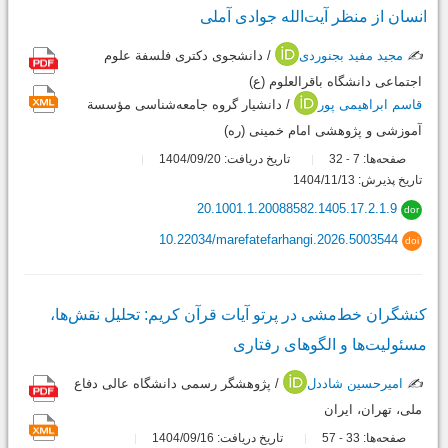
انسان از منظر آیت‌الله جوادی آملی
✍️
مجید مفید بجنوردی
/ دانشجوی دکتری فلسفة علوم
اجتماعی دانشگاه باقرالعلوم (ع)
قاسم ابراهیمی پور
/ دانشیار گروه جامعه‌شناسی مؤسسة
آموزشی و پژوهشی امام خمینی (ره)
صفحه‌ها:
7
32
تاریخ دریافت: 1404/09/20
-
تاریخ پذیرش: 1404/11/13
20.1001.1.20088582.1405.17.2.1.9
dor
10.22034/marefatefarhangi.2026.5003544
doi
کنشگران خط‌مشی در پرتو آیات قرآن کریم: تحلیل نقش‌ها،
مسئولیت‌ها و الگوهای رفتاری
✍️
امیرحسین شاددل
/ پژوهشگر رسمی دانشگاه عالی دفاع
ملی، تهران، ایران
صفحه‌ها:
33
57
تاریخ دریافت: 1404/09/16
-