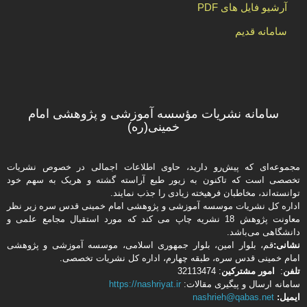
آرشیو فایل های PDF
سامانه قدیم
سامانه نشریات مؤسسه آموزشی و پژوهشی امام
خمینی(ره)
مجموعه‌ای که پیش‌رو دارید،‌ حاوی اطلاعات اجمالی در خصوص نشریات
تخصصی است که تاکنون به زیور طبع آراسته گشته و هریک به سهم خود
توانسته‌اند، مخاطبان فرهیخته‌ زیادی را جذب نمایند.
اداره كل نشریات موسسه آموزشی و پژوهشی امام خمینی قدس سره زیر نظر
معاونت پژوهش 18 نشریه چاپ می کند که مورد استقبال مجامع علمی و
دانشگاهی می‌باشد.
نشانی:
قم، بلوار امین، بلوار جمهوری اسلامی، موسسه آموزشی و پژوهشی
امام خمینی قدس سره، طبقه چهارم، اداره كل نشریات تخصصی.
تلفن
:
امور مشتركین
: 32113474
سامانه ارسال و پیگیری مقالات:
https://nashriyat.ir
ایمیل:
nashrieh@qabas.net