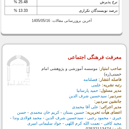
نرخ پذیرش
25.48 %
درصد نویسندگان تکراری
13.33 %
آخرین بروزرسانی مقالات: 1405/05/16
معرفت فرهنگی اجتماعی
صاحب امتیاز:
موسسه آموزشی و پژوهشی امام
خمینی(ره)
فاصله انتشار:
فصلنامه
رتبه نشریه:
علمی
مدیر مسئول:
حمید پارسانیا
سردبیر:
سیدحسین شرف الدین
جانشین سردبیر:
مدیر اجرائی:
علی آقا محمدی
اعضای هیأت تحریریه:
حسین بستان
-
کریم خان محمدی
-
حسن
خیری
-
محمود رجبی
-
سیدحسین شرف الدین
-
محمد فولادی وندا
-
مجید کافی
-
نعمت الله کرم اللهی
-
جواد سلیمانی امیری
تلفن:
02532113474