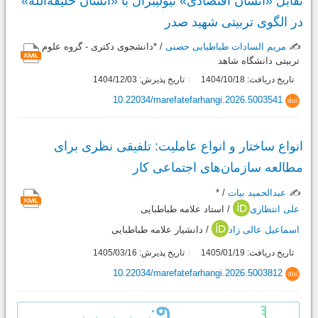
تقابل «انسان اقتصادی» نیولیبرال با «انسان خلیفه‌الله»
در الگوی تربیتی شهید صدر
✍️
مریم السادات طباطبایی حصنی
/ *دانشجوی دکتری - گروه علوم
تربیتی دانشگاه شاهد
تاریخ دریافت: 1404/10/18
تاریخ پذیرش: 1404/12/03
10.22034/marefatefarhangi.2026.5003541
doi
انواع ساختار و انواع عاملیت: تلفیقی نظری برای
مطالعه سازمان‌های اجتماعی کار
✍️
عبدالحمید بیات
/ *
علی انتظاری
/ استاد علامه طباطبایی
اسماعیل عالی زاد
/ دانشیار علامه طباطبایی
تاریخ دریافت: 1405/01/19
تاریخ پذیرش: 1405/03/16
10.22034/marefatefarhangi.2026.5003812
doi