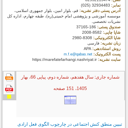
نمابر:
32934483 (025)
آدرس پستی دفتر نشریه:
قم، بلوار امین، بلوار جمهوری اسلامی،
موسسه آموزشی و پژوهشی امام خمینی(ره)، طبقه چهارم، اداره کل
نشریات تخصصی.
صندوق پستی:
37165-186
شاپا چاپی:
2008-8582
شاپا الکترونیکی:
2980-8308
زبان نشریه:
فارسی
روش استناددهی:
APA
پست الکترونیک:
m.f.e@qabas.net
سایت نشریه:
https://marefatefarhangi.nashriyat.ir
شماره جاری: سال هفدهم، شماره دوم، پیاپی 66، بهار
1405
، 151 صفحه
تبیین منطق کنش اجتماعی در چارچوب الگوی فعل ارادی