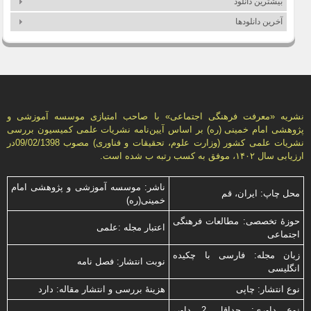
بیشترین دانلود
بررسی آثار تأخیر اجرای حکم قصاص
1،552
آخرین دانلودها
روش‌شناسی فارابی و هابرماس
1،537
نشریه «معرفت فرهنگی اجتماعی» با صاحب امتیازی موسسه آموزشی و
پژوهشی امام خمینی (ره) بر اساس آیین‌نامه نشریات علمی كمیسیون بررسى
نشریات علمى كشور (وزارت علوم، تحقیقات و فناورى) مصوب 09/02/1398در
ارزیابی سال ۱۴۰۲، موفق به کسب رتبه ب شده است.
ناشر: موسسه آموزشی و پژوهشی امام
محل چاپ: ایران، قم
خمینی(ره)
حوزۀ تخصصی: مطالعات فرهنگی
اعتبار مجله :علمی
اجتماعی
زبان مجله: فارسی با چكیده
نوبت انتشار: فصل نامه
انگلیسی
نوع انتشار: چاپی
هزینۀ بررسی و انتشار مقاله: دارد
نوع داوری: حداقل 2 داور،