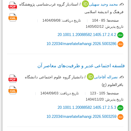
✍️
محمد وحید سهیلی
/ استادیار گروه غرب‌شناسی پژوهشگاه
فرهنگ و اندیشة اسلامی
صفحه‌ها:
85
104
تاریخ دریافت: 1404/09/08
-
تاریخ پذیرش: 1405/02/12
20.1001.1.20088582.1405.17.2.4.2
dor
10.22034/marefatefarhangi.2026.5003286
doi
فلسفه اجتماعی غدیر و ظرفیت‌های معاصر آن
✍️
نصراله آقاجانی
/ دانشیار گروه علوم اجتماعی دانشگاه
باقرالعلوم (ع)
صفحه‌ها:
105
123
تاریخ دریافت: 1404/09/03
-
تاریخ پذیرش: 1404/11/20
20.1001.1.20088582.1405.17.2.5.3
dor
10.22034/marefatefarhangi.2026.5003259
doi