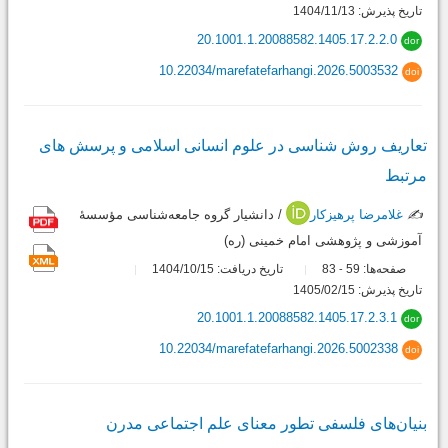
تاریخ پذیرش: 1404/11/13
20.1001.1.20088582.1405.17.2.2.0
dor
10.22034/marefatefarhangi.2026.5003532
doi
تعاریف روش شناسی در علوم انسانی اسلامی و پرسش های
مرتبط
✍️
غلامرضا پرهیزکار
/ دانشیار گروه جامعه‌شناسی مؤسسۀ
آموزشی و پژوهشی امام خمینی (ره)
صفحه‌ها:
59
83
تاریخ دریافت: 1404/10/15
-
تاریخ پذیرش: 1405/02/15
20.1001.1.20088582.1405.17.2.3.1
dor
10.22034/marefatefarhangi.2026.5002338
doi
بنیان‌های فلسفی تطور معنای علم اجتماعی مدرن