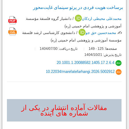
برساخت هویت فردی در پرتو سینمای غایت‌محور
محمدعلی محیطی اردکان
/ دانشیار گروه فلسفة مؤسسة
آموزشی و پژوهشی امام خمینی (ره)
✍️
محمدحسین حق جو
/ دانشجوی کارشناسی ارشد فلسفة
مؤسسة آموزشی و پژوهشی امام خمینی (ره)
صفحه‌ها:
125
149
تاریخ دریافت: 1404/07/30
-
تاریخ پذیرش: 1404/10/21
20.1001.1.20088582.1405.17.2.6.4
dor
10.22034/marefatefarhangi.2026.5002912
doi
مقالات آماده انتشار در یکی از
شماره های آینده