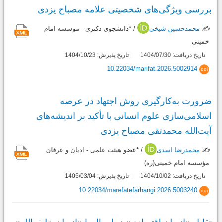
بررسی ویژگی‌های شخصیتی علامه مصباح یزدی
✍️
محمدحسین شیخی
/ *دانشجوی دکتری - موسسه امام
خمینی
تاریخ دریافت: 1404/07/30
تاریخ پذیرش: 1404/10/23
10.22034/marifat.2026.5002914
doi
ضرورت به‌کارگیری روش اجتهاد در عرصه
اسلامی‌سازی علوم انسانی با تأکید بر اندیشه‌های
آیت‌الله محمدتقی مصباح یزدی
✍️
محمدرضا اسدی
/ *عضو هیئت علمی - ادیان و عرفان
مؤسسه امام خمینی(ره)
تاریخ دریافت: 1404/10/02
تاریخ پذیرش: 1405/03/04
10.22034/marefatefarhangi.2026.5003240
doi