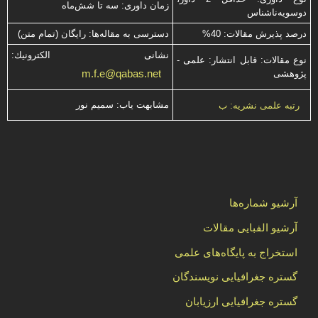
زمان داوری: سه تا شش‌ماه
دوسویه‌ناشناس
درصد پذیرش مقالات: 40%
دسترسی به مقاله‌ها: رایگان (تمام متن)
نشانی الكترونیك:
نوع مقالات: قابل انتشار: علمی -
m.f.e@qabas.net
پژوهشی
مشابهت ياب: سميم نور
رتبه علمی نشریه: ب
آرشیو شماره‌ها
آرشیو الفبایی مقالات
استخراج به پایگاه‌های علمی
گستره جغرافیایی نویسندگان
گستره جغرافیایی ارزیابان