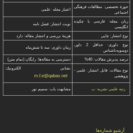
حوزۀ تخصصی: مطالعات فرهنگی
اعتبار مجله :علمی
اجتماعی
زبان مجله: فارسی با چكیده
نوبت انتشار: فصل نامه
انگلیسی
نوع انتشار: چاپی
هزینۀ بررسی و انتشار مقاله: دارد
نوع داوری: حداقل 2 داور،
زمان داوری: سه تا شش‌ماه
دوسویه‌ناشناس
درصد پذیرش مقالات: 40%
دسترسی به مقاله‌ها: رایگان (تمام متن)
نشانی الكترونیك:
نوع مقالات: قابل انتشار: علمی -
m.f.e@qabas.net
پژوهشی
مشابهت ياب: سميم نور
رتبه علمی نشریه: ب
آرشیو شماره‌ها