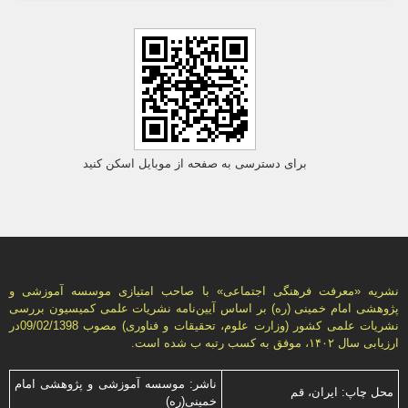
برای دسترسی به صفحه از موبایل اسکن کنید
نشریه «معرفت فرهنگی اجتماعی» با صاحب امتیازی موسسه آموزشی و
پژوهشی امام خمینی (ره) بر اساس آیین‌نامه نشریات علمی كمیسیون بررسى
نشریات علمى كشور (وزارت علوم، تحقیقات و فناورى) مصوب 09/02/1398در
ارزیابی سال ۱۴۰۲، موفق به کسب رتبه ب شده است.
ناشر: موسسه آموزشی و پژوهشی امام
محل چاپ: ایران، قم
خمینی(ره)