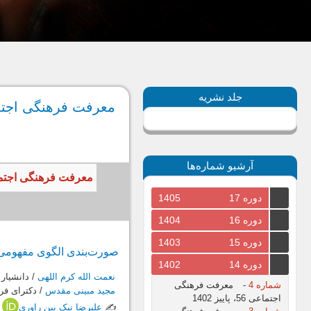
جلد نشریه
معرفت فرهنگی اجتماعی 53، زمس
آرشیو شماره‌ها
معرفت فرهنگی اجتماعی، سال 1401، جلد چهاردهم، شماره او
دوره 17
1405
دوره 16
1404
دوره 15
1403
صورت‌بندی الگوی مفهومی د
دوره 14
1402
نعمت الله کرم اللهی
/ دانشیار 
شماره 4
-
معرفت فرهنگی
مجید مبینی مقدس
/ دکترای فره
اجتماعی 56، پاییز 1402
✍️
علیرضا نیک بین راوری
/