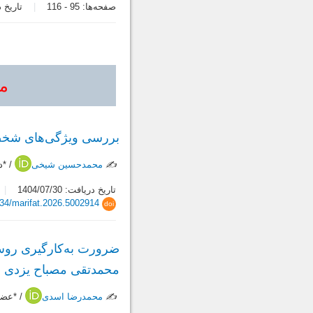
صفحه‌ها:
95
-
116
تاریخ دریاف
مق
بررسی ویژگی‌های شخصی
✍️
محمدحسین شیخی
/ *د
تاریخ دریافت: 1404/07/30
34/marifat.2026.5002914
doi
ضرورت به‌کارگیری روش ا
محمدتقی مصباح یزدی
✍️
محمدرضا اسدی
/ *عضو