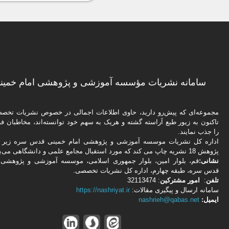
سامانه نشریات مؤسسه آموزشی و پژوهشی امام خمینی
مجموعه‌ای که پیش‌رو دارید،‌ حاوی اطلاعات اجمالی در خصوص نشریات تخ
تاکنون به زیور طبع آراسته گشته و هریک به سهم خود توانسته‌اند، مخاطبان فره
را جذب نمایند.
اداره كل نشریات موسسه آموزشی و پژوهشی امام خمینی قدس سره زیر ن
پژوهش 18 نشریه چاپ می کند که مورد استقبال مجامع علمی و دانشگاهی می‌باشد.
نشانی:
قم، بلوار امین، بلوار جمهوری اسلامی، موسسه آموزشی و پژوهشی 
قدس سره، طبقه چهارم، اداره كل نشریات تخصصی.
تلفن
:
امور مشتركین
: 32113474
سامانه ارسال و پیگیری مقالات:
https://nashriyat.ir
ایمیل:
nashrieh@qabas.net