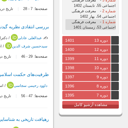
شماره 3
-
معرفت فرهنگی
اجتماعی 55، تابستان 1402
صفحه‌ها:
7
-
28
تاریخ دریافت: 0
شماره 2
-
معرفت فرهنگی
اجتماعی 54، بهار 1402
شماره 1
-
معرفت فرهنگی
بررسی انتقادی نظریه گیدن
اجتماعی 53، زمستان 1401
✍️
عبدالعلی عادلی
/ دکترا
دوره 13
1401
سیدحسین شرف الدین
/ ا
دوره 12
1400
صفحه‌ها:
29
-
46
تاریخ دریافت:
دوره 11
1399
دوره 10
1398
ظرفیت‌های حکمت اسلامی د
دوره 9
1397
داوود رحیمی سجاسی
/ اس
دوره 8
1396
دوره 7
1395
صفحه‌ها:
47
-
56
تاریخ دریافت:
مشاهده آرشیو کامل
رهیافت تاریخی به شناسایی