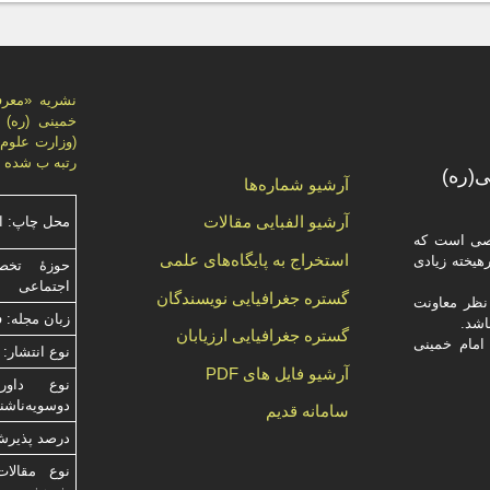
نشریه «معر
خمینی (ره)
رتبه ب شده 
(ره)
آرشیو شماره‌ها
آرشیو الفبایی مقالات
محل چاپ: ا
صصی است که
استخراج به پایگاه‌های علمی
یخته‌ زیادی
حوزۀ تخص
اجتماعی
گستره جغرافیایی نویسندگان
ظر معاونت
زبان مجله: 
گستره جغرافیایی ارزیابان
امام خمینی
نوع انتشار: 
آرشیو فایل های PDF
دوسویه‌ناش
سامانه قدیم
درصد پذیرش م
نوع مقالات