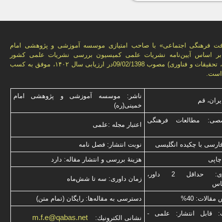
فت فرهنگی اجتماعی» با صاحب امتیازی موسسه آموزشی و پژوهشی امام
 بر اساس آیین‌نامه نشریات علمی كمیسیون بررسى نشریات علمى كشور
(وزارت علوم، تحقیقات و فناورى) مصوب 09/02/1398در ارزیابی سال ۱۴۰۲، موفق به کسب
است.
ناشر: موسسه آموزشی و پژوهشی امام
یران، قم
خمینی(ره)
صی: مطالعات فرهنگی
اعتبار مجله :علمی
فارسی با چكیده انگلیسی
نوبت انتشار: فصل نامه
چاپی
هزینۀ بررسی و انتشار مقاله: دارد
نوع داوری: حداقل 2 داور،
زمان داوری: سه تا شش‌ماه
ناس
قالات: 40%
دسترسی به مقاله‌ها: رایگان (تمام متن)
: قابل انتشار: علمی -
m.f.e@qabas.net
نشانی الكترونیك: