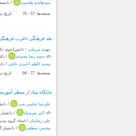
سیدهاشم هاشمی
/ دانشج
صفحه‌ها:
57
-
76
تاریخ دریافت:
نقد فرهنگی «غرب فرهنگی» 
مهدی مزینانی
/ دانش1جوي دکتري مديريت راهبردي فرهنگي دانشگاه و پژوهشگاه عالي دفاع ملي
✍️
حمید رضا محمدی
/ دکت
محمد کاظم احمدی حاجی
/ دان
صفحه‌ها:
77
-
94
تاریخ دریافت:
جایگاه نماد از منظر آموزه‌
علیرضا عباسی صدر
/ دانش
✍️
اکبر میرسپاه
/ دانشیار
علی رضاییان
/ استاد گروه مدی
محسن منطقی
/ دانشیار 