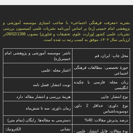
نشریه «معرفت فرهنگی اجتماعی» با صاحب امتیازی موسسه آموزشی و
پژوهشی امام خمینی (ره) بر اساس آیین‌نامه نشریات علمی كمیسیون بررسى
نشریات علمى كشور (وزارت علوم، تحقیقات و فناورى) مصوب 09/02/1398در
ارزیابی سال ۱۴۰۲، موفق به کسب رتبه ب شده است.
ناشر: موسسه آموزشی و پژوهشی امام
محل چاپ: ایران، قم
خمینی(ره)
حوزۀ تخصصی: مطالعات فرهنگی
اعتبار مجله :علمی
اجتماعی
زبان مجله: فارسی با چكیده
نوبت انتشار: فصل نامه
انگلیسی
نوع انتشار: چاپی
هزینۀ بررسی و انتشار مقاله: دارد
نوع داوری: حداقل 2 داور،
زمان داوری: سه تا شش‌ماه
دوسویه‌ناشناس
درصد پذیرش مقالات: 40%
دسترسی به مقاله‌ها: رایگان (تمام متن)
نشانی الكترونیك:
نوع مقالات: قابل انتشار: علمی -