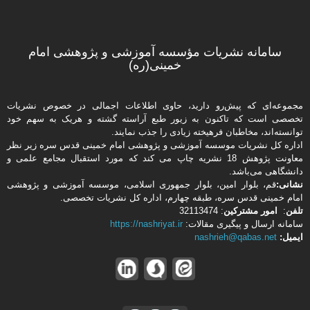
سامانه نشریات مؤسسه آموزشی و پژوهشی امام
خمینی(ره)
مجموعه‌ای که پیش‌رو دارید،‌ حاوی اطلاعات اجمالی در خصوص نشریات
تخصصی است که تاکنون به زیور طبع آراسته گشته و هریک به سهم خود
توانسته‌اند، مخاطبان فرهیخته‌ زیادی را جذب نمایند.
اداره كل نشریات موسسه آموزشی و پژوهشی امام خمینی قدس سره زیر نظر
معاونت پژوهش 18 نشریه چاپ می کند که مورد استقبال مجامع علمی و
دانشگاهی می‌باشد.
نشانی:
قم، بلوار امین، بلوار جمهوری اسلامی، موسسه آموزشی و پژوهشی
امام خمینی قدس سره، طبقه چهارم، اداره كل نشریات تخصصی.
تلفن
:
امور مشتركین
: 32113474
سامانه ارسال و پیگیری مقالات:
https://nashriyat.ir
ایمیل:
nashrieh@qabas.net