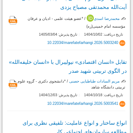
آیت‌الله محمدتقی مصباح یزدی
✍️
محمدرضا اسدی
/ *عضو هیئت علمی - ادیان و عرفان
مؤسسه امام خمینی(ره)
تاریخ دریافت: 1404/10/02
تاریخ پذیرش: 1405/03/04
10.22034/marefatefarhangi.2026.5003240
doi
تقابل «انسان اقتصادی» نیولیبرال با «انسان خلیفه‌الله»
در الگوی تربیتی شهید صدر
✍️
مریم السادات طباطبایی حصنی
/ *دانشجوی دکتری - گروه علوم
تربیتی دانشگاه شاهد
تاریخ دریافت: 1404/10/18
تاریخ پذیرش: 1404/12/03
10.22034/marefatefarhangi.2026.5003541
doi
انواع ساختار و انواع عاملیت: تلفیقی نظری برای
مطالعه سازمان‌های اجتماعی کار