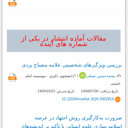
مقالات آماده انتشار در یکی از
شماره های آینده
بررسی ویژگی‌های شخصیتی علامه مصباح یزدی
✍️
محمدحسین شیخی
/ *دانشجوی دکتری - موسسه امام
خمینی
تاریخ دریافت: 1404/07/30
تاریخ پذیرش: 1404/10/23
10.22034/marifat.2026.5002914
doi
ضرورت به‌کارگیری روش اجتهاد در عرصه
اسلامی‌سازی علوم انسانی با تأکید بر اندیشه‌های