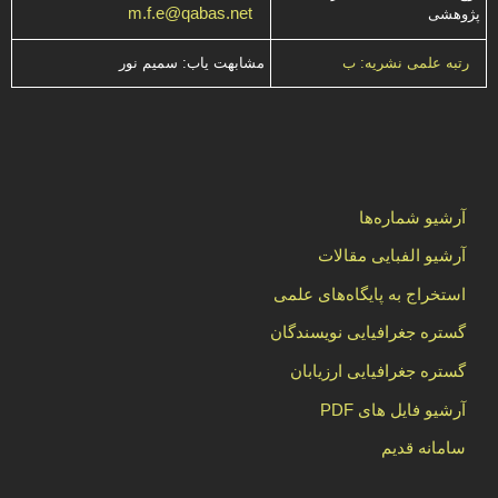
m.f.e@qabas.net
پژوهشی
مشابهت ياب: سميم نور
رتبه علمی نشریه: ب
آرشیو شماره‌ها
آرشیو الفبایی مقالات
استخراج به پایگاه‌های علمی
گستره جغرافیایی نویسندگان
گستره جغرافیایی ارزیابان
آرشیو فایل های PDF
سامانه قدیم