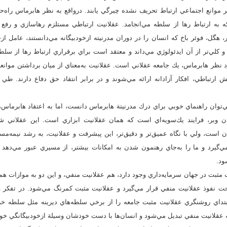
ر موانع اجتماعي ارتباط تحريف نشده چيرگي يابند. درواقع به نظر هابرماس راه‌
به ارتباط رها از سلطه مي‌انجامد. عقلانيت ارتباطي مستلزم رهاسازي و رفع 
 هگل، فوئر باخ كه انسان را در دوران مدرنيته ازخودبيگانه مي‌دانستند، عامل ازخ
و كلي‌تر از آن ايدئولوژي مي‌داند و معتقد است براي برقراري ارتباط رها از سلطه
رد نظر هابرماس، ‌يك جامعه عقلاني است. عقلانيت به‌معناي از ميان برداشتن موان
ش ارتباطي، افكار آزادانه ارائه مي‌شوند و در برابر انتقاد حق دفاع دارند. طي 
‌توان راهنماي خوبي براي درك مدرنيتة هابرماس دانست، اما به اعتقاد هابرماس،
ن وبر، فرايند يك‌سويه‌اي است كه همان عقلانيت ابزاري است. اين عقلاني شد
هان است، ولي با نگاه عميق‌تر و دقيق‌تر، اين پيشرفت و عقلانيت، به رشد نيمه‌مس
‌گيرد و ما را به‌جاي رهنمون شدن به امكانات بيشتر، از مسيري عبور مي‌دهد
ود.
مثبت در جهان سرمايه‌داري وجود دارد، هم عقلانيت منفي، و اين دو به موازات هم
ت نفوذ عقلانيت منفي قرار مي‌گيرد و عقلانيت مثبت كمرنگ مي‌شود. در تفكر 
 ابتداي روشنگري عقلانيت مثبت جامعه را از برخي سلطه‌هاي ديرينه مثل سلطه خر
ه عقلانيت منفي تبديل مي‌شود و انسان‌ها با دست خودشان وسيلة ازخودبيگانگي خود