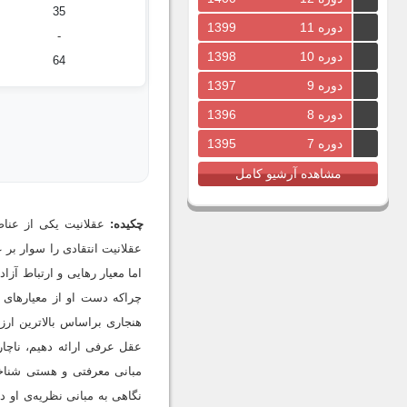
35
دوره 11
1399
-
دوره 10
1398
64
دوره 9
1397
دوره 8
1396
دوره 7
1395
مشاهده آرشیو کامل
چکیده:
عقلانیت یکی از عنا
عقلانیت انتقادی را سوار بر 
اما معیار رهایی و ارتباط آز
چراکه دست او از معیارهای
هنجاری براساس بالاترین ارزش
عقل عرفی ارائه دهیم، ناچاری
مبانی معرفتی و هستی شناخت
نگاهی به مبانی نظریه‌ی او د