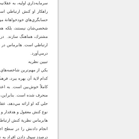
سرمايه‌داري اوليه، به عقلان
راهكار او كنش ارتباطي است
حسابگري‌هاي خودخواهانة موف
شخصي‌شان نيستند، بلكه هدف‌
مشترك، هماهنگ سازند. درحا
ارتباطي است. هابرماس در س
درمي‌آورد.
تبيين نظريه
يكي از مهم‌ترين شاخصه‌هاي دن
كدام لاية آن بهره ببرد، فره
كاملاً خوش‌بين است. به اعت
منحرف شده است. بنابراين، ع
حلي كه او ارائه مي‌دهد، عقل
نوع كنش معقول و هدفدار و ا
هابرماس نظرية كنش ارتباطي خ
انجام دادنش را در سطح اجتم
درصدد سوق دادن افراد به ن