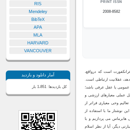
PRINT ISSN
RIS
Mendeley
2008-8582
BibTeX
APA
MLA
HARVARD
VANCOUVER
فرانکفورت است که درواقع،
آمار دانلود و بازدید
 دهد، عقلانیت ارتباطی است.
کل بازدیدها:
1،851 بار
نگ عمومی یا عقل عرفی باشد؛
ل عملی معیارهای ارزشی و
تعالیم وحی معیاری فراتر از
ین نوشتار ما با استفاده از
 هابرماس می پردازیم و با
رتی دیگر، آیا از نظر اسلام