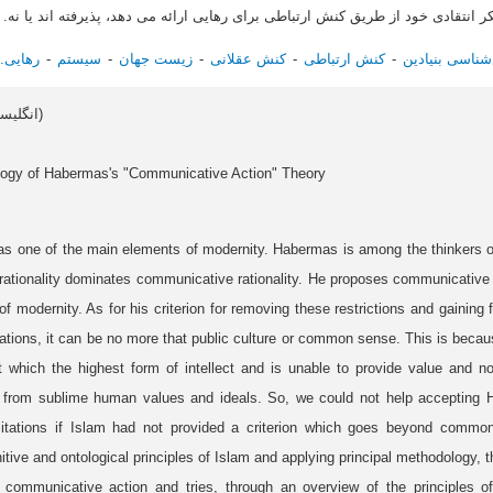
 انتقادی خود از طریق کنش ارتباطی برای رهایی ارائه می دهد، پذیرفته اند یا نه.
ناسی بنیادین
کنش ارتباطی
کنش عقلانی
زیست جهان
سیستم
رهایی.
Article data in English (انگلیسی)
ology of Habermas's "Communicative Action" Theory
 as one of the main elements of modernity. Habermas is among the thinkers of
l rationality dominates communicative rationality. He proposes communicative 
 of modernity. As for his criterion for removing these restrictions and gainin
mitations, it can be no more that public culture or common sense. This is beca
ect which the highest form of intellect and is unable to provide value and n
ed from sublime human values and ideals. So, we could not help accepting H
mitations if Islam had not provided a criterion which goes beyond commo
tive and ontological principles of Islam and applying principal methodology, t
 communicative action and tries, through an overview of the principles of