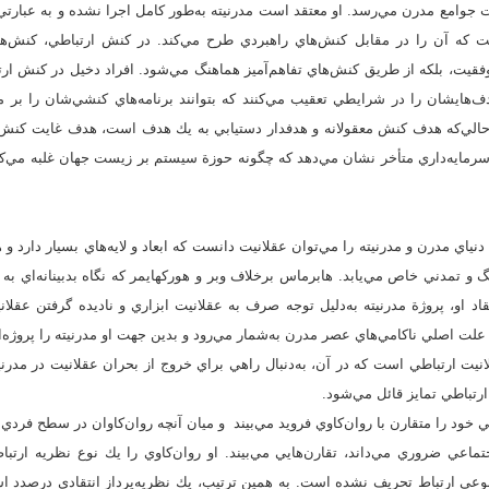
يت جوامع مدرن مي‌رسد. او معتقد است مدرنيته به‌طور كامل اجرا نشده و به عبارتي
 كه آن را در مقابل كنش‌هاي راهبردي طرح مي‌كند. در كنش ارتباطي، كنش‌هاي
قيت، بلكه از طريق كنش‌هاي تفاهم‌آميز هماهنگ مي‌شود. افراد دخيل در كنش ارت
هايشان را در شرايطي تعقيب مي‌كنند كه بتوانند برنامه‌هاي كنشي‌شان را بر مب
لي‌كه هدف كنش معقولانه و هدفدار دستيابي به يك هدف است، هدف غايت كنش ار
رمايه‌داري متأخر نشان مي‌دهد كه چگونه حوزة سيستم بر زيست جهان غلبه مي‌ك
ياي مدرن و مدرنيته را مي‌توان عقلانيت دانست كه ابعاد و لايه‌هاي بسيار دارد و ه
نگ و تمدني خاص مي‌يابد. هابرماس برخلاف وبر و هوركهايمر كه نگاه بدبينانه‌اي به
قاد او، پروژة مدرنيته به‌دليل توجه صرف به عقلانيت ابزاري و ناديده گرفتن عقلا
لت اصلي ناكامي‌هاي عصر مدرن به‌شمار مي‌رود و بدين جهت او مدرنيته را پروژه‌اي
انيت ارتباطي است كه در آن، به‌دنبال راهي براي خروج از بحران عقلانيت در مدرنيت
رتباطي تمايز قائل مي‌شود.
ود را متقارن با روان‌كاوي فرويد مي‌‌بيند و ميان آنچه روان‌كاوان در سطح فردي ا
اعي ضروري مي‌داند، تقارن‌هايي مي‌بيند. او روان‌كاوي را يك نوع نظريه ارتبا
وعي ارتباط تحريف نشده است. به همين ترتيب، يك نظريه‌پرداز انتقادي درصدد اس