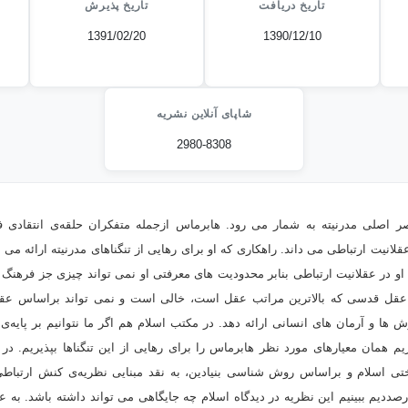
تاریخ دریافت
تاریخ پذیرش
1391/02/20
1390/12/10
شاپای آنلاین نشریه
2980-8308
صر اصلی مدرنیته به شمار می رود. هابرماس ازجمله متفکران حلقه‌ی انتقادی 
عقلانیت ارتباطی می داند. راهکاری که او برای رهایی از تنگناهای مدرنیته ارائه می
اد او در عقلانیت ارتباطی بنابر محدودیت های معرفتی او نمی تواند چیزی جز فره
 عقل قدسی که بالاترین مراتب عقل است، خالی است و نمی تواند براساس عق
 ها و آرمان های انسانی ارائه دهد. در مکتب اسلام هم اگر ما نتوانیم بر پایه‌ی 
م همان معیارهای مورد نظر هابرماس را برای رهایی از این تنگناها بپذیریم. در ا
ی اسلام و براساس روش شناسی بنیادین، به نقد مبنایی نظریه‌ی کنش ارتباطی
رصددیم ببینیم این نظریه در دیدگاه اسلام چه جایگاهی می تواند داشته باشد. به عبا