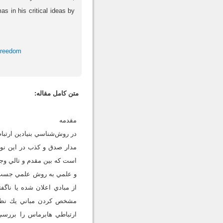
s in his critical ideas by
freedom
متن کامل مقاله:
مقدمه
در روش‌شناسي بنيادين ارتبا
مدار صدق و كذب در اين نوع
است كه بين مقدم و تالي وج
و علمي به روش علمي جست‌وج
از مبادي اعلان شده يا ناگف
مشخص كردن مباني يك نظريه 
ارتباطي هابرماس را بررسي 