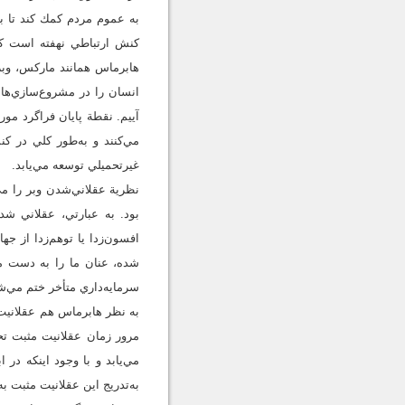
به عموم مردم كمك ‌كند تا ب
كنش ارتباطي نهفته است كه 
هابرماس همانند ماركس، وبر،
انسان را در مشروع‌سازي‌ها 
آييم. نقطة پايان فراگرد مو
مي‌كنند و به‌طور كلي در كن
غيرتحميلي توسعه مي‌يابد.
نظرية عقلاني‌شدن وبر را مي
بود. به عبارتي، عقلاني شد
افسون‌زدا يا توهم‌زدا از ج
شده، عنان ما را به دست مي
سرمايه‌داري متأخر ختم مي‌ش
به نظر هابرماس هم عقلانيت 
مرور زمان عقلانيت مثبت تح
مي‌يابد و با وجود اينكه در
به‌تدريج اين عقلانيت مثبت ب