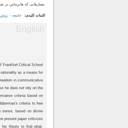
معیارهایی که هابرماس در تفکر
کلمات کلیدی:
جامعه
روش‌ش
 Frankfurt Critical School
rationality as a means for
g freedom in communicative
use he does not rely on the
ormative criteria based on
abermas's criteria to free
n sense, based on divine
he present paper criticizes
 his theory to find what,