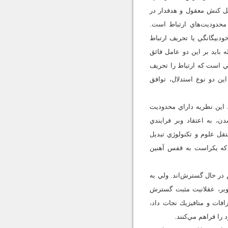
حل كنش معقول و هدفدار در
محدوديت‌هاي ارتباط است.
ودبيگانگي يا تحريف ارتباط
 بايد بر اين دو عامل فائق
عي است كه ارتباط را تحريف
اين دو نوع استدلال، توافق
 اين نظريه داراي محدوديت
ن، به اعتقاد وبر فرايندي
تقل علوم و تكنولوژي تبديل
 كه يكراست به قفس آهنين
 در حال گسترش‌اند. ولي به
وبر، عقلانيت مثبت گسترش
افات و متافيزيك نجات داد،
 را فراهم مي‌كنند.