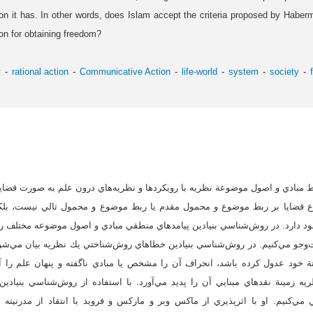
ion it has. In other words, does Islam accept the criteria proposed by Haberma
on for obtaining freedom?
y
rational action
Communicative Action
life-world
system
society
ط مبادي و اصول موضوعة نظريه با رويكردها و نظريه‌هاي درون علم به صورت قضاي
 قضايا بر ربط موضوع و محمول مقدم يا ربط موضوع و محمول تالي نيست، بلكه 
ود دارد. در روش‌شناسي بنيادين پيامدهاي منطقي مبادي و اصول موضوعه مختلف ر
و مي‌كنيم. در روش‌شناسي بنيادين خطاهاي روش‌شناختي يك نظريه بيان مي‌شود
تة خود عدول كرده باشد، انحراف آن را مشخص يا مبادي ناگفته و پنهان علم را آ
زمينة نقدهاي مبنايي آن را پديد مي‌آورد. با استفاده از روش‌شناسي بنيادين
مي‌كنيم. او با اثرپذيري از ماكس وبر و ماركس و فرويد با انتقاد از مدرنيته