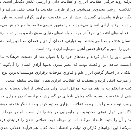
شرفته روند حركتي عقلانيت ابزاري و عقلانيت ذاتي و ارزشي عكس يكديگر است. به
قلانيت ارزشي محدودتر مي‌شود. وبر از طرفي عقلانيت را مثبت تلقي مي‌كند و آن
گر، دربارة پيامدهاي گسترش بيش از حد عقلانيت ابزاري نگران است. به باور ا
 دست رفتن آزادي انسان مي‌شود و او را مقهور نيروي مقاومت‌ناپذير خويش مي‌سا
 فعاليت‌هاي اقتصادي صرفاً در جهت خواسته‌هاي دنيايي سوق داده و به از دست رفت
نسان هدف و معنا مي‌بخشند. به عبارتي، فقدان آزادي و فقدان معنا دو پيامد م
مدرن را اسير و گرفتار قفس آهنين سرمايه‌داري نموده است.
ين باور را دنبال كردند و نقدهاي خود را با عنوان نقد از «صنعت فرهنگ» سامان
انستند، شاهد اين واقعيت بودند كه عصر مدرن نه‌تنها آزادي انسان را آن‌گونه
 بلكه با در اختيار گرفتن ابزار علم و فناوري موجبات برقراري هوشمندانه‌ترين نو
ز مدرنيته انتقاد كرده و معتقدند كه عقلانيت ابزاري همان عقلانيت سلطه است.
تب فرانكفورت در نقد مدرنيته موافق است، ولي مي‌كوشد از ابعاد بدبينانه به مد
شي از عقلانيت نيست، بلكه معلول ناتواني در گسترش و نهادينه كردن متوازن جن
وبر، توجه خود را يك‌سره به عقلانيت ابزاري محدود كرده و جنبة ديگر عقلانيت يعني
دگاه وبر دچار نوعي محدوديت و جابه‌جايي در چشم‌انداز است. او در مرحلة ا
مد و آن را مثبت قلمداد مي‌كند، اما در مرحلة دوم، عقلاني شدن را فرايندي فر
‌كند؛ اين الزام‌هاي كاركردي دولت و اقتصاد است كه با هم فرآيند عقلاني شدن