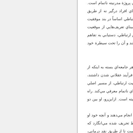
 پروژة مدرنيته ناتمام است.
 افراد درگير نه از طريق
باطي اساساً در بند موفقيت
ناي تعريف‌هايي از موقعيت
تباطي، دستيابي به تفاهم
ند و آن را تحت سيطرة خود
ر جامعه‌اي بسته به اينكه از
 فرآيند عقلاني شدن داشتند،
نيت ارتباطي، از مسير اصلي
 ناتمام معرفي مي‌كند. راه
ه است. ازاين‌رو، او بين دو
نجام مي‌دهند و آنچه خود او
ط تحريف شده مي‌انگارد كه
ت تا از طريق نقد درماني،