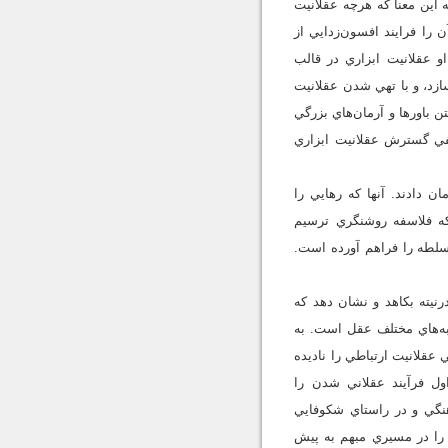
 اين معنا كه هرچه عقلانيت
 را فرايند افسون‌زدايي از
و عقلانيت ابزاري در قالب
زد، و با تهي شدن عقلانيت
ن باورها و آرمان‌هاي بزرگي
نفي گسترش عقلانيت ابزاري
 دادند. آنها كه رهايي را
 كه فلاسفه روشنگري ترسيم
ع سلطه را فراهم آورده است.
رنيته بكاهد و نشان دهد كه
به‌هاي مختلف عقل است. به
 عقلانيت ارتباطي را ناديده
ول فرآيند عقلاني شدن را
هنگي و در راستاي شكوفايي
 را در مسيري مبهم به پيش