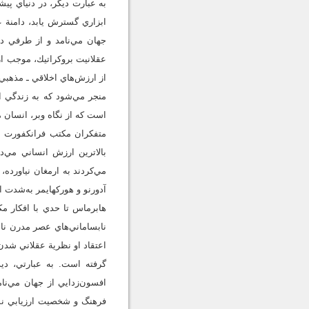
به عبارت ديگر، در دنياي پي
ابزاري گسترش يابد، دامنة ع
جهان مي‌نامد و از طرفي دي
عقلانيت بروكراتيك، موجب از
از ارزش‌هاي اخلاقي ـ مذهبي،
منجر مي‌شود كه به زندگي ا
است كه از نگاه وبر، انسان 
متفكران مكتب فرانكفورت هم
بالاترين ارزش انساني مي‌د
مي‌كردند به ارمغان نياورده،
آدورنو و هوركهايمر به‌شدت ا
هابرماس تا حدي با افكار مك
نابساماني‌هاي عصر مدرن نا
اعتقاد او نظرية عقلاني شدن 
گرفته است. به عبارتي، دي
افسون‌زدايي از جهان مي‌نا
فرهنگ و شخصيت ارزيابي نمي