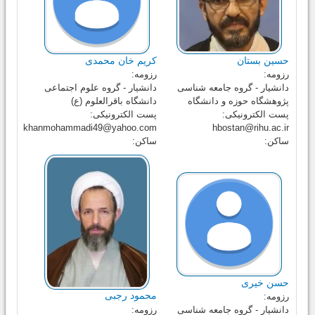
حسین بستان
کریم خان محمدی
رزومه:
رزومه:
دانشیار - گروه جامعه شناسی
دانشیار - گروه علوم اجتماعی
پژوهشگاه حوزه و دانشگاه
دانشگاه باقرالعلوم (ع)
پست الکترونیکی:
پست الکترونیکی:
khanmohammadi49@yahoo.com
hbostan@rihu.ac.ir
ساکن:
ساکن:
حسن خیری
محمود رجبی
رزومه:
دانشیار - گروه جامعه شناسی
رزومه: