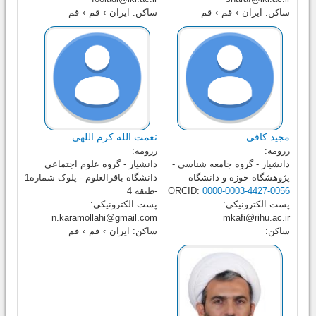
ساکن:
ایران
›
قم
›
قم
ساکن:
ایران
›
قم
›
قم
مجید کافی
نعمت الله کرم اللهی
رزومه:
رزومه:
دانشیار - گروه جامعه شناسی -
دانشیار - گروه علوم اجتماعی
پژوهشگاه حوزه و دانشگاه
دانشگاه باقرالعلوم - پلوک شماره1
0000-0003-4427-0056
ORCID:
-طبقه 4
پست الکترونیکی:
پست الکترونیکی:
n.karamollahi@gmail.com
mkafi@rihu.ac.ir
ساکن:
ساکن:
ایران
›
قم
›
قم