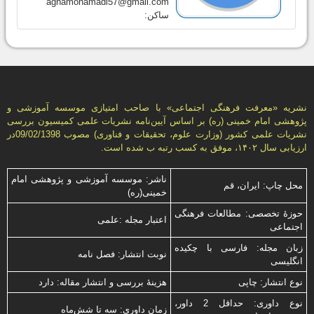
aghamohamadi57@gmail.com
ساکن:
نشریه «معرفت فرهنگی اجتماعی» با صاحب امتیازی موسسه آموزشی و
پژوهشی امام خمینی (ره) بر اساس آیین‌نامه نشریات علمی كمیسیون بررسى
نشریات علمى كشور (وزارت علوم، تحقیقات و فناورى) مصوب 09/02/1398در
ارزیابی سال ۱۴۰۲، موفق به کسب رتبه ب شده است.
ناشر: موسسه آموزشی و پژوهشی امام
محل چاپ: ایران، قم
خمینی(ره)
حوزۀ تخصصی: مطالعات فرهنگی
اعتبار مجله :علمی
اجتماعی
زبان مجله: فارسی با چكیده
نوبت انتشار: فصل نامه
انگلیسی
نوع انتشار: چاپی
هزینۀ بررسی و انتشار مقاله: دارد
نوع داوری: حداقل 2 داور،
زمان داوری: سه تا شش‌ماه