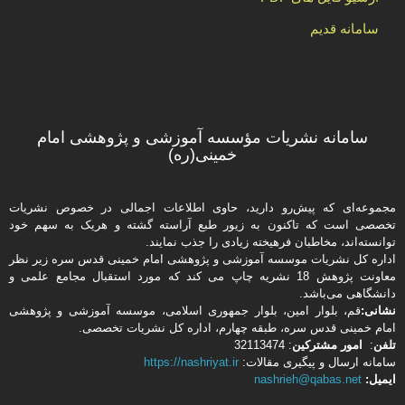
سامانه قدیم
سامانه نشریات مؤسسه آموزشی و پژوهشی امام
خمینی(ره)
مجموعه‌ای که پیش‌رو دارید،‌ حاوی اطلاعات اجمالی در خصوص نشریات
تخصصی است که تاکنون به زیور طبع آراسته گشته و هریک به سهم خود
توانسته‌اند، مخاطبان فرهیخته‌ زیادی را جذب نمایند.
اداره كل نشریات موسسه آموزشی و پژوهشی امام خمینی قدس سره زیر نظر
معاونت پژوهش 18 نشریه چاپ می کند که مورد استقبال مجامع علمی و
دانشگاهی می‌باشد.
نشانی:
قم، بلوار امین، بلوار جمهوری اسلامی، موسسه آموزشی و پژوهشی
امام خمینی قدس سره، طبقه چهارم، اداره كل نشریات تخصصی.
تلفن
:
امور مشتركین
: 32113474
سامانه ارسال و پیگیری مقالات:
https://nashriyat.ir
ایمیل:
nashrieh@qabas.net