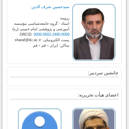
سیدحسین شرف الدین
رزومه:
استاد - گروه جامعه‌شناسی مؤسسه
آموزشی و پژوهشی امام خمینی (ره)
ORCID:
0000-0002-2490-0009
پست الکترونیکی:
sharaf@iki.ac.ir
ساکن:
ایران
›
قم
›
قم
جانشین سردبیر:
اعضای هیأت تحریریه: