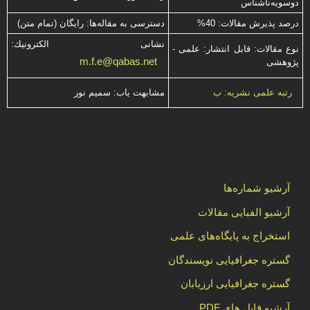
دوسویه‌ناشناس
درصد پذیرش مقالات: 40%
دسترسی به مقاله‌ها: رایگان (تمام متن)
نشانی الكترونیك:
نوع مقالات: قابل انتشار: علمی -
m.f.e@qabas.net
پژوهشی
مشابهت ياب: سميم نور
رتبه علمی نشریه: ب
آرشیو شماره‌ها
آرشیو الفبایی مقالات
استخراج به پایگاه‌های علمی
گستره جغرافیایی نویسندگان
گستره جغرافیایی ارزیابان
آرشیو فایل های PDF