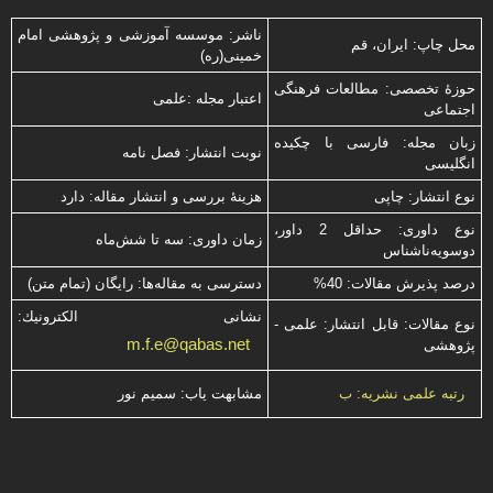
ناشر: موسسه آموزشی و پژوهشی امام
محل چاپ: ایران، قم
خمینی(ره)
حوزۀ تخصصی: مطالعات فرهنگی
اعتبار مجله :علمی
اجتماعی
زبان مجله: فارسی با چكیده
نوبت انتشار: فصل نامه
انگلیسی
نوع انتشار: چاپی
هزینۀ بررسی و انتشار مقاله: دارد
نوع داوری: حداقل 2 داور،
زمان داوری: سه تا شش‌ماه
دوسویه‌ناشناس
درصد پذیرش مقالات: 40%
دسترسی به مقاله‌ها: رایگان (تمام متن)
نشانی الكترونیك:
نوع مقالات: قابل انتشار: علمی -
m.f.e@qabas.net
پژوهشی
مشابهت ياب: سميم نور
رتبه علمی نشریه: ب