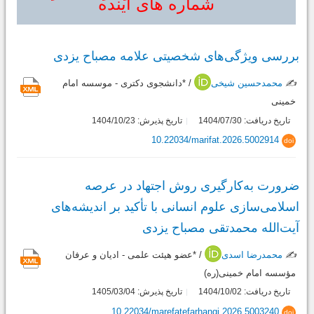
شماره های آینده
بررسی ویژگی‌های شخصیتی علامه مصباح یزدی
✍️
محمدحسین شیخی
/ *دانشجوی دکتری - موسسه امام
خمینی
تاریخ دریافت: 1404/07/30
تاریخ پذیرش: 1404/10/23
10.22034/marifat.2026.5002914
doi
ضرورت به‌کارگیری روش اجتهاد در عرصه
اسلامی‌سازی علوم انسانی با تأکید بر اندیشه‌های
آیت‌الله محمدتقی مصباح یزدی
✍️
محمدرضا اسدی
/ *عضو هیئت علمی - ادیان و عرفان
مؤسسه امام خمینی(ره)
تاریخ دریافت: 1404/10/02
تاریخ پذیرش: 1405/03/04
10.22034/marefatefarhangi.2026.5003240
doi