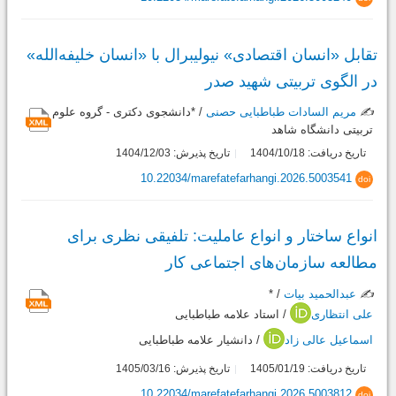
تقابل «انسان اقتصادی» نیولیبرال با «انسان خلیفه‌الله»
در الگوی تربیتی شهید صدر
✍️
مریم السادات طباطبایی حصنی
/ *دانشجوی دکتری - گروه علوم
تربیتی دانشگاه شاهد
تاریخ دریافت: 1404/10/18
تاریخ پذیرش: 1404/12/03
10.22034/marefatefarhangi.2026.5003541
doi
انواع ساختار و انواع عاملیت: تلفیقی نظری برای
مطالعه سازمان‌های اجتماعی کار
✍️
عبدالحمید بیات
/ *
علی انتظاری
/ استاد علامه طباطبایی
اسماعیل عالی زاد
/ دانشیار علامه طباطبایی
تاریخ دریافت: 1405/01/19
تاریخ پذیرش: 1405/03/16
10.22034/marefatefarhangi.2026.5003812
doi