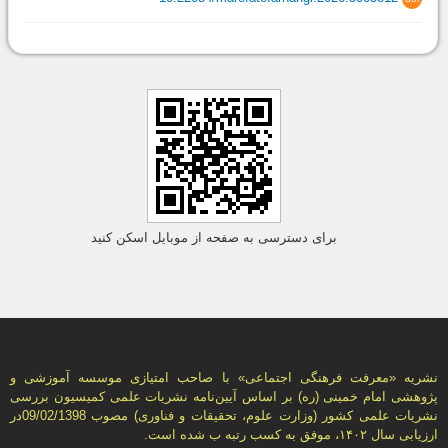
برای دسترسی به صفحه از موبایل اسکن کنید
نشریه «معرفت فرهنگی اجتماعی» با صاحب امتیازی موسسه آموزشی و
پژوهشی امام خمینی (ره) بر اساس آیین‌نامه نشریات علمی كمیسیون بررسى
نشریات علمى كشور (وزارت علوم، تحقیقات و فناورى) مصوب 09/02/1398در
ارزیابی سال ۱۴۰۲، موفق به کسب رتبه ب شده است.