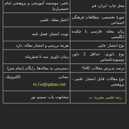
ناشر: موسسه آموزشی و پژوهشی امام
محل چاپ: ایران، قم
خمینی(ره)
حوزۀ تخصصی: مطالعات فرهنگی
اعتبار مجله :علمی
اجتماعی
زبان مجله: فارسی با چكیده
نوبت انتشار: فصل نامه
انگلیسی
نوع انتشار: چاپی
هزینۀ بررسی و انتشار مقاله: دارد
نوع داوری: حداقل 2 داور،
زمان داوری: سه تا شش‌ماه
دوسویه‌ناشناس
درصد پذیرش مقالات: 40%
دسترسی به مقاله‌ها: رایگان (تمام متن)
نشانی الكترونیك:
نوع مقالات: قابل انتشار: علمی -
m.f.e@qabas.net
پژوهشی
مشابهت ياب: سميم نور
رتبه علمی نشریه: ب