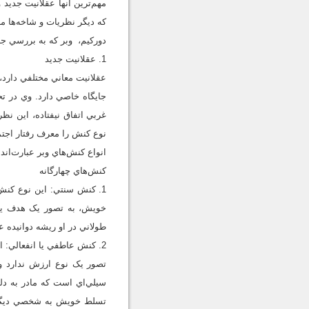
مهم‌ترين آنها عقلانيت جديد
که ديگر نظريات و شاخه‌ها م
دورکيم، وبر که به بررسي جاي
1. عقلانيت جديد
عقلانيت معاني مختلفي دارد،
جايگاه خاصي دارد. وي در تح
غربي اتفاق نيفتاده، اين نظ
نوع کنش را معرف رفتار اجت
انواع کنش‌هاي وبر عبارت‌اند
کنش‌هاي چهارگانه
1. کنش سنتي: اين نوع کن
خويش، به تصور يک هدف يا د
طولاني در او ريشه دوانيده 
2. کنش عاطفي يا انفعالي:
تصور يک نوع ارزش ندارد و 
سيلي‌اي است که مادر به د
تسلط خويش به شخصي ديگر م