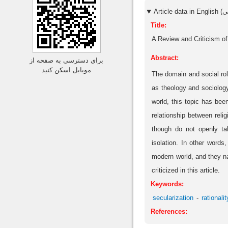
Title:
A Review and Criticism of
Abstract:
برای دسترسی به صفحه از
موبایل اسکن کنید
The domain and social role
as theology and sociology
world, this topic has bee
relationship between reli
though do not openly tal
isolation. In other words,
modern world, and they n
criticized in this article.
Keywords:
secularization
rationalit
References: