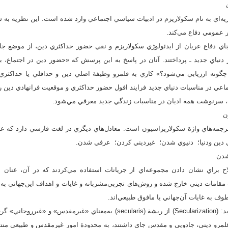
ريه‌اي به نام سکولاريزم در ادبيات سياسي اجتماعي وارد شده است. اين نظريه به
 عمومي دفاع مي‌کند.
جاي دفاع عريان از ايدئولوژي سکولاريزم و نفي حضور حداکثري دين، از موضع جام
دنياي جديد ـ پرداختند. آنان در پاسخ به اين پرسش که «حضور دين در اجتماع، ب
ونه ارزيابي مي‌شود؟» کاري به قلمرو وظيفة اصلي دين و حداقلي يا حداکثري 
ماعي در مناسبات دنياي جديد فرايند افول حضور حداکثري و موقعيت فرانهادي دين را
 سرنوشت همة اديان در مناسبات زندگي جديد معرفي مي‌شود.
ن
مه‌هاي واژة سکولاريزاسيون است. معادل‌هاي ديگري در لغت فارسي دارد که عبار
اري دين ودنيا؛ دنيوي شدن؛ غيرديني كردن؛ عرفي شدن.
شدن
ح براي نشان دادن مجموعه‌اي از جريانات استفاده مي‌کردند كه در آن، عنان 
كف مقامات ديني خارج شده و روش‌هاي تجربي‌مشربانه و غايات و اهداف اين‌جهاني به
 به غايات آن‌جهاني يا مافوق طبيعي‌اند.
آلن بيرو در تعريف آن مي‌گويد: (Secularization) از ريشة (secularis) به‌معناي 
قلمرو ديني، جادويي و مقدس جاي داشتند، به محدودة امور غيرمقدس و طبيعي منتق