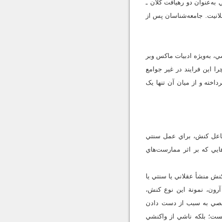
به‌عنوان دو رهيافت کلان ـ
لانيت. جامعه‌شناسان پس از
، به‌ويژه ادبيات ماکس وبر
 اين فرايند در غير جوامع
اخته و از ميان آن تنها يک
فاعل کنش، براي عمل سنتي
يي که بر اثر ممارست‌هاي
ش منشأ عقلاني يا سنتي يا
آرون، نمونة اين نوع کنش،
شخصي به سبب از دست دادن
ست؛ بلکه ناشي از واکنشي