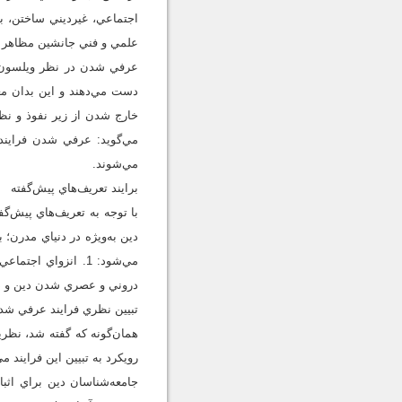
اجتماعي، غيرديني ساختن، ب
علمي و فني جانشين مظاهر دي
عرفي شدن در نظر ويلسون، ف
دست مي‌دهند و اين بدان مع
خارج شدن از زير نفوذ و نظا
مي‌گويد: عرفي شدن فرايندي
مي‌شوند.
برايند تعريف‌هاي پيش‌گفته
با توجه به تعريف‌هاي پيش‌
دين به‌ويژه در دنياي مدرن؛
دروني و عصري شدن دين و دري
تبيين نظري فرايند عرفي شد
همان‌گونه که گفته شد، نظر
رويکرد به تبيين اين فرايند م
جامعه‌شناسان دين براي اثبا