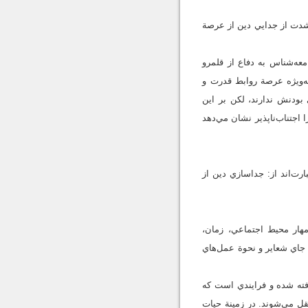
 شدت از جدايي دين از عرصة
عه‌شناس به دفاع از قلمرو
ه‌ويژه عرصة روابط قدرت و
بودنش ندارند، لکن بر اين
 اجتناب‌ناپذير نشان مي‌دهد
ت‌اند از: جداسازي دين از
مهار محيط اجتماعي، زمان،
 جاي شعاير و نحوة عمل‌هاي
«غيرمقدس» و «غيرروحاني» گرفته شده و فرايندي است كه
ل مي‌شوند. در زمينة حيات