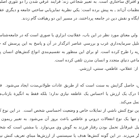
 و افتراق ساختاري است. به تعبير شجاعي زند: فرايند عرفي شدن را دو تئوري اصلي 
نظمات آن‌اند ـ به پيش برده است: يکي نظرية تمايزيابي ساختي جامعه و ديگري عق
گاه و نقش دين در جامعه پرداختند، در مسير اين دو رهيافت گام زدند.
 ولي معناي مورد نظر در اين باب، عقلانيت ابزاري يا صوري است که در جامعه‌شناسي
ليل سرمايه‌داري غرب و بررسي عناصر اثرگذار در آن و پاسخ به اين پرسش که چرا
ريه را طرح كرده است. او براي اين منظور به تقسيم‌بندي انواع کنش‌هاي انسان پرد
ماعي دنياي متجدد و انسان مدرن تلقي کرده است.
 از: عقلاني، عاطفي، سنتي، ارزشي.
ش، حاصل گرايش به سنت است که از طريق عادات طولاني‌مدت ايجاد مي‌شود. 
رک يک ارزش يا احساس يک عاطفه نيازي ندارد؛ بلکه فقط به انگيزة بازتاب‌ها
عمل مي‌کند.
 اين نوع کنش ناشي از تمايلات خاص و وضعيت احساسي شخص است. در اين نوع کن
تنها يک نوع انفعالات دروني و عاطفي باعث بروز آن مي‌شود. به تعبير ريمون 
ليل غيرقابل تحمل بودن رفتار فرزند به گوش وي مي‌نوازد. يا مشتي است که 
ي‌زند. در اين گونه کنش‌ها هدف يا سيستمي از ارزش‌ها مبناي تعريف کنش ني