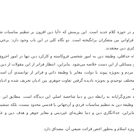
م در حوزة کلام جديد است. اين پرسش که «آيا دين افزون بر تنظيم مناسبات ش
فراواني بين متفکران برانگيخته است. دو نگاه کلي در اين باب وجود دارد: برخي
ري دين معتقدند.
ه حداقلي، وظيفة دين به امور شخصي فروکاسته و کارکرد دين تنها در امور اخروي
و مسائلي از اين دست خلاصه مي‌شود. بنابراين، انتظار فراتر از اين مقولات از دين
م و به‌ويژه پيوند با دولت، مغاير با وظيفة ذاتي و فراتر از توانمندي آن است
مختلف توحيدي و به‌ويژه ناديده گرفتن تفاوت جوهري بين اديان تحريف شده و ادي
.
 تجزي‌گرايانه به رابطة دين و دنيا شاخصة اصلي اين ديدگاه است. مطابق اين نگ
ظيفة دين به تنظيم مناسبات فردي و آن‌جهاني يا قدسي محدود نيست، بلکه تمشيت 
. بنابراين، جداانگاري دين و دنيا نظريه‌اي غيرديني و مغاير جوهر و هدف دين و
‌ويژه اسلام و به‌طور اخص قرائت شيعي آن، مصداق دارد.