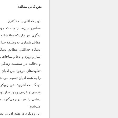
متن کامل مقاله:
دين حداقلي يا حداکثري
«قلمرو دين»، از مباحث مه
ديگري نيز دارد؟» مناقشات 
مقابل شماري به وظيفة حداکث
ديدگاه حداقلي: مطابق ديدگا
نماز و روزه و دعا و مناجات 
و دخالت در تمشيت زندگي مرد
تفاوت‌هاي موجود بين اديان 
را به همة اديان تعميم مي‌دهد
ديدگاه حداکثري: نفي رويکرد
قدسي و عرفي وجود ندارد و و
دنيايي را نيز دربر‌مي‌گيرد
مي‌شود.
اين رويکرد در همة اديان، به