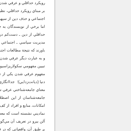
رويکرد حداقلي و عرفي شدن
بر مبناي رويکرد حداقلي، نظ
اجتماعي و حذف دين از سپهر
اما برخي از نويسندگان به 
حداقلي از دين ـ دست‌کم در 
مديريت سياسي ـ اجتماعي چگ
باورند که نتيجة مطالعات اجت
و به عبارت ديگر عرفي شدن،
تبيين مفهومي سكولاريزاسيو
مفهوم عرفي شدن يکي از ترج
دنيا (ديانت‌زدايي)؛ جداانگ
معناي جامعه‌شناختي عرفي 
جامعه‌شناسان از اين اصطلا
امكانات، منابع و افراد از 
نماديني نشسته است كه معطوف
بر طبق آن، واقعياتي كه در 