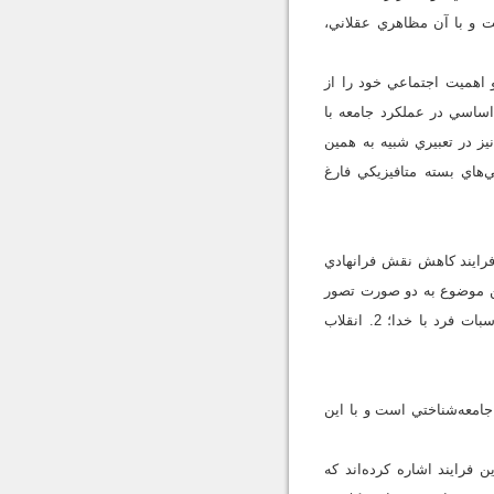
ت و با آن مظاهري عقلاني،
 اهميت اجتماعي خود را از
اساسي در عملکرد جامعه با
ز در تعبيري شبيه به همين
هاي بسته متافيزيکي فارغ
فرايند کاهش نقش فرانهادي
اين موضوع به دو صورت تصور
مي‌شود: 1. انزواي اجتماعي دين و رها کردن سپهر عمومي و پرداختن به نقش‌هاي فردي يا همان تنظيم مناسبات فرد با خدا؛ 2. انقلاب
امعه‌شناختي است و با اين
 فرايند اشاره كرده‌اند که