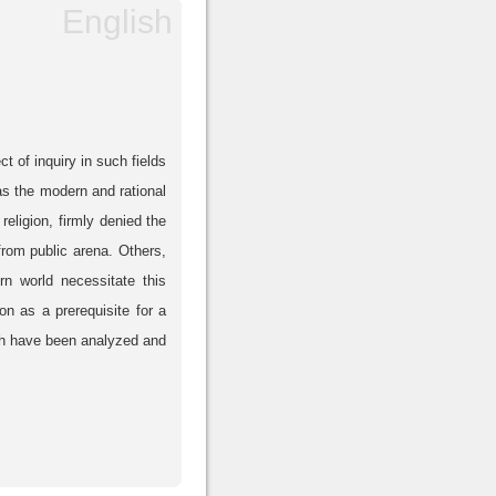
t of inquiry in such fields
as the modern and rational
eligion, firmly denied the
from public arena. Others,
rn world necessitate this
ion as a prerequisite for a
ch have been analyzed and