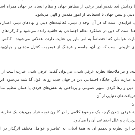
ا زدايش بُعد تقدس‌آميز برخي از مظاهر جهان و مقام انسان در جهان همراه اس
ني و تبيين جهان با استعانت از امور مقدس و الهي مي‌شود.
رايندي است که در آن، وجدان ديني، فعاليت‌هاي ديني و نهادهاي ديني اعتبار و
نا است که دين در عملکرد نظام اجتماعي به حاشيه رانده مي‌شود و کارکردهاي 
رت عواملي که اختصاصاً به امر ماورايي عنايت دارند، عقلاني مي‌شوند. کاکس ني
 تاريخي است که در آن، جامعه و فرهنگ از قيمومت کنترل مذهبي و جهان‌بيني‌
گفته، و نيز ملاحظة نظريه عرفي شدن، مي‌‌توان گفت: عرفي شدن عبارت است از 
 به عبارت ديگر، جايگاه اجتماعي دين در جهان جديد رو به افول گذاشته مي‌شود. 
افت‌هاي دنيايي از آن.
ن
ية عرفي شدن گرچه يک موضوع کلامي را در كانون توجه قرار مي‌دهد، يک نظرية ج
ي‌پردازد و علل اجتماعي آن را مي‌كاود.
ت اين نظريه و تعميم آن به همة اديان، به عناصر و عوامل مختلف اثرگذار در اين