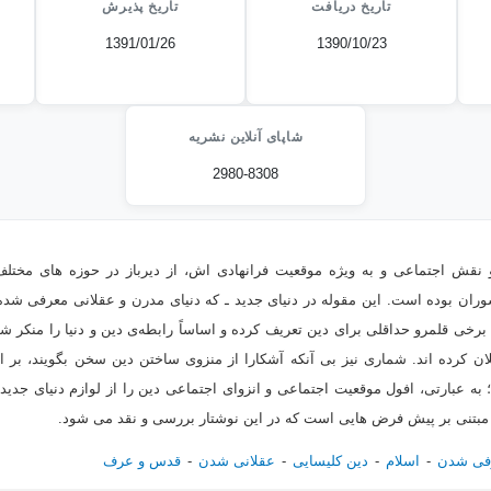
تاریخ دریافت
تاریخ پذیرش
1391/01/26
1390/10/23
شاپای آنلاین نشریه
2980-8308
 نقش اجتماعی و به ویژه موقعیت فرانهادی اش، از دیرباز در حوزه های مختل
ران بوده است. این مقوله در دنیای جدید ـ که دنیای مدرن و عقلانی معرفی شده 
برخی قلمرو حداقلی برای دین تعریف کرده و اساساً رابطه‌ی دین و دنیا را منکر
 کرده اند. شماری نیز بی آنکه آشکارا از منزوی ساختن دین سخن بگویند، بر ای
د؛ به عبارتی، افول موقعیت اجتماعی و انزوای اجتماعی دین را از لوازم دنیای جدید
ر مبتنی بر پیش فرض هایی است که در این نوشتار بررسی و نقد می شود.
فی شدن
اسلام
دین کلیسایی
عقلانی شدن
قدس و عرف