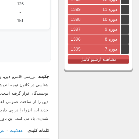
125
دوره 11
1399
-
دوره 10
1398
151
دوره 9
1397
دوره 8
1396
دوره 7
1395
مشاهده آرشیو کامل
چکیده:
بررسی قلمرو دین، و
شناسی در کانون توجه اندیشو
نویسندگان قرار گرفته است. 
دین را از ساحت عمومی اعلان
جدید این انزوا را در پی دار
شدن»، یاد می کنند. این باو
کلمات کلیدی:
عقلانیت
عر