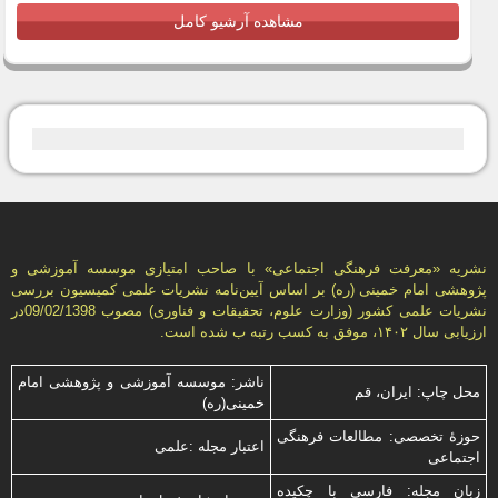
مشاهده آرشیو کامل
نشریه «معرفت فرهنگی اجتماعی» با صاحب امتیازی موسسه آموزشی و
پژوهشی امام خمینی (ره) بر اساس آیین‌نامه نشریات علمی كمیسیون بررسى
نشریات علمى كشور (وزارت علوم، تحقیقات و فناورى) مصوب 09/02/1398در
ارزیابی سال ۱۴۰۲، موفق به کسب رتبه ب شده است.
ناشر: موسسه آموزشی و پژوهشی امام
محل چاپ: ایران، قم
خمینی(ره)
حوزۀ تخصصی: مطالعات فرهنگی
اعتبار مجله :علمی
اجتماعی
زبان مجله: فارسی با چكیده