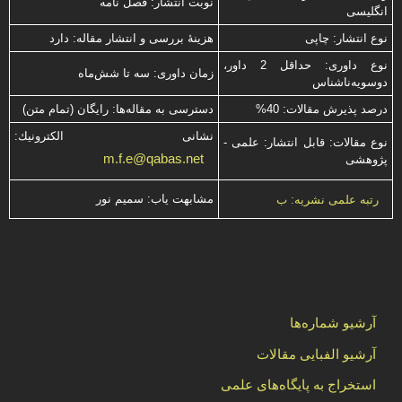
نوبت انتشار: فصل نامه
انگلیسی
نوع انتشار: چاپی
هزینۀ بررسی و انتشار مقاله: دارد
نوع داوری: حداقل 2 داور،
زمان داوری: سه تا شش‌ماه
دوسویه‌ناشناس
درصد پذیرش مقالات: 40%
دسترسی به مقاله‌ها: رایگان (تمام متن)
نشانی الكترونیك:
نوع مقالات: قابل انتشار: علمی -
m.f.e@qabas.net
پژوهشی
مشابهت ياب: سميم نور
رتبه علمی نشریه: ب
آرشیو شماره‌ها
آرشیو الفبایی مقالات
استخراج به پایگاه‌های علمی