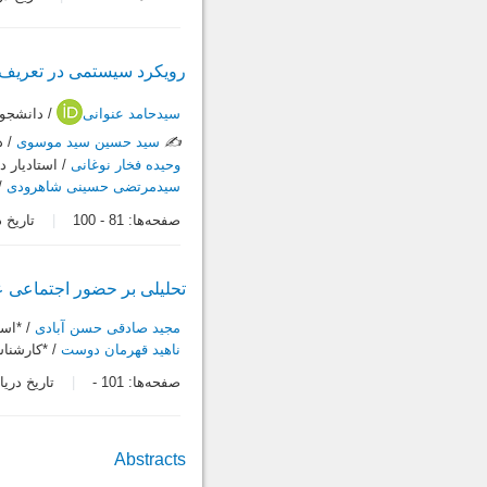
رویکرد سیستمی در تعریف
سیدحامد عنوانی
/ دانشجو
✍️
سید حسین سید موسوی
/ د
وحیده فخار نوغانی
/ استاديار 
سیدمرتضی حسینی شاهرودی
/
صفحه‌ها:
81
-
100
تاریخ دریاف
تحلیلی بر حضور اجتماعی ع
مجید صادقی حسن آبادی
/ *است
ناهید قهرمان دوست
/ *کارشنا
صفحه‌ها:
101
-
تاریخ دریافت: 12
Abstracts