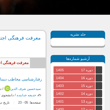
جلد نشریه
معرفت فرهنگی اجتماعی 33، زمس
آرشیو شماره‌ها
معرفت فرهنگی اجتماعی، سال 1396، جلد نهم، شما
دوره 17
1405
دوره 16
1404
رفتارشناسی مخاطب دیندار 
دوره 15
1403
سیدحسین شرف الدین
/ د
دوره 14
1402
✍️
خدیجه خدابنده
/ دانشجوی ک
دوره 13
1401
صفحه‌ها:
05
-
23
تاریخ دریافت:
دوره 12
1400