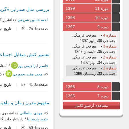
دوره 11
1399
بررسی مدل صدرایی «گزینش
دوره 10
1398
احمدحسین شریفی
/ دانشيار 
دوره 9
1397
صفحه‌ها:
25
-
40
تاریخ دریافت:
شماره 4
-
معرفت فرهنگی
اجتماعی 36، پاییز 1397
شماره 3
-
معرفت فرهنگی
اجتماعی 35، تابستان 1397
تفسیر کنش متقابل اجتماع
شماره 2
-
معرفت فرهنگی
اجتماعی 34، بهار 1397
قاسم ابراهیمی پور
/ استا
شماره 1
-
معرفت فرهنگی
اجتماعی 33، زمستان 1396
✍️
مجید مفید بجنوردی
/ کا
صفحه‌ها:
41
-
57
تاریخ دریافت:
دوره 8
1396
دوره 7
1395
مفهوم مدرن زمان و ماهیت
مشاهده آرشیو کامل
✍️
مهدی سلطانی
/ دانشجوی دک
حمید پارسانیا
/ دانشیار دانشگاه
صفحه‌ها:
59
-
80
تاریخ دریافت: