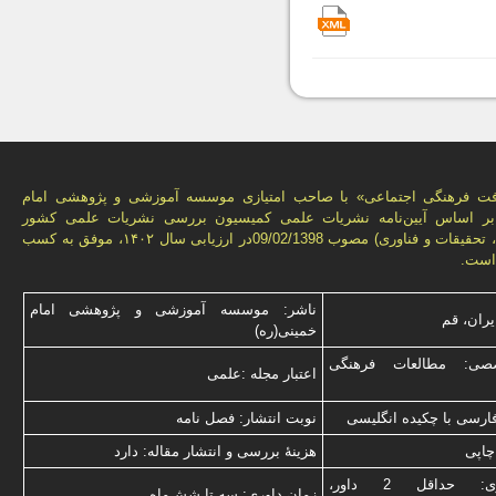
فت فرهنگی اجتماعی» با صاحب امتیازی موسسه آموزشی و پژوهشی امام
 بر اساس آیین‌نامه نشریات علمی كمیسیون بررسى نشریات علمى كشور
(وزارت علوم، تحقیقات و فناورى) مصوب 09/02/1398در ارزیابی سال ۱۴۰۲، موفق به کسب
است.
ناشر: موسسه آموزشی و پژوهشی امام
یران، قم
خمینی(ره)
صی: مطالعات فرهنگی
اعتبار مجله :علمی
فارسی با چكیده انگلیسی
نوبت انتشار: فصل نامه
چاپی
هزینۀ بررسی و انتشار مقاله: دارد
نوع داوری: حداقل 2 داور،
زمان داوری: سه تا شش‌ماه