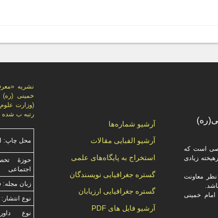
نشریه «معر
خمینی (ره)
رتبه ب شده 
(ره)
آرشیو شماره‌ها
آرشیو الفبایی مقالات
محل چاپ: ا
صصی است که
استخراج به پایگاه‌های علمی
یخته‌ زیادی
حوزۀ تخص
اجتماعی
گستره جغرافیایی نویسندگان
ظر معاونت
زبان مجله: 
گستره جغرافیایی ارزیابان
امام خمینی
نوع انتشار: 
آرشیو فایل های PDF