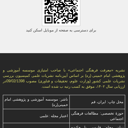
برای دسترسی به صفحه از موبایل اسکن کنید
نشریه «معرفت فرهنگی اجتماعی» با صاحب امتیازی موسسه آموزشی و
پژوهشی امام خمینی (ره) بر اساس آیین‌نامه نشریات علمی كمیسیون بررسى
نشریات علمى كشور (وزارت علوم، تحقیقات و فناورى) مصوب 09/02/1398در
ارزیابی سال ۱۴۰۲، موفق به کسب رتبه ب شده است.
ناشر: موسسه آموزشی و پژوهشی امام
محل چاپ: ایران، قم
خمینی(ره)
حوزۀ تخصصی: مطالعات فرهنگی
اعتبار مجله :علمی
اجتماعی
زبان مجله: فارسی با چكیده