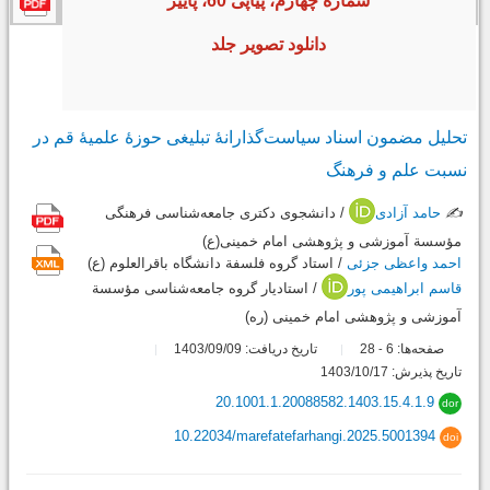
شماره چهارم، پیاپی 60، پاییز
دانلود تصویر جلد
تحلیل مضمون اسناد سیاست‌گذارانۀ تبلیغی حوزۀ علمیۀ قم در
نسبت علم و فرهنگ
✍️
حامد آزادی
/ دانشجوی دکتری جامعه‌شناسی فرهنگی
مؤسسة آموزشی و پژوهشی امام خمینی(ع)
احمد واعظی جزئی
/ استاد گروه فلسفة دانشگاه باقرالعلوم (ع)
قاسم ابراهیمی پور
/ استادیار گروه جامعه‌شناسی مؤسسة
آموزشی و پژوهشی امام خمینی (ره)
صفحه‌ها:
6
28
تاریخ دریافت: 1403/09/09
-
تاریخ پذیرش: 1403/10/17
20.1001.1.20088582.1403.15.4.1.9
dor
10.22034/marefatefarhangi.2025.5001394
doi