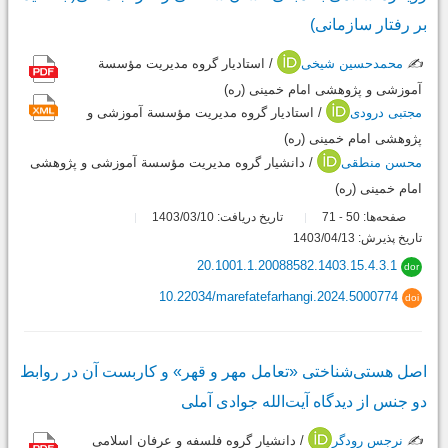
بر رفتار سازمانی)
✍️
محمدحسین شیخی
/ استادیار گروه مدیریت مؤسسة
آموزشی و پژوهشی امام خمینی (ره)
مجتبی درودی
/ استادیار گروه مدیریت مؤسسة آموزشی و
پژوهشی امام خمینی (ره)
محسن منطقی
/ دانشیار گروه مدیریت مؤسسة آموزشی و پژوهشی
امام خمینی (ره)
صفحه‌ها:
50
71
تاریخ دریافت: 1403/03/10
-
تاریخ پذیرش: 1403/04/13
20.1001.1.20088582.1403.15.4.3.1
dor
10.22034/marefatefarhangi.2024.5000774
doi
اصل هستی‌شناختی «تعامل مهر و قهر» و کاربست آن در روابط
دو جنس از دیدگاه آیت‌الله جوادی آملی
✍️
نرجس رودگر
/ دانشیار گروه فلسفه و عرفان اسلامی