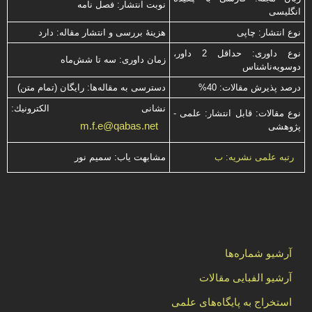
نوبت انتشار: فصل نامه
انگلیسی
نوع انتشار: چاپی
هزینۀ بررسی و انتشار مقاله: دارد
نوع داوری: حداقل 2 داور،
زمان داوری: سه تا شش‌ماه
دوسویه‌ناشناس
درصد پذیرش مقالات: 40%
دسترسی به مقاله‌ها: رایگان (تمام متن)
نشانی الكترونیك:
نوع مقالات: قابل انتشار: علمی -
m.f.e@qabas.net
پژوهشی
مشابهت ياب: سميم نور
رتبه علمی نشریه: ب
آرشیو شماره‌ها
آرشیو الفبایی مقالات
استخراج به پایگاه‌های علمی