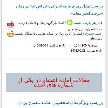
بررسی تمثیل رمزی فرقه انحرافی«تی اس ام» در رمان
«درخت انجیر معابد»
✍️
زهرا غریب حسینی
/ استادیار گروه زبان و ادبیات فارسی
دانشگاه ولیعصر رفسنجان
حمید جعفری
/ استادیار گروه زبان و ادبیات فارسی دانشگاه ولیعصر
رفسنجان
صفحه‌ها:
105
124
تاریخ دریافت: 1400/10/04
-
تاریخ پذیرش: 1401/02/28
مقالات آماده انتشار در یکی از
شماره های آینده
بررسی ویژگی‌های شخصیتی علامه مصباح یزدی