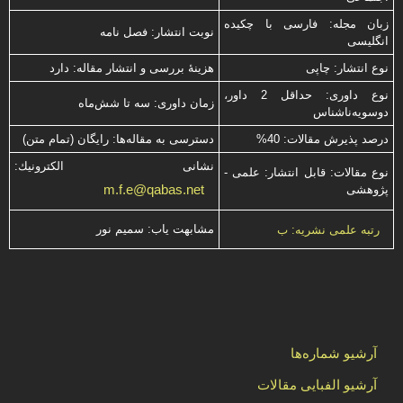
زبان مجله: فارسی با چكیده
نوبت انتشار: فصل نامه
انگلیسی
نوع انتشار: چاپی
هزینۀ بررسی و انتشار مقاله: دارد
نوع داوری: حداقل 2 داور،
زمان داوری: سه تا شش‌ماه
دوسویه‌ناشناس
درصد پذیرش مقالات: 40%
دسترسی به مقاله‌ها: رایگان (تمام متن)
نشانی الكترونیك:
نوع مقالات: قابل انتشار: علمی -
m.f.e@qabas.net
پژوهشی
مشابهت ياب: سميم نور
رتبه علمی نشریه: ب
آرشیو شماره‌ها
آرشیو الفبایی مقالات