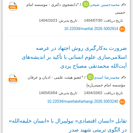
✍️
محمدحسین شیخی
/ *دانشجوی دکتری - موسسه امام
خمینی
تاریخ دریافت: 1404/07/30
تاریخ پذیرش: 1404/10/23
10.22034/marifat.2026.5002914
doi
ضرورت به‌کارگیری روش اجتهاد در عرصه
اسلامی‌سازی علوم انسانی با تأکید بر اندیشه‌های
آیت‌الله محمدتقی مصباح یزدی
✍️
محمدرضا اسدی
/ *عضو هیئت علمی - ادیان و عرفان
مؤسسه امام خمینی(ره)
تاریخ دریافت: 1404/10/02
تاریخ پذیرش: 1405/03/04
10.22034/marefatefarhangi.2026.5003240
doi
تقابل «انسان اقتصادی» نیولیبرال با «انسان خلیفه‌الله»
در الگوی تربیتی شهید صدر