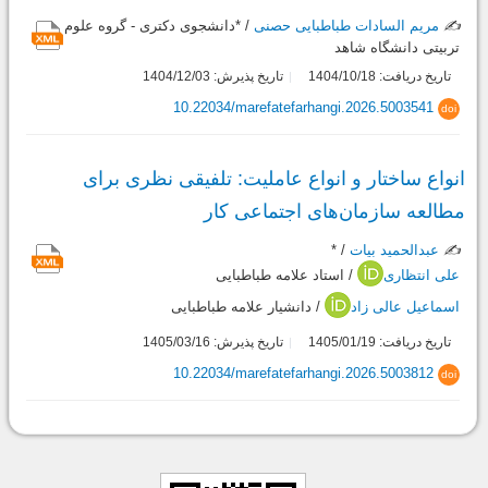
✍️
مریم السادات طباطبایی حصنی
/ *دانشجوی دکتری - گروه علوم
تربیتی دانشگاه شاهد
تاریخ دریافت: 1404/10/18
تاریخ پذیرش: 1404/12/03
10.22034/marefatefarhangi.2026.5003541
doi
انواع ساختار و انواع عاملیت: تلفیقی نظری برای
مطالعه سازمان‌های اجتماعی کار
✍️
عبدالحمید بیات
/ *
علی انتظاری
/ استاد علامه طباطبایی
اسماعیل عالی زاد
/ دانشیار علامه طباطبایی
تاریخ دریافت: 1405/01/19
تاریخ پذیرش: 1405/03/16
10.22034/marefatefarhangi.2026.5003812
doi