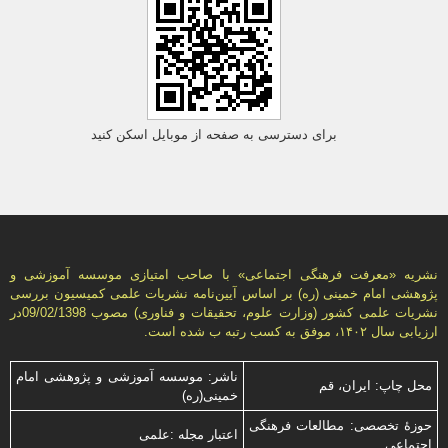
برای دسترسی به صفحه از موبایل اسکن کنید
نشریه «معرفت فرهنگی اجتماعی» با صاحب امتیازی موسسه آموزشی و
پژوهشی امام خمینی (ره) بر اساس آیین‌نامه نشریات علمی كمیسیون بررسى
نشریات علمى كشور (وزارت علوم، تحقیقات و فناورى) مصوب 09/02/1398در
ارزیابی سال ۱۴۰۲، موفق به کسب رتبه ب شده است.
ناشر: موسسه آموزشی و پژوهشی امام
محل چاپ: ایران، قم
خمینی(ره)
حوزۀ تخصصی: مطالعات فرهنگی
اعتبار مجله :علمی
اجتماعی