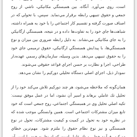
است، روي مي‌آورد. آنگاه، بين همبستگي مكانيكي، ناشي از روح
جمعي و حقوق تنبيهي رابطه برقرار مي‌نمايد. سپس، با تحولي كه در
اصناف صورت گرفته و تقسيم كار اجتماعي را با خود به همراه داشته،
شباهت‌ها جاي خود را به تفاوت‌ها داده و در نتيجه، همبستگي ارگانيكي
را به جاي مكانيكي مي‌نشاند. به دليل رابطه ضروري بين ميزان و نوع
همبستگي‌ها، با پيدايش همبستگي ارگانيكي، حقوق ترميمي جاي خود
را به حقوق تنبيهي مي‌دهد. بدين وسيله، سازمان‌هاي رسمي عهده‌دار
طراحي، اجرا و نظارت بر حسن اجراي قواعد حقوقي مي‌شوند.
نمودار ذيل، اجزاي اصلي دستگاه تحليلي دوركيم را نشان مي‌دهد.
همان‌گونه كه ملاحظه مي‌شود، هر چند دوركيم تلاش مي‌كند خود را از
تحليل تك عاملي برهاند و اسير آن نشود، اما در عمل موفق نيست:
تكيه اصلي تحليل وي در همبستگي اجتماعي، روح جمعي است كه خود
تابع ميزان مشتركات اجتماعي است. همين وابستگي موجب شده كه
در نظريه خود به تحول در كميت و كيفيت مشتركات، تحول در نوع
همبستگي و نيز نوع نظام حقوق را ملتزم شود. مهم‌ترين خطاي
دوركيم، فرآيند خطي و تك عامل است كه او نظريه خود را اسير آن