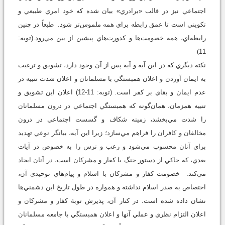
اجتماعي نيز در قالب «برادري» بيان شده كه خود امري طبيعي و
تكويني است تا عمق رابطه براي همه ملموس‌تر شود. طبعاً در چنين
رابطه‌اي، همه خصومت‌ها و كدورت‌هاي پيشين از بين مي‌رود.(توبه:
11)
نكته ديگري كه در اين آيه و آية پس از آن وجود دارد، تشويق و ترغيب
به ايمان آوردن و اعلان همبستگي با مسلمانان و اعلان شدت تنبيه در
عدم ايمان و بقاي بر كفر است. (توبه: 11-12) اعلان اين تشويق و
تنبيه همزمان، همان‌گونه كه همبستگي اجتماعي در درون مسلمانان
را شدت مي‌بخشد، زمينه شكاف و گسست اجتماعي در درون
مخالفان و كافران را فراهم مي‌سازد؛ زيرا اين آيه، بيانگر نوعي تهديد
براي آنان محسوب مي‌شود و رعب و ترس را به خصوص در آيات
بعدي، كه حاكي از دستور جنگ با كفار و مشركان است، در آنان ايجاد
مي‌كند. خصومت كفار و مشركان با اسلام و پيام‌هاي توحيدي آن،
اختصاص به صدر اسلام نداشته و همواره در طول تاريخ اين دشمني‌ها
نشان داده شده است. در كنار آن، پذيرش توبة كفار و مشركان و
اعلان التزام نظري و عملي آنها و اعلان همبستگي با جامعه مسلمانان