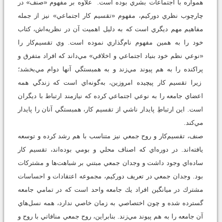
همواره با اجتماعات بشري بوده است. علاوه بر مفهوم «صنف» در
چارچوب نظري دوركيم، مفهوم «تقسيم كار اجتماعي» نيز از جمله
مفاهيم مهم ديگري است كه به دليل اهميت آن در نظريه‌اش، كتاب
خود را به همين مفهوم نام‌گذاري نموده است. وي تقسيم‌كار را
«نوعي نظم خود بنياد اجتماعي و اخلاقي» مي‌داند كه افراد متفرق و
پراكنده را به هم پيوند مي‌زند و به همبستگي آنها دوام مي‌بخشد؛
زيرا تقسيم كار پيچيده امروزين، به‌گونه‌اي است كه زندگي همه
اعضاي جامعه را به نوعي اجتماعي كرده كه نيازمند ارتباط با ديگران
است. اين ارتباطِ پايدار ناشي از تقسيم كار، همبستگي آنان را پايدار
مي‌كند.
صنف، تقسيم‌كار و روح جمعي نيز متناسب با هم رشد كرده و توسعه
يافته‌اند. در دوره‌اي كه اصناف محلي و بومي بوده‌اند، تقسيم كار
ساده‌اي وجود داشت و وجدان جمعي مبتني بر شباهت‌ها و مشتركات
بود. وجدان جمعي در تعريف دوركيم، مجموعه اعتقادات و احساسات
مشترك در ميانگين افراد يك جامعه واحد است كه در تمامي جامعه
گسترده شده و چون اختصاصي به زمان خاصي ندارد، همه نسل‌هاي
آن جامعه را به هم پيوند مي‌زند. بنابراين، روح جمعي منافاتي با روح و