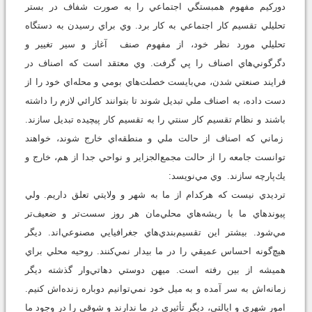
دوركيم مفهوم همبستگي اجتماعي را به صورت شفاف در بستر
تحليلي تقسيم كار اجتماعي به كار برد. وي براي رسيدن به دستگاه
تحليلي مورد نظر خود، از مفهوم صنف آغاز و سير تغيير و
دگرگوني‌هاي اصناف را پي گرفت. وي معتقد است كه اصناف در
فرايند صنعتي شدن، مي‌بايست خصلت‌هاي بومي و محله‌اي خود را از
دست داده، به اصناف ملي تبديل شوند تا بتوانند كارائي لازم را داشته
باشند و نظام تقسيم كار سنتي را به تقسيم كار پيچيده تبديل سازند.
زماني كه اصناف از حالت ملي و منطقه‌اي خارج شوند، خواهند
توانست جامعه را از حالت مجمع‌الجزاير و نواحي جدا از هم، خارج و
يك‌پارچه سازند. وي مي‌نويسد:
ترديدي نيست كه هركدام از ما به شهر و ولايتي تعلق داريم. ولي
پيوندهاي ما با ريشه‌هاي محلي‌مان هر روز سست‌تر و ضعيف‌تر
مي‌شود. بيشتر اين تقسيم‌بندي‌هاي جغرافيايي‌ مصنوعي‌اند. ديگر
هيچ‌گونه احساس عميقي را در ما بيدار نمي‌كنند. روحيه محلي براي
هميشه از بين رفته است. ميهن دوستي دهاتي‌وار گذشته ديگر
زمانه‌اش به سر آمده و به ميل خود نمي‌توانيم دوباره زنده‌اش كنيم.
امور شهري و ايالتي، ديگر تأثيري در ما ندارند و شوقي را در وجود ما