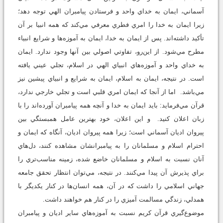
آسماني، ايمان به خداي واحد و فرستادن پيامبران الهي توجه دهد؛
زيرا ايمان به خدا را امري فطري معرفي مي‌كند كه همه انبيا بر آن
تأكيد داشته‌اند. پس از ايمان به خدا، ايمان به آموزه‌ها و شرايع انبياء
مطرح مي‌شود. از اين‌رو، تفاوتي اصولي بين آنها وجود ندارد. ايمان
به خداي واحد و آموزه‌هاي انبياي الهي در اسلام، تجلي عيني يافته
است. در نتيجه، ايمان به اسلام، ايمان به شرايع و انبياي پيشين نيز
مي‌باشد. اما از آنجا كه ايمان امري قلبي است و تجلي خارجي ندارد،
قرآن مي‌فرمايد: بايد ايمان به خدا و آنچه همه پيامبران آورده‌اند را با
زبان اعلان كنيد. و اين اعلان، خود بهترين عامل همبستگي بين
پيروان اديان آسماني است؛ زيرا همه پيروان اديان، آنگاه كه ايمان و
احترام اسلام و مسلمانان را به پيامبرانشان مشاهده كنند، دل‌هاي
آنان نسبت به اسلام و مسلمانان خاضع شده، زمينه مناسب‌تري را
براي پذيرش آن پيدا مي‌كنند. در نتيجه، مي‌توان انتظار تحقق جامعه
جهاني اسلامي را داشت كه در آن، همه انسان‌ها در كنار يكديگر با
همدلي، زندگي مسالمت آميزي را در كنار هم خواهند داشت.
موضوع‌گيري قرآن كريم نسبت به آموزه‌هاي ساير اديان و پيامبران