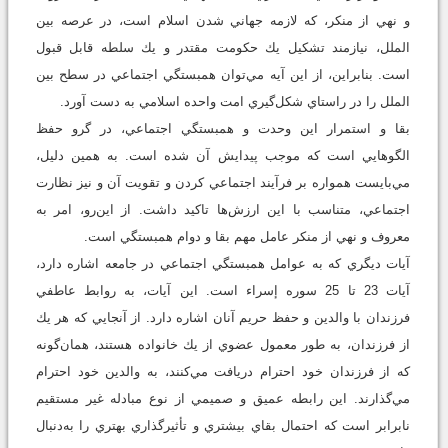
و نهي از منكر، كه لازمه جهاني شدن اسلام است، در عرصه بين
الملل، نيازمند تشكيل يك حكومت مقتدر و يك سلطه قابل قبول
است. بنابراين، از اين آيه مي‌توان همبستگي اجتماعي در سطح بين
الملل را در راستاي شكل‌گيري امت واحده اسلامي به دست آورد.
بقا و استمرار اين وحدت و همبستگي اجتماعي، در گرو حفظ
الگوهايي است كه موجب پيدايش آن شده است. به همين دليل،
مي‌بايست همواره بر فرآيند اجتماعي كردن و تقويت آن و نيز نظارت
اجتماعي، متناسب با اين ارزش‌ها تاكيد داشت. از اين‌رو، امر به
معروف و نهي از منكر عامل مهم بقا و دوام همبستگي است.
آيات ديگري كه به عوامل همبستگي اجتماعي در جامعه اشاره دارد،
آيات 23 تا 25 سوره إسراء است. اين آيات، به روابط عاطفي
فرزندان با والدين و حفظ حريم آنان اشاره دارد. از آنجايي كه هر يك
از فرزندان، به طور معمول عضوي از يك خانواده هستند، همان‌گونه
كه از فرزندان خود احترام دريافت مي‌كنند، به والدين خود احترام
مي‌گذارند. اين رابطه عميق و صميمي از نوع مبادله غير مستقيم
نابرابر است كه احتمال بقاي بيشتري و تأثير‌گذاري بهتري را به‌دنبال