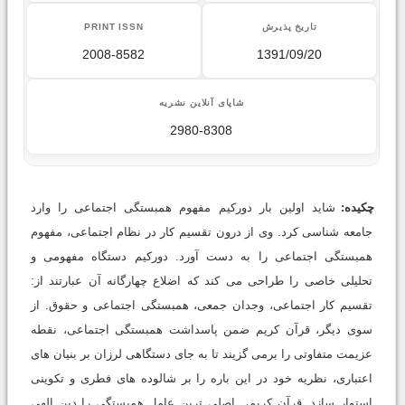
تاریخ پذیرش
PRINT ISSN
2008-8582
1391/09/20
شاپای آنلاین نشریه
2980-8308
چکیده:
شاید اولین بار دورکیم مفهوم همبستگی اجتماعی را وارد
جامعه شناسی کرد. وی از درون تقسیم کار در نظام اجتماعی، مفهوم
همبستگی اجتماعی را به دست آورد. دورکیم دستگاه مفهومی و
تحلیلی خاصی را طراحی می کند که اضلاع چهارگانه آن عبارتند از:
تقسیم کار اجتماعی، وجدان جمعی، همبستگی اجتماعی و حقوق. از
سوی دیگر، قرآن کریم ضمن پاسداشت همبستگی اجتماعی، نقطه
عزیمت متفاوتی را برمی گزیند تا به جای دستگاهی لرزان بر بنیان های
اعتباری، نظریه خود در این باره را بر شالوده های فطری و تکوینی
استوار سازد. قرآن کریم، اصلی ترین عامل همبستگی را دین الهی