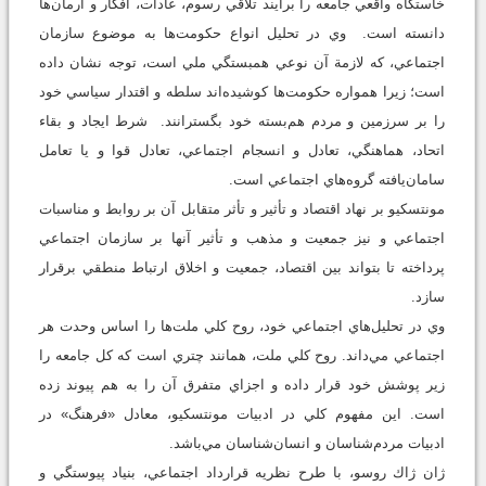
خاستگاه واقعي جامعه را برآيند تلاقي رسوم، عادات، افكار و آرمان‌ها
دانسته‌ است. وي در تحليل انواع حكومت‌ها به موضوع سازمان
اجتماعي، كه لازمة آن نوعي همبستگي ملي است، توجه نشان داده
است؛ زيرا همواره حكومت‌ها كوشيده‌اند سلطه و اقتدار سياسي خود
را بر سرزمين و مردم هم‌بسته خود بگسترانند. شرط ايجاد و بقاء
اتحاد، هماهنگي، تعادل و انسجام اجتماعي، تعادل قوا و يا تعامل
سامان‌يافته گروه‌هاي اجتماعي است.
مونتسكيو بر نهاد اقتصاد و تأثير و تأثر متقابل آن بر روابط و مناسبات
اجتماعي و نيز جمعيت و مذهب و تأثير آنها بر سازمان اجتماعي
پرداخته تا بتواند بين اقتصاد، جمعيت و اخلاق ارتباط منطقي برقرار
سازد.
وي در تحليل‌هاي اجتماعي خود، روح كلي ملت‌ها را اساس وحدت هر
اجتماعي مي‌داند. روح كلي ملت، همانند چتري است كه كل جامعه را
زير پوشش خود قرار داده و اجزاي متفرق آن را به هم پيوند زده
است. اين مفهوم كلي در ادبيات مونتسكيو، معادل «فرهنگ» در
ادبيات مردم‌شناسان و انسان‌شناسان مي‌باشد.
ژان ژاك روسو، با طرح نظريه قرارداد اجتماعي، بنياد پيوستگي و