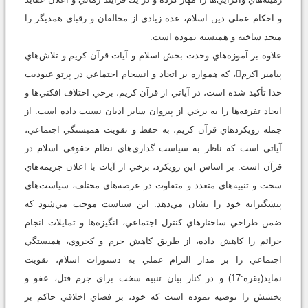
و احكام عملي دين اسلام، عدة زيادي از مخالفان و رقباي همديگر را
متحد ساخته و همبسته نموده است.
علاوه بر آموزه‌هاي وحدت بخش اسلام و آيات قرآن كريم و تلاش‌هاي
پيامبر اكرم، كه همواره بر اتحاد و انسجام اجتماعي در پرتو عبوديت
خدا تأكيد شده است، در آياتي از قرآن كريم، برخي اختلاف افكني‌ها و
ايجاد تفرقه‌ها را به برخي از پيروان ساير اديان نسبت داده است. از
جمله رويكردهاي قرآن كريم، به حفظ و تقويت همبستگي اجتماعي،
آياتي است كه ناظر به سياست گذاري‌هاي نظام حقوقي اسلام در
قرآن است. بر اساس اين رويكرد، برخي از آيات با اعلان جريمه‌هاي
سخت و تنبيه‌هاي متعدد و متفاوت در عرصه‌هاي مختلف، سياست‌هاي
پيشگيرانه خود را نشان مي‌دهد. اين سياست موجب مي‌شود كه
ضمن طراحي ساختارهاي كنترل اجتماعي، انگيزه‌ها و تمايلات انجام
جرائم را كاهش داده، از طريق كاهش جرم و كجروي، همبستگي
اجتماعي را بر مدار التزام عملي به دستورات اسلام، تقويت
نمايد(بقره:17) و در كنار بيان تنبيه سخت براي جرم قتل، عفو و
بخشش را توصيه نموده است كه خود، بر فضاي اخلاقي حاكم بر