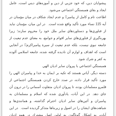
پيشوايان دين، كه خود جزيي از دين و آموزه‌هاي ديني است، عامل
ايجاد و بقاي همبستگي اجتماعي مي‌شود.
اطاعت تام و كامل از پيامبر و عدم ايجاد شكاف در ميان مؤمنان در
آيه 115 نساء مورد تأكيد واقع شده است. در اين ميان، مؤمنان نبايد
از فناوري‌ها و دستاوردهاي ساير ملل خود را محروم سازند؛ زيرا
بهره‌گيري از فناوري‌هاي ساير اقوام و جوامع، به معناي عدم تبعيت از
جامعه نبوي نيست، بلكه عدم تبعيت از سيرة پيامبراكرم در آنجايي
است كه اهداف و لوازم آن ناديده گرفته شده، جامعه اسلامي آلوده
به كفر و شرك شود.
همبستگي اجتماعي با پيروان ساير اديان الهي
دسته ديگر، آياتي هستند كه تكيه بر ايمان به خدا و پيامبران الهي را
مورد تأكيد قرار داده، در صدد خارج كردن همبستگي اجتماعي از
قلمرو مسلمانان بوده، تا پيروان اديان متفاوت آسماني را در درون آن
جاي دهد. در اين آيات، يادآوري شده كه اسلام و مسلمانان به
پيامبران و آئين‌هاي ساير اديان احترام گذاشته، و همانندي‌ها و
شباهت‌هاي ايشان را در اصول و زيربناها متذكر گرديده است. در اين
آيات، به اشكال گوناگون به اولين اصل مشترك در همه اديان