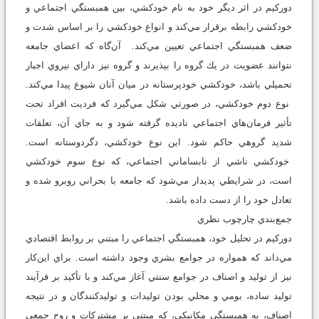
دوركيم در اثر ديگر خود به نام خودكشي، بين همبستگي اجتماعي و
خودكشي رابطه برقرار مي‌كند و انواع خودكشي را بر اساس شدت و
ضعف همبستگي اجتماعي تعيين مي‌كند. آن‌گاه كه اعضاي جامعه
نتوانند عضويت در يك گروه را بپذيرند و گروه نيز داراي نيروي اجبار
تحميلي باشد، خودكشي خودپرستانه در ميان آنان شيوع پيدا مي‌كند.
نوع دوم خودكشي، در صورتي شكل مي‌گيرد كه فرديت افراد تحت
تأثير فرمان‌هاي اجتماعي ناديده گرفته شود و به جاي آن، تعلقات
شديد گروهي حاكم شود. اين نوع خودكشي، دگردوستانه است.
خودكشي ناشي از نابساماني اجتماعي، كه نوع سوم خودكشي
است، در شرايطي پديدار مي‌شود كه جامعه با بحراني روبرو شده و
تعادل خود را از دست داده باشد.
جمع‌بندي چارچوب نظري
دوركيم در تحليل خود، همبستگي اجتماعي را مبتني بر روابط اقتصادي
مي‌داند كه همواره در جوامع بشري وجود داشته است. براي اين‌كار
نيز از توليد و اصناف در جوامع سنتي آغاز مي‌كند و با تأكيد بر فرآيند
توليد ساده، بومي و محلي بودن توليدات و توليدكنندگان و در نتيجه
اصناف، به همبستگي مكانيكي، كه مبتني بر مشتركات و روح جمعي