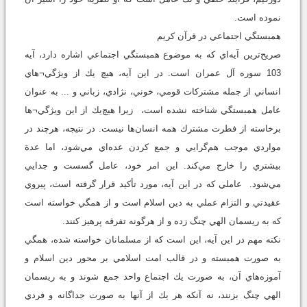
نموده است.
همبستگي اجتماعي در قرآن كريم
صريح‌ترين آيه‌اي كه به موضوع همبستگي اجتماعي اشاره دارد، آيه
103 سوره آل عمران است. در اين آيه، هيچ يك از ويژگي¬هاي
انساني از جمله مشتركات قومي، خوني، نژادي، زباني و ... به عنوان
عامل همبستگي شناخته نشده است، زيرا هيچ‌يك از اين ويژگي¬ها
برخاسته از فطرت مشترك همه انسان‌ها نيست. در نتيجه، هرچند در
مواردي موجب هم‌گرايي و جمع‌ كردن عده‌اي مي‌شود، اما عدة
بيشتري را خارج مي‌كند. اين امر خود، عامل گسست و جدايي
مي‌‌شود. عاملي كه در اين آيه، مورد تأكيد قرار گرفته است، پيروي
عقيدتي و التزام عملي به دين اسلام است و از همگي خواسته است
كه به ريسمان الهي چنگ زده و از هرگونه تفرقه پرهيز كنند.
نكته مهم در اين آيه، اين است كه از مسلمانان خواسته شده، همگي
به صورت همبسته و در قالب امت اسلامي بر محور دين اسلام و
آموزه‌هاي آن، به صورت يك اجتماع واحد جمع شوند و به ريسمان
الهي چنگ بزنند، نه آنكه هر يك از آنها به صورت جداگانه و فردي