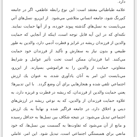
دارد.
علامه طباطبائي معتقد است: اين نوع رابطه عاطفي، اگر در جامعه
كم‌‌رنگ شود، جامعه انساني متلاشي مي‌شود. از اين‌رو، نسل‌هاي آتي
مي‌بايست به نسل‌هاي گذشته پيوند خورده، و از آنها حمايت نمايند.
نكته‌اي كه در اين آيه قابل توجه است، اينكه از آنجايي كه حمايت
والدين از فرزندان ريشه در غرايز و فطرت آدمي دارد، والدين به طور
طبيعي و بدون نياز به سفارش و تأكيد از فرزندان خود حمايت
مي‌كنند. اما فرزندان ممكن است تحت تأثير عوامل و شرايط
متفاوتي، حمايت از والدين را به فراموشي بسپارند. از اين‌رو،
مي‌بايست اين امر به آنان يادآوري شده، به عنوان يك ارزش
اجتماعي تلقي شده و هنجارهايي براي آن وضع گردد. با اين تدبيرها؛
يعني حمايت والدين از فرزندان، كه ريشه در فطرت و غريزه دارد، به
علاوه حمايت فرزندان از والدين، كه به نوعي ريشه در ارزش‌هاي
ديني و اخلاق دارد، در جامعه فراگير شده و نهايتاً به يك ارزش
اجتماعي تبديل مي‌شود: در نتيجه شكاف بين نسل‌ها به حداقل رسيده
و مانع از آن مي‌شود كه تفاوت‌ها به گسست بين نسل‌ها، كه خود
مانعي براي همبستگي اجتماعي است، تبديل شود. اين امر، عاملي