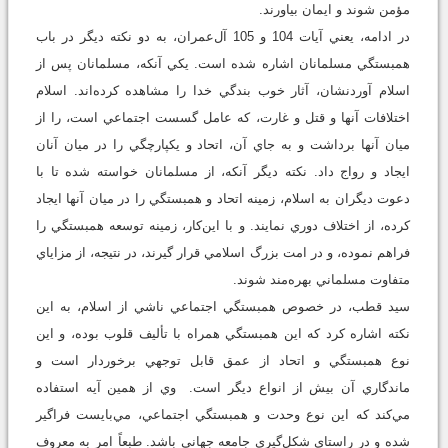
مؤمن شوند و ايمان بياورند.
در ادامه، يعني آيات 104 و 105 آل‌عمران، به دو نكته ديگر در باب
همبستگي مسلمانان اشاره شده است. يكي آنكه، مسلمانان پس از
اسلام آوردنشان، آثار خوب بندگي خدا را مشاهده كرده‌اند. اسلام
اختلافات آنها و قتل و غارت‌، كه عامل گسست اجتماعي است، را از
ميان آنها برداشت و به جاي آن، اتحاد و يكپارچگي را در ميان آنان
ايجاد و رواج داد. نكته ديگر آنكه، از مسلمانان خواسته شده تا با
دعوت ديگران به اسلام، زمينه اتحاد و همبستگي را در ميان آنها ايجاد
كرده، از اختلاف دوري نمايند. و با اين‌كار، زمينه توسعه همبستگي را
فراهم نموده، و در امت بزرگ اسلامي قرار گيرند، در نتيجه، از مزاياي
متفاوت مسلماني بهر‌ه‌مند شوند.
سيد قطب، در خصوص همبستگي اجتماعي ناشي از اسلام، به اين
نكته اشاره كرد كه اين همبستگي همراه با تأليف قلوب بوده، و اين
نوع همبستگي و اتحاد از عمق قابل توجهي برخوردار است و
ماندگاري آن بيش از انواع ديگر است. وي از همين آيه استفاده
مي‌كند كه اين نوع وحدت و همبستگي اجتماعي، مي‌بايست فراگير
شده و در راستاي شكل‌گيري جامعه جهاني باشد. طبعاً امر به معروف