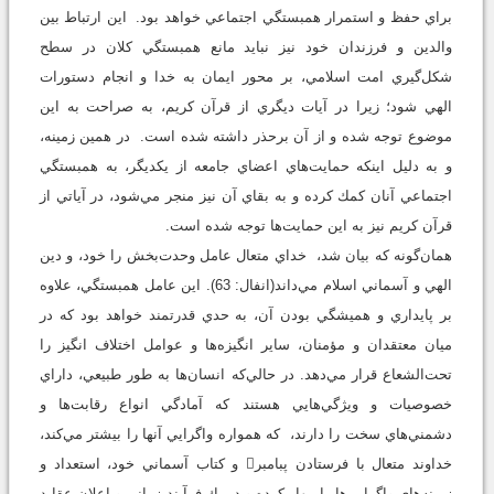
براي حفظ و استمرار همبستگي اجتماعي خواهد بود. اين ارتباط بين
والدين و فرزندان خود نيز نبايد مانع همبستگي كلان در سطح
شكل‌گيري امت اسلامي، بر محور ايمان به خدا و انجام دستورات
الهي شود؛ زيرا در آيات ديگري از قرآن كريم، به صراحت به اين
موضوع توجه شده و از آن برحذر داشته شده است. در همين زمينه،
و به دليل اينكه حمايت‌هاي اعضاي جامعه از يكديگر، به همبستگي
اجتماعي آنان كمك كرده و به بقاي آن نيز منجر مي‌شود، در آياتي از
قرآن كريم نيز به اين حمايت‌ها توجه شده است.
همان‌گونه كه بيان شد، خداي متعال عامل وحدت‌بخش را خود، و دين
الهي و آسماني اسلام مي‌داند(انفال: 63). اين عامل همبستگي، علاوه
بر پايداري و هميشگي بودن آن، به حدي قدرتمند خواهد بود كه در
ميان معتقدان و مؤمنان، ساير انگيزه‌ها و عوامل اختلاف انگيز را
تحت‌الشعاع قرار مي‌دهد. در حالي‌كه انسان‌ها به طور طبيعي، داراي
خصوصيات و ويژگي‌هايي هستند كه آمادگي انواع رقابت‌ها و
دشمني‌هاي سخت را دارند، كه همواره واگرايي آنها را بيشتر مي‌كند،
خداوند متعال با فرستادن پبامبر و كتاب آسماني خود، استعداد و
زمينه‌هاي واگرايي‌ها را مهار كرده و در يك فرآيند زماني و اعلان عقايد