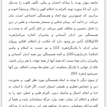
جامعه مؤثر بوده، با مبادله احسان و نيكي، تأليف قلوب را به‌دنبال
دارد. آيه 11 سورة توبه، التزام به احكام الهي را ملاك و منشأ اخوت و
برادري، كه عميق‌ترين نوع اتحاد و همبستگي اجتماعي است، بيان
مي‌كند. در ادامه آيه، پيمان شكني و تمسخر مقدسات و طعن در دين
را عامل دشمني و شكاف تلقي مي‌كند. در كنار آياتي كه به وحدت و
همبستگي بين اديان آسماني و پيامبران اشاره مي‌كند(بقره:
133و136)، آياتي نيز وجود دارد كه حكايت از اختلاف افكني پيروان
ساير اديان با يكديگر(بقره: 113) و نيز نسبت به اسلام و پيامبر
اسلام دارند(بقره:120)، و البته همبستگي بين همه اديان آسماني و
پيامبران بدان معنا نيست كه همة آنها از همة جهات با هم برابر باشند،
بلكه از جهاتي با يكديگر متفاوتند. اين تفاوت‌ها موجب اختلاف بين آنها
نمي‌شود.(بقره: 253)
از سوي ديگر، با توجه به اينكه همبستگي مورد نظر الهي، بر محوريت
دين و خصايص فطري و طبيعي استوار است، اگر افراد با ايمان به
خدا و انجام اعمال و مناسك ديني، التزام قلبي و عملي خود را به
اسلام و احكام آن نشان دهند، وارد جرگة مسلمانان شده و طبعاً از
كليه مزاياي مسلماني برخوردار خواهند شد. اين برخورداري از مزاياي