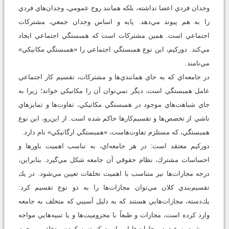
وجدان فردي اعضا نداشته، بلكه همانند روح عمومي، وجدان‌هاي فردي
را به هم پيوند مي‌دهد. پايه و اساس وجدان جمعي، مشتركات
اجتماعي است. همين مشتركات است كه همبستگي اجتماعي ايجاد
مي‌كند. دوركيم، اين نوع همبستگي اجتماعي را «همبستگي مكانيكي»
مي‌نامند.
در جامعه‌اي كه به جاي همانندي‌ها و مشتركات، تقسيم كار اجتماعي
عامل همبستگي است، ديگر نمي‌توان آن را مكانيكي خواند؛ زيرا به
جاي شباهت‌هاي موجود در همبستگي مكانيكي، تفاوت‌ها و تمايزهاي
ناشي از تخصص‌ها و تقسيم‌كارها حاكم شده است. از اين‌رو، اين نوع
همبستگي، كه مستلزم تفاوت‌هاست، «همبستگي ارگانيكي» نام دارد.
دوركيم معتقد است: در هر جامعه‌اي، به تناسب اهميت باورها و
احساسات مشترك، نظام حقوقي آن جامعه شكل مي‌گيرد. بنابراين،
درجه مجازات‌ها نيز متناسب با اهميت تخلفات تعيين مي‌شود. در يك
تقسيم‌بندي كلان مي‌توان مجازات‌ها را به دو نوع تقسيم كرد:
يك‌دسته، مجازات‌هايي هستند كه به دليل آسيبي كه متخلف به جامعه
وارد كرده است، مجازات و طبعاً با محروميت‌ها و يا تنبيه‌هايي مواجه
مي‌شود. نوع دوم مجازات‌ها اين است كه تنبيه كردن متخلف و مجرم