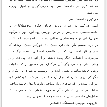
محافظه‌كاري در جامعه‌شناسي، به كاركردگرايي و اميل دوركيم
مي‌رسد.
دوركيم و جامعه‌شناسي
اميل دوركيم به عنوان وارث جريان فكري محافظه‌كاري در
جامعه‌شناسي، به تدريس در مراكز آموزشي روي آورد. وي با هرگونه
تحويل‌گرايي در جامعه‌شناسي مخالف بود و اين ايده خود را در كتاب
در باره تقسيم كار اجتماعي نشان داد. دوركيم نشان مي‌دهد كه
تقسيم كار اجتماعي، كه يك واقعيت اجتماعي است، چگونه با
موضوعات اجتماعي ديگر پيوند داشته، و از آنها تأثير پذيرفته و بر
واقعيت‌هاي اجتماعي ديگر تأثير مي‌گذارد. وي همچنين در كتاب قواعد
روش جامعه‌شناسي، همين ايده را روشمند مي‌سازد تا امكان و
چگونگي آن را نشان داده و از آن دفاع نمايد. در كتاب خودكشي خود
نيز اين پديده را، كه ظاهري روان‌شناختي دارد، با مدل جامعه‌شناختي
تحليل مي‌كند و يك بار ديگر به‌صورت عملي نشان مي‌دهد كه
تحليل‌هاي جامعه‌شناختي، نبايد به علوم ديگر تحويل برود.
چارچوب مفهومي همبستگي اجتماعي