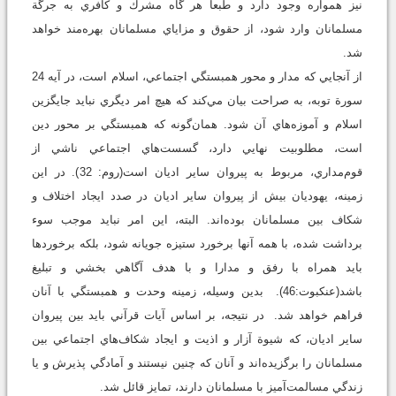
نيز همواره وجود دارد و طبعاً هر گاه مشرك و كافري به جرگة
مسلمانان وارد شود، از حقوق و مزاياي مسلمانان بهره‌مند خواهد
شد.
از آنجايي كه مدار و محور همبستگي اجتماعي، اسلام است، در آيه 24
سورة توبه، به صراحت بيان مي‌كند كه هيچ امر ديگري نبايد جايگزين
اسلام و آموزه‌هاي آن شود. همان‌گونه كه همبستگي بر محور دين
است، مطلوبيت نهايي دارد، گسست‌هاي اجتماعي ناشي از
قوم‌مداري، مربوط به پيروان ساير اديان است(روم: 32). در اين
زمينه، يهوديان بيش از پيروان ساير اديان در صدد ايجاد اختلاف و
شكاف بين مسلمانان بوده‌اند. البته، اين امر نبايد موجب سوء
برداشت شده، با همه آنها برخورد ستيزه جويانه شود، بلكه برخوردها
بايد همراه با رفق و مدارا و با هدف آگاهي بخشي و تبليغ
باشد(عنكبوت:46). بدين وسيله، زمينه وحدت و همبستگي با آنان
فراهم خواهد شد. در نتيجه، بر اساس آيات قرآني بايد بين پيروان
ساير اديان، كه شيوة آزار و اذيت و ايجاد شكاف‌هاي اجتماعي بين
مسلمانان را بر‌گزيده‌اند و آنان كه چنين نيستند و آمادگي پذيرش و يا
زندگي مسالمت‌آميز با مسلمانان دارند، تمايز قائل شد.