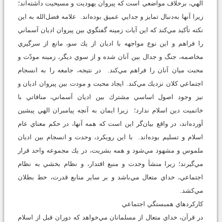
الهي، برخلاف مواضعي است كه پيروان يهوديت و مسيحيت داشته‌اند؛
زيرا آنها به‌دنبال تمايز و جدايي عميق بوده‌اند. علامه فضل‌الله به اين
نكته تأكيد مي‌كند كه اين آيات زمينه گفتگوي بين پيروان اديان آسماني
را فراهم و اين نوع مواجهه با اديان از يك سو، مانع از سرگيري
مخاصمه، جنگ و جدال بين آنان شده و از سوي ديگر، زمينه مودّت و
محبت ميان آنان را فراهم مي‌كند. در نتيجه، جامعه را به انسجام
اجتماعي كلان نزديك مي‌كند. ايجاد محبت و مودت بين پيروان اديان و
نيز وجود اصول اساسي مشترك بين اديان آسماني، منافاتي با
خاتميت دين اسلام ندارد؛ زيرا ايمان به آنچه پيامبران الهي پيشين
آورده‌اند، در واقع بيان‌گر اين است كه همه آنها، در حكم معناي عام
اسلام و تسليم بوده‌اند. با اين رويكرد، وحدت و انسجام بين اديان
ملموس و مشهود مي‌شود و همه بشريت، در يك مجموعه واحد قرار
مي‌گيرند؛ زيرا منشأ وحدت و منبع اقتدار، و نظام بخشي به نظام
اجتماعي، خداي متعال مي‌باشد و بر ساير منابع قدرت، خط بطلان
مي‌كشد.
كاركردهاي همبستگي اجتماعي
در قرآن، خداي متعال از مسلمانان مي‌خواهد كه دوران قبل از اسلام