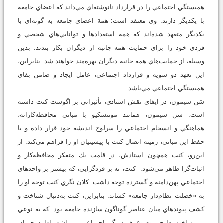
همبستگي اجتماعي را در قرارداد نانوشته‌اي مي‌داند كه اعضاي جامعه
با يكديگر دارند. وي معتقد است: همة اعضاي جامعه به گونه‌اي با
يكديگر متعهد شده‌اند كه همه استعدادها و توانايي‌هاي شخصي و
فردي خود را براي حمايت همه جانبه از ديگران بكار بندند. بدين
وسيله، از حمايت‌هاي همه جانبه ديگران بهره‌مند خواهند شد. بنابراين،
اين تعهد دو سويه و قرارداد اجتماعي، عامل ايجاد و ضامن بقاي
همبستگي اجتماعي مي‌باشد.
سَن سيمون، در ايفاي نقش استادي، تأثيراتي بر اگوست كنت داشته
است. سن سيمون، همانند مونتسكيو با مباني محافظه‌كارانه،
هماهنگي و انسجام اجتماعي را سرلوح انديشه خود قرار داده و با
حفظ اين مباني، زمينه اتصال كنت با پيشينيان او را فراهم مي‌كند. از
اين‌رو، كنت همچون استادش، در قامت يك متفكر محافظه‌كار و
اثبات‌گرا ظاهر مي‌شود. كنت، نه بر فردگرايي، كه بيشتر بر واحدهاي
اجتماعي پهن‌دامنه و گسترده توجه داشت. كلان نگري كنت توجه او را
به «خصلت نظام‌دار جامعه» كشاند. بنابراين، كنت به‌دنبال شناخت و
كشف پيوندهاي ميان عناصر گوناگون سازنده جامعه بود كه به نوعي
زير ساخت طرح موضوع همبستگي اجتماعي مي‌باشد. ادامه جريان