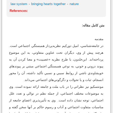
law system
bringing hearts together
nature
References:
متن کامل مقاله:
مقدمه
در جامعه‌شناسي، اميل دوركيم نظريه‌پرداز همبستگي اجتماعي است.
هرچند پيش از وي، ديگران تحت عناوين متفاوتي، به اين موضوع
پرداخته‌اند. ابن‌خلدون، با طرح نظريه «عصبيت» و معنا كردن آن به
پيوند دروني و خوني، به نوعي همبستگي اجتماعي مبتني بر پيوندهاي
خويشاوندي ناشي از روابط سببي و نسبي تأكيد داشته، آن را محور
انسجام، ثبات و يا تحولات و دگرگوني‌هاي اجتماعي مي‌داند.
مونتسكيو نيز نظراتي را در باب ملت و جامعه ارائه نموده است. وي
به موضوعات مختلف اجتماعي، از جمله نظم در توالي و تعدد علل
اجتماعي، توجه نشان داده است. وي به تأثير‌پذيري اعضاي جامعه از
مناسبات متفاوت اجتماعي و آداب و رسوم حاكم بر آنها سخن گفته و