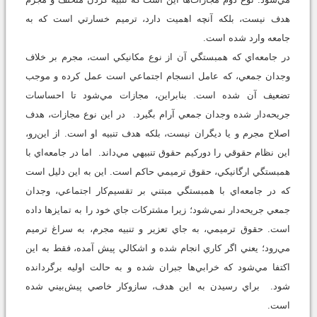
هدف نيست، بلكه آنچه اهميت دارد، ترميم خسارتي است كه به
جامعه وارد شده است.
در جامعه‌اي كه همبستگي آن از نوع مكانيكي است، مجرم بر خلاف
وجدان جمعي، كه عامل انسجام اجتماعي است عمل كرده و موجب
تضعيف آن شده است. بنابراين، مجازات مي‌شود تا احساسات
جريحه‌دار شده وجدان جمعي آرام بگيرد. در اين نوع مجازات، هدف
اصلاح مجرم و يا ديگران نيست، بلكه هدف تنبيه او است. از اين‌رو،
اين نظام حقوقي را دوركيم حقوق تنبيهي مي‌داند. اما در جامعه‌اي با
همبستگي ارگانيكي، حقوق ترميمي حاكم است. اين به اين دليل است
كه در جامعه‌اي با همبستگي مبتني بر تقسيم‌كار اجتماعي، وجدان
جمعي جريحه‌دار نمي‌شود؛ زيرا مشتركات جاي خود را به تمايزها داده
است. حقوق ترميمي، به جاي تعزير و تنبيه مجرم، به سراغ ترميم
مي‌رود؛ يعني اگر كاري انجام شده و اشكالي پيش آمده، فقط به اين
اكتفا مي‌شود كه خرابي‌ها جبران شده و به حالت اوليه برگردانده
شود. براي رسيدن به اين هدف، سازوكار خاصي پيش‌بيني شده
است.