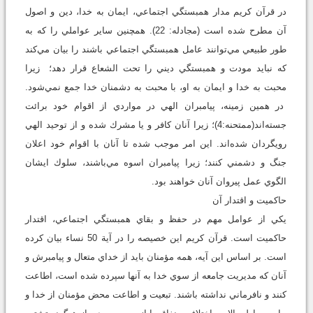
در قرآن كريم مدار همبستگي اجتماعي، ايمان به خدا، دين و اصول
آن مطرح شده است (مجادله: 22). همچنين ساير عواملي را كه به
طور طبيعي مي‌توانند عامل همبستگي اجتماعي باشند را بيان مي‌كند
كه نبايد مودت و همبستگي ديني را تحت الشعاع قرار دهد؛ زيرا
محبت به خدا و ايمان به او، با محبت به دشمنان خدا جمع نمي‌شود.
در همين زمينه، پيامبران الهي در مواردي از اقوام خود برائت
جسته‌اند(ممتحنه:4)؛ زيرا آنان كافر و يا مشرك شده و از توحيد الهي
رويگردان شده‌اند. اين امر موجب شده تا آنان با اقوام خود اعلان
جنگ و دشمني كنند؛ زيرا پيامبران اسوه مي‌باشند، سلوك ايشان
الگوي عمل پيروان آنان خواهند بود.
حاكميت و اقتدار آن
يكي از عوامل مهم در حفظ و بقاي همبستگي اجتماعي، اقتدار
حاكميت است. قرآن كريم اين خصيصه را در آية 50 نساء بيان كرده
است. بر اساس اين آيه، همه مؤمنان بايد از خداي متعال و پيامبرش و
آنان كه مديريت جامعه از سوي خدا به آنها سپرده شده است، اطاعت
كنند و نافرماني نداشته باشند. تبعيت و اطاعت محض مؤمنان از خدا و