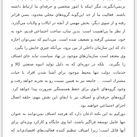
برنمي‌انگيزند، مگر اينكه با امور شخصي و حرفه‌اي ما ارتباط داشته
باشند. فعاليت ما از حد اين‌گونه گروه‌هاي محلي محدود، بسي فراتر
رفته و از سوي ديگر، بخش مهمي از آنچه در ايالات و ولايات مي‌گذرد،
از نظر ما بي‌اهميت است. بدين سان، ساخت اجتماعي قديم، خود به
خود، سستي گرفته و تضعيف شده است. مي‌دانيم كه نمي‌توان اجازه
داد كه اين سازمان داخلي از بين برود، بي‌آنكه چيزي جايش را بگيرد.
وي معتقد است سازمان‌هاي موجود در نهاد سياست نبايد جاي اصناف
را بگيرند، بلكه در دوره‌اي كه به دليل توليد انبوه صنعتي كالا و
خدمات، دولت تنها محيط موجود براي آشنا شدن افراد با حيات
مشترك است، ... جامعه نيز به همين نسبت رو به تجزيه خواهد رفت و
وجود گروه‌هاي ثانوي براي حفظ همبستگي ضرورت پيدا خواهد كرد.
گروه‌هاي حرفه‌اي و اصناف نيز با ايفاي اين نقش مهم، حلقه اتصال
اجزاي اجتماعي خواهند بود.
دوركيم به اين نكته اذعان دارد كه هرچند اصناف نمي‌توانند به عنوان
تنها عامل توسعه فراگير باشند، اما وي جايگاه و كاركرد ويژه‌اي براي
آنها قائل است؛ زيرا اصناف تنظيم كننده فعاليت‌هاي اقتصادي‌اند كه