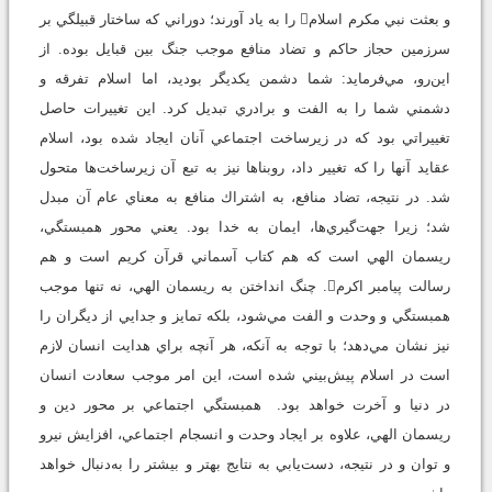
و بعثت نبي مكرم اسلام را به ياد آورند؛ دوراني كه ساختار قبيلگي بر
سرزمين حجاز حاكم و تضاد منافع موجب جنگ بين قبايل بوده. از
اين‌رو، مي‌فرمايد: شما دشمن يكديگر بوديد، اما اسلام تفرقه و
دشمني شما را به الفت و برادري تبديل كرد. اين تغييرات حاصل
تغييراتي بود كه در زيرساخت‌ اجتماعي آنان ايجاد شده بود، اسلام
عقايد آنها را كه تغيير داد، روبناها نيز به تبع آن زيرساخت‌ها متحول
شد. در نتيجه، تضاد منافع، به اشتراك منافع به معناي عام آن مبدل
شد؛ زيرا جهت‌گيري‌ها، ايمان به خدا بود. يعني محور همبستگي،
ريسمان الهي است كه هم كتاب آسماني قرآن كريم است و هم
رسالت پيامبر اكرم. چنگ انداختن به ريسمان الهي، نه تنها موجب
همبستگي و وحدت و الفت مي‌شود، بلكه تمايز و جدايي از ديگران را
نيز نشان مي‌دهد؛ با توجه به آنكه، هر آنچه براي هدايت انسان لازم
است در اسلام پيش‌بيني شده است، اين امر موجب سعادت انسان
در دنيا و آخرت خواهد بود. همبستگي اجتماعي بر محور دين و
ريسمان الهي، علاوه بر ايجاد وحدت و انسجام اجتماعي، افزايش نيرو
و توان و در نتيجه، دست‌يابي به نتايج بهتر و بيشتر را به‌دنبال خواهد