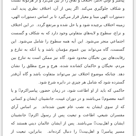
پيامبر و اولي الامر، اختلاف و نفاق را از بين مي‌برد و از هرگونه تشتت
و شكاف جلوگيري مي‌كند. اگر پس از آن، اختلاف نظري پديد آمد،
دستورات الهي مبنا و معيار قرار مي‌گيرد تا بر اساس دستورات الهي،
زمينه اختلاف برچيده شود و يا حل شده و مرتفع گردد. در اين اختلاف
و نزاع، سطوح و لايه‌هاي متفاوتي وجود دارد كه به شكاف و گسست
اجتماعي منجر مي‌شود. اين آيه همه سطوح را شامل مي‌شود. اين
گسست، گاه مي‌تواند بين عموم مؤمنان باشد و يا آنكه به تنازع و
رقابت‌هاي بين نخبگان محدود شود. گاه نيز ممكن است به تنازع بين
مردم، نخبگان و حاكمان كشانده شده، هرج و مرج مطلق را نشان
دهد. چنانكه موضوع اختلاف نيز مي‌تواند متفاوت باشد و گاه آن‌قدر
گسترده شود كه شامل هر چيزي در دايره شرع شود.
حاكمي كه بايد از او اطاعت شود، در زمان حضور، پيامبراكرم و يا
ائمه معصوم مي‌باشند و در دوران غيبت، جانشينان ايشان و كساني
كه از سوي ايشان به نصب عام تعيين شده‌اند. بر اساس آراي
مفسران شيعي، اطاعت و تبعيت پس از رسول اكرم جانشينان
ايشان و اهل‌بيت مي‌باشند. پس از ايشان عالمان ديني هستند كه
مسير پيامبر و اهل‌بيت را دنبال كرده‌اند. بنابراين، تبعيت از