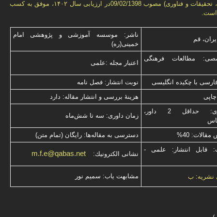
(وزارت علوم، تحقیقات و فناورى) مصوب 09/02/1398در ارزیابی سال ۱۴۰۲، موفق به کسب
است.
ناشر: موسسه آموزشی و پژوهشی امام
یران، قم
خمینی(ره)
صی: مطالعات فرهنگی
اعتبار مجله :علمی
فارسی با چكیده انگلیسی
نوبت انتشار: فصل نامه
چاپی
هزینۀ بررسی و انتشار مقاله: دارد
نوع داوری: حداقل 2 داور،
زمان داوری: سه تا شش‌ماه
ناس
قالات: 40%
دسترسی به مقاله‌ها: رایگان (تمام متن)
: قابل انتشار: علمی -
m.f.e@qabas.net
نشانی الكترونیك:
مشابهت ياب: سميم نور
 نشریه: ب