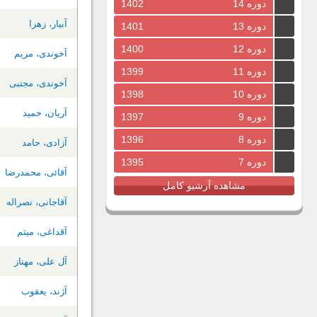
دوره 14
1402
آبیار، زهرا
دوره 13
1401
دوره 12
1400
آخوندی، مریم
دوره 11
1399
آخوندی، مجتبی
دوره 10
1398
آریان، حمید
دوره 9
1397
دوره 8
1396
آزادی، حامد
دوره 7
1395
آقائی، محمدرضا
مشاهده آرشیو کامل
آقاجانی، نصراله
آقداغی، میثم
آل علی، مهناز
آژند، یعقوب