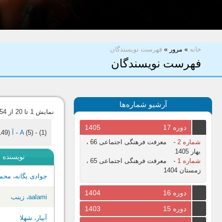
شما اینجا هستید
خانه
»
مرور
»
فهرست نویسندگان
فهرست نویسندگان
آرشیو شماره‌ها
نمایش 1 تا 20 از 454 نویسنده
دوره 17
1405
(1)
-
(5)
A
-
آ
(149)
شماره 2
-
معرفت فرهنگی اجتماعی 66 ،
بهار 1405
نویسنده
شماره 1
-
معرفت فرهنگی اجتماعی 65 ،
زمستان 1404
جوادی یگانه، محم
دوره 16
1404
aalami، زینب
دوره 15
1403
آبیار، شهلا