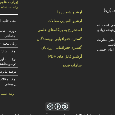
رتبه ب شده 
(ره)
آرشیو شماره‌ها
آرشیو الفبایی مقالات
محل چاپ: ا
صصی است که
استخراج به پایگاه‌های علمی
یخته‌ زیادی
حوزۀ تخص
اجتماعی
گستره جغرافیایی نویسندگان
ظر معاونت
زبان مجله: 
گستره جغرافیایی ارزیابان
امام خمینی
نوع انتشار: 
آرشیو فایل های PDF
دوسویه‌ناش
سامانه قدیم
درصد پذیرش م
نوع مقالات
پژوهشی
رتبه علمی