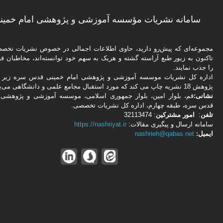
سامانه نشریات مؤسسه آموزشی و پژوهشی امام خمینی
مجموعه‌ای که پیش‌رو دارید،‌ حاوی اطلاعات اجمالی در خصوص نشریات تخ
تاکنون به زیور طبع آراسته گشته و هریک به سهم خود توانسته‌اند، مخاطبان فره
را جذب نمایند.
اداره كل نشریات موسسه آموزشی و پژوهشی امام خمینی قدس سره زیر ن
پژوهش 18 نشریه چاپ می کند که مورد استقبال مجامع علمی و دانشگاهی می‌باشد.
نشانی:
قم، بلوار امین، بلوار جمهوری اسلامی، موسسه آموزشی و پژوهشی 
قدس سره، طبقه چهارم، اداره كل نشریات تخصصی.
تلفن
:
امور مشتركین
: 32113474
سامانه ارسال و پیگیری مقالات:
https://nashriyat.ir
ایمیل:
nashrieh@qabas.net