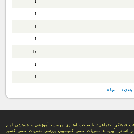
1
1
1
1
17
1
1
بعدی ›
انتها »
فت فرهنگی اجتماعی» با صاحب امتیازی موسسه آموزشی و پژوهشی امام
 بر اساس آیین‌نامه نشریات علمی كمیسیون بررسى نشریات علمى كشور