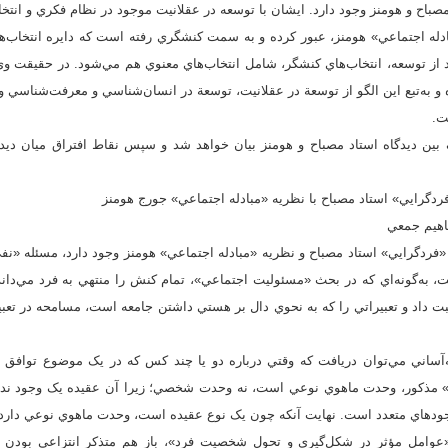
مصباح و هومنز وجود دارد. ايشان با توسعه در عقلانيت موجود در نظام فکري و انتخ
دله اجتماعي» هومنز، عبور کرده و به سمت کنشگري رفته است که دايره انتخاب‌هاي 
 از توسعه، انتخاب‌هاي کنشگر، شامل انتخاب‌هاي معنوي هم مي‌شود. در حقيقت وي
ه و به‌تبع اين الگو از توسعة در عقلانيت، توسعة در انسان‌شناسي و معرفت‌شناسي 
ت.
ک بين ديدگاه استاد مصباح و هومنز بيان خواهد شد و سپس نقاط افتراق ميان ديد
«فردگرايي» استاد مصباح و نظريه «مبادله اجتماعي» هومنز وجود دارد، مسئله «ن
 به‌گونه‌اي که در بحث «مسئوليت اجتماعي»، تمام کنش را منتهي به فرد مي‌داند
سبت داد و تعبيراتي را که به نحوي دال بر هستي داشتن جامعه است، مسامحه در تعبي
به‌آساني مي‌توان دريافت که وقتي درباره دو يا چند کس که در يک موضوع توافق د
» مذکور، وحدت ماهوي نوعي است، نه وحدت شخصي؛ زيرا آن عقيده يک وجود ندارد،
اي متعدد است. نهايت آنکه چون يک نوع عقيده است، وحدت ماهوي نوعي دارد (مصباح، 1398، 
«عوامل مؤثر در شكل‌گيري و تحول شخصيت فرد»، باز هم متذكر انتزاعي بودن ج