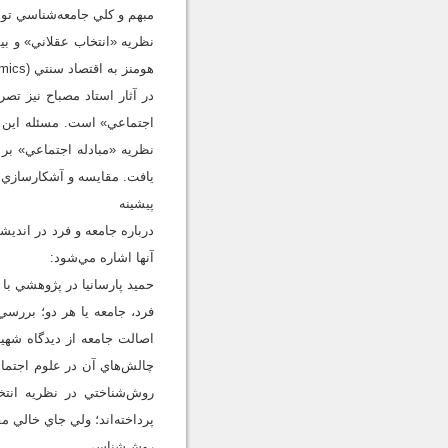
مبهم و کلي جامعه‌شناسي تو
نظريه «انتخاب عقلاني» و بي
هومنز به اقتصاد سنتي (Classical Economics) نزديک شود.
در آثار استاد مصباح نيز تص
اجتماعي» است. مسئله اين پ
نظريه «مبادله اجتماعي» ب
‌يافت. مقايسه و آشکار‌ساز
پيشينه
درباره جامعه و فرد در اندي
آنها اشاره مي‌شود:
پرداخته‌اند؛ ولي جاي خالي 
روش‌شناسي