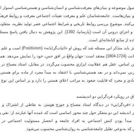
اصول موضوعه و بنيان‌هاي معرفت‌شناسي و انسان‌شناسي و هستي‌شناسي استوار 
 بنيان‌هاست. جامعه‌شناسان علم و معرفت تعينات اجتماعي معرفت و روابط فرهن
‌کنند. موضوعِ بررسي روابط تاريخي و شرايط اجتماعي عصر توليد نظريه، متفاو
معرفتي يک نظريه با عوامل و اجزاي دروني آن است (پارسانيا، 1392). اين پژوهش
ده از منابع کتابخانه‌اي است.
مي‌دهد. به تبع او، ايمانوئل كانت (1724-1804) معتقد است: جهان واقعْ در افق حس، خود را نما
ين اساس،‌ عقل هم عقلانيت ابزاري محسوب مي‌گردد. در مقابل، استاد مصباح در 
بي نمي‌داند و در بعد هستي‌شناسي با اعتقاد به مبدأ مجرد از ماده براي هستي،
ادي و مجرد که قابليت صعود به مراتب اعلاي هستي را دارد و بر اساس اين نوع
«فردگرايي» در ديدگاه استاد مصباح و جورج هومنز، به نقاطي از اشتراک و اف
 انديشه اين دو متفکر حول چند محور اساسي است که عمده آنها عبارتند از: نفي وجو
 مبدأ بودن کنش اجتماعي به افراد جامعه و انحصار مسئوليت اجتماعي در ا
 که به‌نوعي تقليل جامعه‌شناسي به روان‌شناسي محسوب مي‌شود.