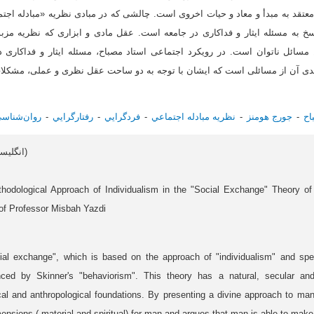
قد به مبدأ و معاد و حیات اخروی است. چالشی که در مبادی نظریه «مبادله اجتم
سخ به مسئله ایثار و فداکاری در جامعه است. عقل مادی و ابزاری که نظریه مزبو
 مسائل ناتوان است. در رویکرد اجتماعی استاد مصباح، مسئله ایثار و فداکاری د
دی آن از مسائلی است که ایشان با توجه ‌به دو ساحت عقل نظری و عملی، مشکلات 
اح
جورج هومنز
نظريه مبادله اجتماعي
فردگرايي
رفتارگرايي
روان‌شناسي
Article data in English (انگلیسی)
hodological Approach of Individualism in the "Social Exchange" Theory 
 of Professor Misbah Yazdi
al exchange", which is based on the approach of "individualism" and spec
nced by Skinner's "behaviorism". This theory has a natural, secular and
cal and anthropological foundations. By presenting a divine approach to ma
nsions ( material and spiritual) for man and argues that man is able to make