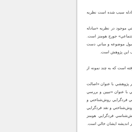
مبادله سبب شده است نظريه
ي موجود در نظريه «مبادله
جتماعي» جورج هومنز است.
اصول موضوعه و مباني دست
دف اين پژوهش است.
ته است که به چند نمونه از
عه از ديدگاه استاد مطهري» (1380)؛ حسين سوزنچي در پژوهشي با عنوان «اصالت
» (1385)؛ مهدي حسين‌زاده‌ در پژوهشي با عنوان «تبيين و بررسي
ژوهشي با عنوان «بررسي فردگرايي روش‌شناختي و
ردگرايي روش‌شناختي و نقد فردگرايي
خي نيز به روش‌شناسي فرد‌گرايي هومنز
در انديشه ايشان خالي است.