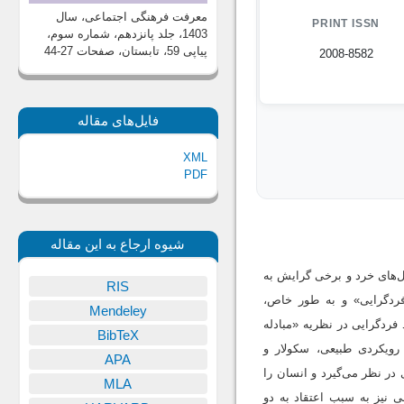
معرفت فرهنگی اجتماعی، سال
PRINT ISSN
1403، جلد پانزدهم، شماره سوم،
پیاپی 59، تابستان
، صفحات 27-44
2008-8582
فایل‌های مقاله
XML
PDF
شیوه ارجاع به این مقاله
ل‌های خرد و برخی گرایش به
RIS
«فردگرایی» و به طور خاص،
Mendeley
 فردگرایی در نظریه «مبادله
BibTeX
رویکردی طبیعی، سکولار و
APA
 در نظر می‌گیرد و انسان را
MLA
 نیز به سبب اعتقاد به دو