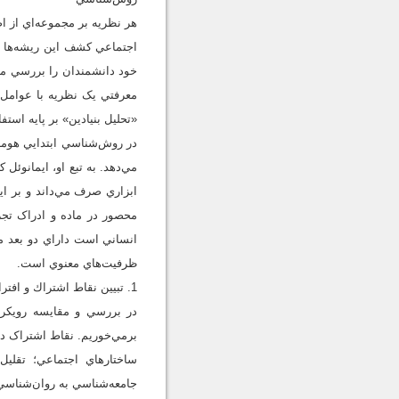
هر نظريه بر مجموعه‌اي از 
اجتماعي کشف اين ريشه‌ها و
خود دانشمندان را بررسي مي
«تحليل بنيادين» بر پايه استفا
ابزاري صرف مي‌داند و بر ا
محصور در ماده و ادراک تجر
انساني است داراي دو بعد م
ظرفيت‌هاي معنوي است.
1. تبيين نقاط اشتراك و افتراق در رويكرد فردگرايي دو انديشمند
در بررسي و مقايسه رويکرد 
برمي‌خوريم. نقاط اشتراک در
ساختارهاي اجتماعي؛ تقليل
جامعه‌شناسي به روان‌شناسي