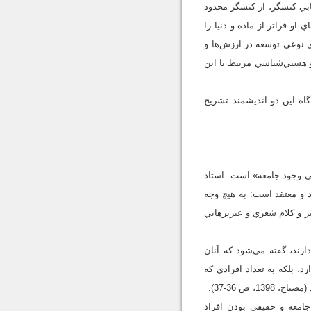
ابي کنشگر، از کنشگر محدود
او فراتر از ماده و دنيا را
 نوعي توسعه در ارزش‌ها و
و هستي‌شناسي مرتبط با اين
گاه اين دو انديشمند تشريح
في وجود جامعه» است. استاد
 و معتقد است: به هيچ وجه
ر و کلام شعري و غيربرهاني
ارند، گفته مي‌شود که آنان
 بلکه به تعداد افرادي که
ص 36-37).
امعه و حقيقي بودن افراد