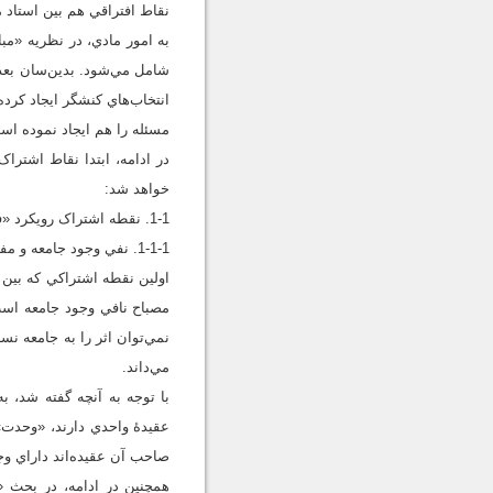
نقاط افتراقي هم بين استاد 
به امور مادي، در نظريه «مبا
شامل مي‌شود. بدين‌سان بعد
انتخاب‌هاي کنشگر ايجاد کرد
مسئله را هم ايجاد نموده اس
در ادامه، ابتدا نقاط اشترا
خواهد شد:
1-1. نقطه اشتراک رويکرد «فردگرايي» استاد مصباح با نظريه «مبادله اجتماعي» جورج هومنز
1-1-1. نفي وجود جامعه و مفاهيم جمعي
اولين نقطه اشتراکي که بين 
مصباح نافي وجود جامعه است،
نمي‌توان اثر را به جامعه ن
مي‌داند.
با توجه‌ به آنچه گفته شد، 
عقيدۀ واحد‌ي دارند، «وحدت
صاحب آن عقيده‌اند داراي وجوده
همچنين در ادامه، در بحث 