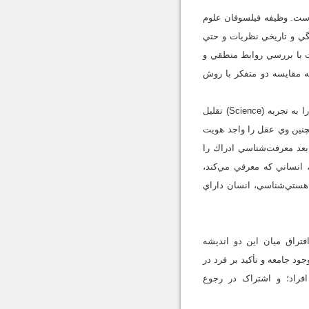
است. وظيفه فيلسوفان علوم
گي و تاريخي نظريات و حتي
ت با بررسي روابط منطقي و
 به دنبال يافتن پاسخ مسئله مقايسه دو متفكر با روش
در روش‌شناسي ابتدايي هومنز بايد متذكر اين مسئله شد كه روش او «اثبات‌گرايانه» (Positivism) است و علم را به تجربه (Science) تقليل
يش مي‌دهد. همچنين وي عقل را واجد هويت
بعد معرفت‌شناسي ادراك را
 انساني که معرفي مي‌کند،
 هستي‌شناسي، انسان داراي
تراق ميان اين دو انديشه
د جامعه و تأکيد بر فرد در
فراد؛ و اشتراک در رجوع