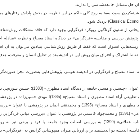
ان حل مسائل جامعه‌شناسي را ندارند.
شينه‌کردن سود، به‌مثابه روح کلي حاکم در اين نظريه، در بخش پاداش رفتارهاي 
ريحاتي از شئون گوناگون رويکرد فردگرايي وجود دارد که فاقد مشکلات روش‌شناخت
ژوهش بررسي و مقايسه «فردگرايي» در ديدگاه استاد مصباح و نظريه «مبادله ا
ر ريشه‌هايي استوار است که فقط از طريق روش‌شناسي بنيادين مي‌توان به آن 
ي نقاط اشتراک و افتراق ميان روش اين دو انديشمند در تحليل انسان و معرفت، ه
شه استاد مصباح و فردگرايي در انديشه هومنز، پژوهش‌هايي به‌صورت مجزا صورت‌گرف
حميد پارسانيا در پژوهشي با عنوان «چيستي و هستي جام
فرد، جامعه يا هر دو؛ بررسي تطبيقي آراء استاد مطهري و استاد مصباح
اصالت جامعه از ديدگاه شهيد مطهري و استاد مصباح» (1393) و محمدتقي ايمان در پ
چالش‌هاي آن در علوم اجتماعي» (1391) و محمدجواد قاسمي در پژوهشي با عنوان «بررسي مباني ف
روش‌شناختي در نظريه انتخاب عقلاني» (1399) به بررسي اصالت وجود جامعه يا فرد و بر
مقايسه انديشه دو انديشمند براي ارزيابي ميزان همپوشاني گرايش به «فردگرايي» 