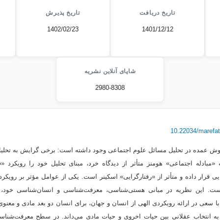
تاریخ دریافت
تاریخ پذیرش
1402/02/23
1401/12/12
شاپای آنلاین نشریه
2980-8308
10.22034/marefa
و روش عمده در تحلیل مسائل علوم اجتماعی وجود داشته است: برخی گرایش به تحلی
ه «مبادله اجتماعی» هومنز متأثر از دیدگاه خرد، مبنای تحلیل خود را رویکرد 
یی قرار داده و متأثر از «رفتارگرایی» اسکینر است. یکی از عوامل مؤثر بر رویکرد
ست. این نظریه در مبانی هستی‌شناسی، معرفت‌شناسی و انسان‌شناسی خود، 
 با سعی در ارائه رویکردی الهی از انسان و جهان، برای انسان دو بعد مادی و معنوی
 به انتخاب عقلانی بین حیات اخروی و حیات مادی می‌داند. در سطح معرفت‌شناسی