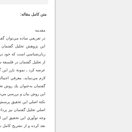
متن کامل مقاله:
مقدمه
در تعريفي ساده مي‌توان گف
اين پژوهش تحليل گفتمان ف
زبان‌شناسي است كه خود در د
از تحليل گفتمان در فلسفة 
عرصه كرد ـ نمونة بارز اين گ
لازم مي‌نمايد، معرفي اجما
گفتمان به‌عنوان يك روش تح
اين روش بيان و بررسي مي‌شو
نكتة اصلي اين تحقيق پرسش ا
اصلي تحليل گفتمان نيز پردا
وجه نوآوري اين تحقيق اين ا
نقد كرده و از تشريح كامل ن