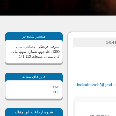
منتشر شده در
معرفت فرهنگی اجتماعی، سال
1390، جلد دوم، شماره سوم، پیاپی
7، تابستان
، صفحات 113-141
فایل‌های مقاله
hadisalehizade2@gmail.
XML
PDF
شیوه ارجاع به این مقاله