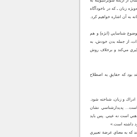
ن از اريكة سوبژكتيويته به
يژه زبان ـ كه در ناخودآگاه
ه به آن اشاره خواهيم كرد.
وضوع شناسايي (ابژه) و هم
دات، از جمله بدن خودش، به
‌گيري مي‌كند و برخلاف روش
بود كه حقايقِ به اصطلاح
 ادراك و زبان، شناخته شود.
است... پديدارشناسي نشان
ذهني است نه عيني. پس بايد
جود داشته است.»
اند كه به معناي عرضة تعبيري