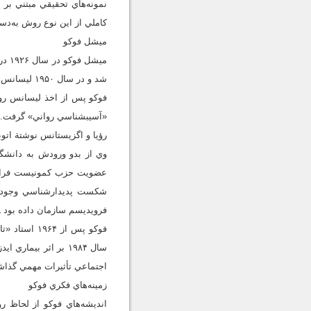
نمونه‌هاي تحقيقي مبتني بر
كاملي از اين نوع روش به‌دست
ميشل فوكو
شد و در سال ۱۹۵۰ ليسانس روان‏شناسي دريافت كرد. علاقة او به اين رشته تا حدّي ناشي از مشكلات روحي شخصي بود.
«آسيب‏شناسي رواني» گرفت. د
رؤيا و اگزيستانس نوشتة اتو
عضويت حزب كمونيست فرانسه 
شكست پديدارشناسي وجودي س
فرويديسم سازمان داده بود ـ ك
فوكو پس از
سال ۱۹۸۴ بر اثر بيم
اجتماعي تأثيرات مهمي گذا
زمينه‌هاي فكري فوكو
انديشه‌هاي فوكو از لحاظ ر