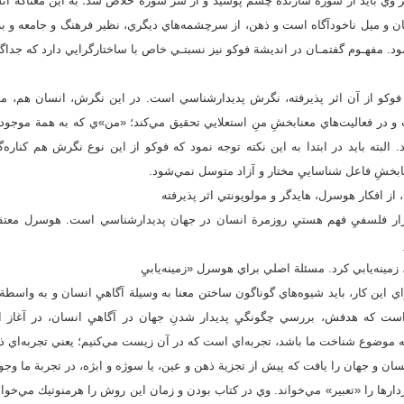
وي بايد از سوژة سازنده چشم پوشيد و از شر سوژه خلاص شد؛ به اين معناكه انسا
ان و ميل ناخودآگاه است و ذهن، از سرچشمه‌هاي ديگري، نظير فرهنگ و جامعه و به‌و
. مفهـوم گفتمـان در انديشة فوكو نيز نسبتـي خاص با ساختارگرايي دارد كه جداگان
 فوكو از آن اثر پذيرفته، نگرش پديدارشناسي است. در اين نگرش، انسان هم، م
 در فعاليت‌هاي معنابخشِ ‌منِ ‌استعلايي تحقيق مي‌كند؛ «‌من»‌ي كه به همة موجو
. البته بايد در ابتدا به اين نكته توجه نمود كه فوكو از اين نوع نگرش هم كناره
ابخشِ فاعل شناساييِ مختار و آزاد متوسل نمي‌شود.
ز افكار هوسرل، هايدگر ‌و مولوپونتي اثر پذيرفته
ار فلسفيِ فهم هستيِ روزمرة انسان در جهان پديدارشناسي است. هوسرل معتقد 
 زمينه‌يابي كرد. مسئلة اصلي براي هوسرل «زمينه‌يابيِ
 اين كار، ‌بايد شيوه‌هاي گوناگون ساختن معنا به وسيلة آگاهيِ انسان و به واسطة
است كه هدفش، بررسي چگونگيِ پديدار شدنِ جهان در آگاهيِ انسان، در آغاز 
ه موضوع شناخت ما باشد، تجربه‌اي است كه در آن زيست مي‌كنيم؛ يعني تجربه‌اي 
سان و جهان را يافت كه پيش از تجزية ذهن و عين، يا سوژه و ابژه، در تجربة ما و
دارها را «‌تعبير» ‌مي‌خواند. وي در كتاب ‌بودن و زمان اين روش را هرمنوتيك مي‌خو