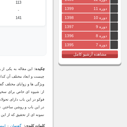
113
دوره 11
1399
-
دوره 10
1398
141
دوره 9
1397
دوره 8
1396
دوره 7
1395
مشاهده آرشیو کامل
چکیده:
این مقاله به یکی از
چیست و ابعاد مختلف آن کدام
ویژگی ها و زوایای مختلف گف
از: شیوه ای خاص برای سخن گ
فوکو در این باب دارای تحول
در این باب و روشن ساختن عن
نمونه ای از تحقیق که از ای
کلمات کلیدی:
گفتمان
اپیس