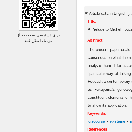
Title:
A Prelude to Michel Fouca
برای دسترسی به صفحه از
Abstract:
موبایل اسکن کنید
The present paper deals w
consensus on what the nat
analyze them differ accor
"particular way of talkin
Foucault a contemporary 
as Fukuyama's genealog
constituent elements of h
to show its application.
Keywords:
discourse
episteme
p
References: