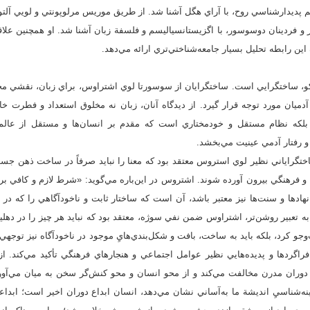
پديدارشناسي روح، با آراي هگل آشنا شد. از طريق موريس مرلوپونتي و لويي آلت
ر و فردينان دوسوسور، با اگزيستانسياليسم و فلسفة زبان آشنا شد. او همچنين علاق
ة اين رابطه تحليل بسيار جامعه‌شناختي‌تري ارائه مي‌دهد.
وكو، ساختگرايي است. ساختگرايان از سوسورتا لوي اشتراوس، براي زبان، نقشي محور
 آدميان مورد توجه قرار گيرد. از ديدگاه آنان، زبان نه مخلوق استعداد و فطرت 
 بلكه نظام مستقل و خودمختاري است كه مقدم بر انسان‌ها و مستقل از عال
و رفتار آدمي عينيت مي‌بخشد.
تگراياني نظير لوي استروس معتقد بود كه معنا را نبايد صرفاً در ساخت ذهن جست‌و
و فرهنگي بيرون آورده شوند. اشتروس در اين‌باره مي‌گويد: «شرط لازم و كافي برا
 نهادها و سنت‌ها نيز معتبر باشد، آن است كه ساختار ثابت و ناخودآگاهي را كه د
 تعبير روشن‌تر، اشتراوس ضمن نفي سوژه، معتقد بود كه نبايد هر چيز را در دهليزه
و كرد، بلكه بايد به ساخت، بافت و شكل‌بندي‌هايِ موجود در ناخودآگاه نيز توجهي 
فراگردها و پديده‌هايي نظير عوامل اجتماعي و هنجارهاي فرهنگي تأكيد مي‌كند. از 
يِ دوران مدرن مخالفت مي‌كند و از محو انسان و محو كنش‌گر سخن به ميان مي‌آور
رينه‌شناسيِ انديشة ما به‌آساني نشان مي‌دهد، انسان ابداع دوران اخير است؛ ابداع