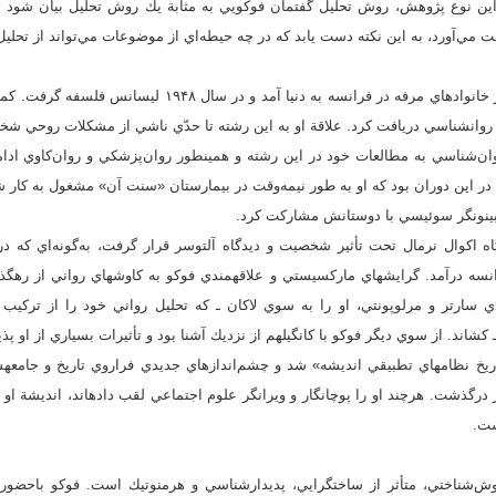
 اين نوع پژوهش، روش تحليل گفتمان فوكويي به مثابة يك روش تحليل بيان شود
 مي‌آورد، به اين نكته دست يابد كه در چه حيطه‌اي از موضوعات مي‌تواند از تحليل
ميشل فوكو در سال ۱۹۲۶ در خانواده‏اي مرفه در فرانسه به دنيا آمد
ر اين دوران بود كه او به طور نيمه‌وقت در بيمارستان «سنت آن» مشغول به كار 
بينونگر سوئيسي با دوستانش مشاركت كرد.
درآمد. گرايش‏هاي ماركسيستي و علاقه‏مندي فوكو به كاوش‏هاي رواني از رهگذر ب
ارتر و مرلوپونتي، او را به سوي لاكان ـ كه تحليل رواني خود را از تركيب
شاند. از سوي ديگر فوكو با كانگيلهم از نزديك آشنا بود و تأثيرات بسياري از او پذ
 ۱۹۶۴ استاد «تاريخ نظام‏هاي تطبيقي انديشه» شد و چشم‌اندازهاي جديدي فراروي تاريخ و ج
اري ايدز درگذشت. هرچند او را پوچ‏انگار و ويرانگر علوم اجتماعي لقب داده‏اند، انديشة ا
شت.
وش‌شناختي، متأثر از ساختگرايي، پديدارشناسي و هرمنوتيك است. فوكو باحضور 