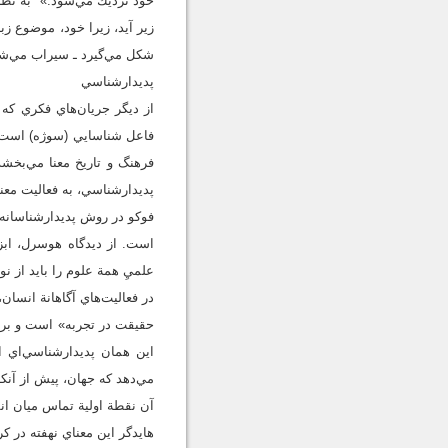
خود نزديك مي‌شود.» به نظر 
زير آيد، زيرا خود، موضوع زب
شكل مي‌گيرد ـ سيراب مي‌شود
پديدارشناسي
از ديگر جريان‌هاي فكري كه
فاعل شناسايي (سوژه) ‌است و
فرهنگ و تاريخ معنا مي‌بخشد
پديدارشناسي، به فعاليت معن
فوكو در روش پديدارشناسانه، ا
است. از ديدگاه هوسرل، ابز
علميِ همة علوم را بايد از نو
در فعاليت‌هاي آگاهانة انسان،
حقيقت در تجربه» ‌است و براي
اين همان پديدارشناسي‌اي 
مي‌دهد كه جهان، پيش از آنك
آن نقطة اولية تماس ميان ان
هايدگر اين معناي نهفته در كر