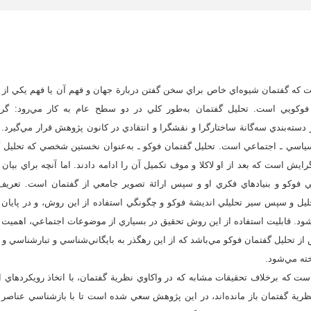
ت كه گفتمان شيوه‌اي خاص براي سخن گفتن دربارة جهان و فهم آن يا فهم يكي از 
وكويي است. تحليل گفتمان به‌طور كلي در دو سطح عام به كار مي‌رود: گرا
سته‌بندي سه‌گانة ساختارگرا و نقشگرا و انتقادي در كانون پژوهش قرار مي‌گيرد
سياسي ـ اجتماعي است. تحليل گفتمان فوكو ـ به‌عنوان نخستين شخصي كه تحليل گ
رايش است كه بعد از او لاكلا و موف تكميل آن را ادامه دادند. اما آنچه براي بيان
لي فوكو و بنيادهاي فكري او و سپس ارائة تصوير جامعي از گفتمان است. تعريف گ
ليل و سپس سير تحليلي انديشة فوكو و چگونگي استفاده از اين روش، و در پايا
د. قابليت استفاده از اين روش تحقيق در بسياري از موضوعات اجتماعي، اهميت پرد
ز تحليل گفتمان فوكو مي‌باشد كه از اين رهگذر به بايگاني‌شناسي و تبارشناسي و
خته مي‌شود.
ست كه برخلاف تحقيقات مشابه كه در واكاوي نظرية گفتمان، با اتخاذ رويكردهاي ا
ظرية گفتمان باز مانده‌اند، در اين پژوهش سعي شده است تا با بازشناسي عناصر 