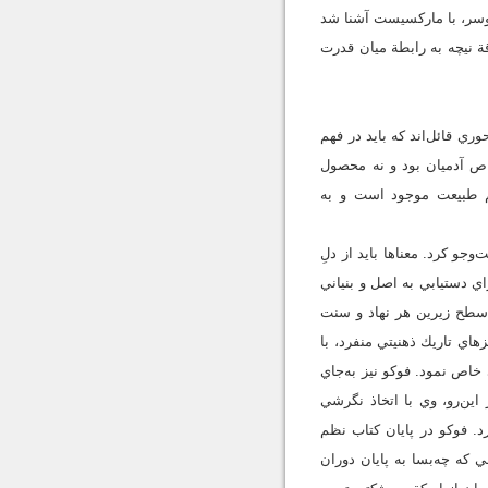
وسر، با ماركسيست آشنا شد
ة نيچه به رابطة ميان قدرت
ي قائل‌اند كه بايد در فهم
خاص آدميان بود و نه محصول
م طبيعت موجود است و به
جو كرد. معناها بايد از دلِ
ي دستيابي به اصل و بنياني
ر سطح زيرين هر نهاد و سنت
اي تاريك ذهنيتي منفرد، با
خاص نمود. فوكو نيز به‌جاي
اين‌رو، وي با اتخاذ نگرشي
د. فوكو در پايان كتاب نظم
ي كه چه‌بسا به پايان دوران