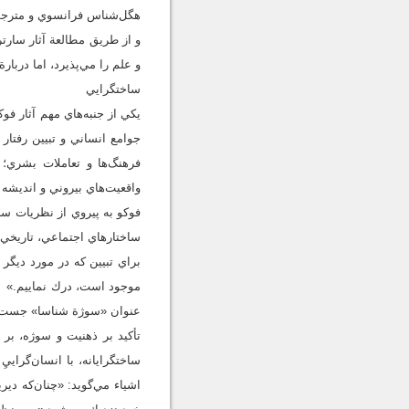
هگل‌شناس فرانسوي و مترجم 
و از طريق مطالعة آثار سارت
و علم را مي‌پذيرد، اما دربار
ساختگرايي
يكي از جنبه‌هاي مهم آثار ف
جوامع انساني و تبيين رفتار
فرهنگ‌ها و تعاملات بشري؛
واقعيت‌هاي بيروني و انديشه 
فوكو به پيروي از نظريات ساخ
ساختارهاي اجتماعي، تاريخي 
براي تبيين كه در مورد ديگر
موجود است، درك نماييم.» به
عنوان «‌سوژة شناسا» جست‌وج
تأكيد بر ذهنيت و سوژه، بر 
ساختگرايانه، با انسان‌گراي
اشياء‌ مي‌گويد: «چنان‌كه دي