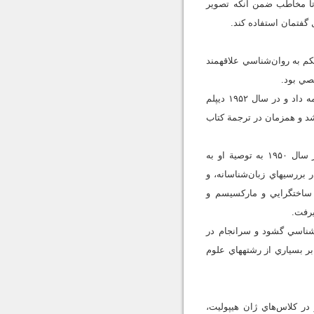
 تا مخاطب ضمن آنكه تصوير
 گفتمان استفاده كند.
 و در سال ۱۹۴۸ ليسانس فلسفه گرفت. كم‏كم به روان‌شناسي علاقه‏مند
فوكو پس از اخذ ليسانس روان‌شناسي به مطالعات خود در اين رشته و همين‏طور روان‌پزشكي و روان‌كاوي ادامه داد و در سال ۱۹۵۲ ديپلم
شد و همزمان در ترجمة كتاب
وي از بدو ورودش به دانشگاه اكوال نرمال تحت تأثير شخصيت و ديدگاه آلتوسر قرار گرفت، به‌گونه‌اي كه در سال ۱۹۵۰ به توصية او به
ررسي‏هاي زبان‌شناسانه، و
 ساختگرايي و ماركسيسم و
يرفت.
امعه‏شناسي گشود و سرانجام در
و بر بسياري از رشته‏هاي علوم
در كلاس‌هاي ژان هيپوليت،