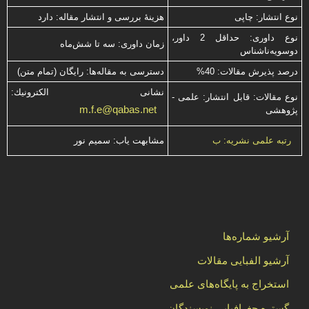
نوع انتشار: چاپی
هزینۀ بررسی و انتشار مقاله: دارد
نوع داوری: حداقل 2 داور،
زمان داوری: سه تا شش‌ماه
دوسویه‌ناشناس
درصد پذیرش مقالات: 40%
دسترسی به مقاله‌ها: رایگان (تمام متن)
نشانی الكترونیك:
نوع مقالات: قابل انتشار: علمی -
m.f.e@qabas.net
پژوهشی
مشابهت ياب: سميم نور
رتبه علمی نشریه: ب
آرشیو شماره‌ها
آرشیو الفبایی مقالات
استخراج به پایگاه‌های علمی
گستره جغرافیایی نویسندگان