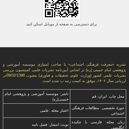
برای دسترسی به صفحه از موبایل اسکن کنید
نشریه «معرفت فرهنگی اجتماعی» با صاحب امتیازی موسسه آموزشی و
پژوهشی امام خمینی (ره) بر اساس آیین‌نامه نشریات علمی كمیسیون بررسى
نشریات علمى كشور (وزارت علوم، تحقیقات و فناورى) مصوب 09/02/1398در
ارزیابی سال ۱۴۰۲، موفق به کسب رتبه ب شده است.
ناشر: موسسه آموزشی و پژوهشی امام
محل چاپ: ایران، قم
خمینی(ره)
حوزۀ تخصصی: مطالعات فرهنگی
اعتبار مجله :علمی
اجتماعی
زبان مجله: فارسی با چكیده
نوبت انتشار: فصل نامه
انگلیسی