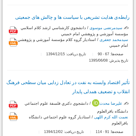
رابطه‌ی هدایت تشریعی با سیاست ها و چالش های جمعیتی
✍️
سیدمرتضی موسوی
/ دانشجوي كارشناسي ارشد كلام اسلامي
مؤسسة آموزشي و پژوهشي امام خميني
سیدمحمد جعفری
/ استاديار گروه كلام مؤسسة آموزشي و پژوهشي
امام خميني
صفحه‌ها:
67
90
تاریخ دریافت: 1394/12/15
-
تاریخ پذیرش: 1395/06/08
تأثیر اقتصاد وابسته به نفت در تعادل زدایی میان سطحی فرهنگ
انقلاب و تضعیف همدلی پایدار
✍️
علیرضا محدث
/ دانشجوي دکتري فلسفة علوم اجتماعي
دانشگاه باقرالعلوم
نعمت الله کرم اللهی
/ استاديار گروه علوم اجتماعي دانشگاه
باقرالعلوم
صفحه‌ها:
91
114
تاریخ دریافت: 1394/12/02
-