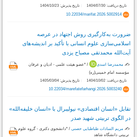
تاریخ دریافت: 1404/07/30
تاریخ پذیرش: 1404/10/23
10.22034/marifat.2026.5002914
doi
ضرورت به‌کارگیری روش اجتهاد در عرصه
اسلامی‌سازی علوم انسانی با تأکید بر اندیشه‌های
آیت‌الله محمدتقی مصباح یزدی
✍️
محمدرضا اسدی
/ *عضو هیئت علمی - ادیان و عرفان
مؤسسه امام خمینی(ره)
تاریخ دریافت: 1404/10/02
تاریخ پذیرش: 1405/03/04
10.22034/marefatefarhangi.2026.5003240
doi
تقابل «انسان اقتصادی» نیولیبرال با «انسان خلیفه‌الله»
در الگوی تربیتی شهید صدر
✍️
مریم السادات طباطبایی حصنی
/ *دانشجوی دکتری - گروه علوم
تربیتی دانشگاه شاهد