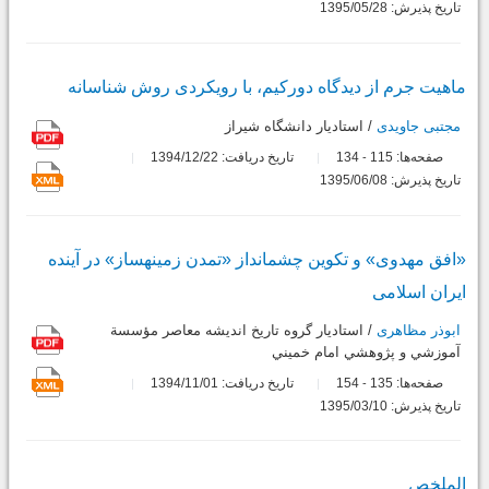
تاریخ پذیرش: 1395/05/28
ماهیت جرم از دیدگاه دورکیم، با رویکردی روش شناسانه
مجتبی جاویدی
/ استاديار دانشگاه شيراز
صفحه‌ها:
115
134
تاریخ دریافت: 1394/12/22
-
تاریخ پذیرش: 1395/06/08
«افق مهدوی» و تکوین چشم‫انداز «تمدن زمینه‫ساز» در آینده
ایران اسلامی
ابوذر مظاهری
/ استاديار گروه تاريخ انديشه معاصر مؤسسة
آموزشي و پژوهشي امام خميني
صفحه‌ها:
135
154
تاریخ دریافت: 1394/11/01
-
تاریخ پذیرش: 1395/03/10
الملخص