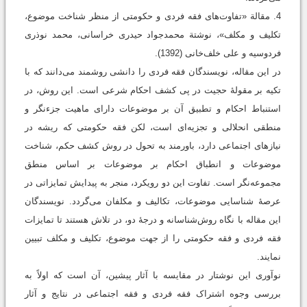
4. مقالة «تفاوت‌های فقه فردی و حکومتی از منظر شناخت موضوع،
تکلیف و مکلف»، نوشتة محمدجواد حیدری خراسانی، محمد نوذری
فردوسیه و علی خلف‌خانی (1392).
در این مقاله، نویسندگان فقه فردی را دانشی روشمند می‌دانند که با
تکیه بر مقولۀ حجیت در پی کشف احکام شرعی است. این روش، در
استنباط احکام و تطبیق آن بر موضوعات دارای ماهیت جزءنگر و
منطقی انحلالی و تجزیه‌ای است، لکن فقه حکومتی که ریشه در
نیازهای اجتماعی دارد، باورمند به تحول در روش کشف حکم، شناخت
موضوعات و انطباق احکام بر موضوعات بر اساس منطق
مجموعه‌نگر است. تفاوت این دو رویکرد، منجر به پیدایش تمایزاتی‌ در
عرصۀ شناسایی موضوعات، تکالیف و مکلفان می‌گردد. نویسندگان
این مقاله با نگاه روش‌شناسانه و درجۀ دو، در تلاش هستند تا تمایزات
فقه فردی و فقه حکومتی را از جهت موضوع، تکلیف و مکلف تبیین
نمایند.
نوآوری این نوشتار در مقایسه با آثار پیشین، آن است که اولاً به
بررسی وجوه اشتراک فقه فردی و فقه اجتماعی در نتایج و آثار