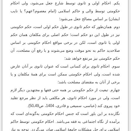
یکم. احکام اولی و ثانوی توسط شارع جعل می‌شود، ولی احکام
حکومتی توسط والی و حاکم اسلامی (امام معصوم؟عهم؟ یا نایب
ایشان) بر اساس مصالح جعل می‌شود؛
دوم. همان‌طور که حکم ثانوی در طول حکم اولی است، حکم حکومتی
نیز در طول این دو حکم است؛ حکم اصلی برای مکلفان همان حکم
اولی یا ثانوی است، لکن در برخی مواقع احکام حکومتی بر اساس
صلاحدید حاکم به نحو موقت وضع می‌شوند و با رفع آن مصلحت، آن
حکم حکومتی نیز مرتفع خواهد شد؛
سوم. احکام ثانوی برای کسانی است که عنوان ثانوی بر آنان عارض
شده است، ولی احکام حکومتی ممکن است برای همۀ مکلفان و یا
برخی از آنان به مقتضای مصلحت باشد؛
چهارم. تبعیت از حکم حکومتی بر همه حتی فقها و مجتهدین دیگر لازم
است، ولی در مورد احکام ثانوی، هر مکلفی باید از نظر مرجع تقلید
خود پیروی کند (عباسی، سمیعی و قادری، 1404، ص49ـ50).
نگارنده بر این باور است که جنس احکام حکومتی به‌گونه‌ای است که
برآمده از نگاه اجتماعی به فقه می‌باشد. احکام حکومتی توسط حاکم
اسلامی برای حل مشکلات جامعۀ اسلامی صادر می‌گردد. توجه به نیاز