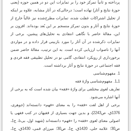
پرداخته و ثانیاً تمرکز خود را بر تمایزات این دو در همین حوزه (یعنی
حوزۀ نتایج و آثار) نهاده است؛ درحالی‌که در آثار مشابه، علاوه بر اینکه
از تحلیل اشتراکات غفلت شده، تمایزات مطرح‌شده نیز غالباً خارج از
حوزۀ نتایج و آثار و بدون تمرکز منسجم بر این بُعد بوده‌اند. افزون بر
این، مقالۀ حاضر با نگاهی انتقادی به تحلیل‌های پیشین، برخی از
تمایزات ذکرشده در آن آثار را مورد بازبینی قرار داده و در مواردی
آنها را ناصواب ارزیابی کرده است. به این ترتیب، مقالۀ حاضر ضمن
برخورداری از رویکرد انتقادی، گامی نو در تحلیل تطبیقی فقه فردی و
فقه اجتماعی در حوزۀ نتایج و آثار برداشته است.
1. مفهوم‌شناسی
1ـ1. مفهوم‌شناسی واژۀ فقه
تعاریف لغوی مختلفی برای واژۀ «فقه» بیان شده است که به برخی از
آنها اشاره می‌شود.
برخی از اهل لغت «فقه» را به معنای «فهم» دانسته‌اند (جوهری،
1376ق، ص2243)، و بدین جهت بسیاری از فقیهان در کتب فقهی یا
اصولی معنای لغوی «فقه» را «فهم» دانسته‌اند (شهید اول، بی‌تا، ج1،
ص30؛ علامه حلی، 1420ق، ج1، ص30؛ میرزای قمی، 1430ق، ج1،