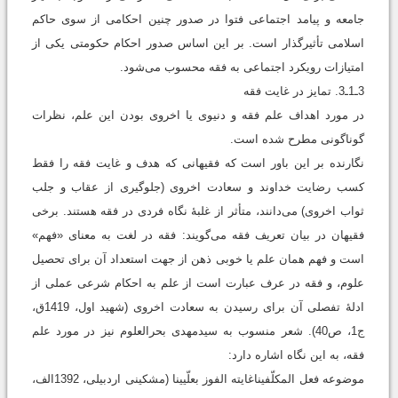
جامعه و پیامد اجتماعی فتوا در صدور چنین احکامی از سوی حاکم
اسلامی تأثیرگذار است. بر این اساس صدور احکام حکومتی یکی از
امتیازات رویکرد اجتماعی به فقه محسوب می‌شود.
3ـ1ـ3. تمایز در غایت فقه
در مورد اهداف علم فقه و دنیوی یا اخروی بودن این علم، نظرات
گوناگونی مطرح شده است.
نگارنده بر این باور است که فقیهانی که هدف و غایت فقه را فقط
کسب رضایت خداوند و سعادت اخروی (جلوگیری از عقاب و جلب
ثواب اخروی) می‌دانند، متأثر از غلبۀ نگاه فردی در فقه هستند. برخی
فقیهان در بیان تعریف فقه می‌گویند: فقه در لغت به معنای «فهم»
است و فهم همان علم یا خوبی ذهن از جهت استعداد آن برای تحصیل
علوم، و فقه در عرف عبارت است از علم به احکام شرعی عملی از
ادلۀ تفصلی آن برای رسیدن به سعادت اخروی (شهید اول، 1419ق،
ج1، ص40). شعر منسوب به سیدمهدی بحرالعلوم نیز در مورد علم
فقه، به این نگاه اشاره دارد:
موضوعه فعل المکلّفیناغایته الفوز بعلّیینا (مشکینی اردبیلی، 1392الف،