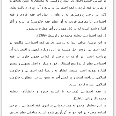
بر اساس جست‌وجوی نگارنده، پژوهشی که مستقلاً به تبیین تشابهات
و تمایزات فقه فردی و فقه اجتماعی در نتایج و آثار بپردازد یافت نشد،
لکن در برخی پژوهش‌ها به پاره‌ای از تمایزات فقه فردی و فقه
اجتماعی (یا مفاهیم قریب به آن نظیر فقه حکومتی) در نتایج و آثار
اشاره شده است که در ذیل مهم‌ترین آنها مطرح می‌شود.
1. فقه اجتماعی، نوشتة محمدجواد ارسطا (1399).
در این نوشتار مؤلف ابتدا به بررسی تعریف فقه اجتماعی، مکلفین در
فقه اجتماعی، روش حل مسئله در این رویکرد فقهی و اقتضائات آن
پرداخته است؛ در ادامه به برخی از قواعد فقهی جاری در فقه
اجتماعی نظیر قاعدۀ منع استئثار، رفق و مدارا و اصل تسهیل و تیسیر
اشاره نموده است؛ سپس ایشان به رابطۀ فقه اجتماعی و حکومت
اسلامی پرداخته است و در فصل آخر به تبیین ساختار مطلوب حکومت
اسلامی اشاره کرده است.
2. فقه اجتماعی (مصاحبه با اساتید حوزه و دانشگاه)، نوشتة
محمدباقر ربانی (1393).
در این نوشتار، مجموعه مصاحبه‌هایی پیرامون فقه اجتماعی با برخی
اساتید مطرح در این حوزه، گردآوری شده است. مباحثی نظیر تعریف