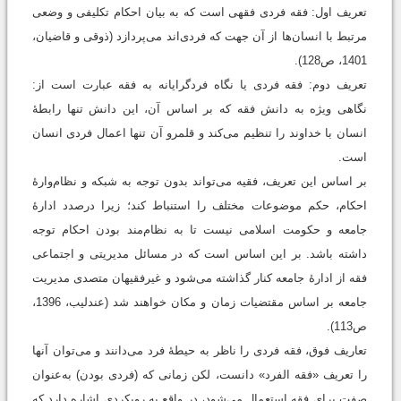
تعریف اول: فقه فردی فقهی است که به بیان احکام تکلیفی و وضعی
مرتبط با انسان‌ها از آن ‌جهت که فردی‌اند می‌پردازد (ذوقی و قاضیان،
1401، ص128).
تعریف دوم: فقه فردی یا نگاه فردگرایانه به فقه عبارت است از:
نگاهی ویژه به دانش فقه که بر اساس آن، این دانش تنها رابطۀ
انسان با خداوند را تنظیم می‌کند و قلمرو آن تنها اعمال فردی انسان
است.
بر اساس این تعریف، فقیه می‌تواند بدون توجه به شبکه و نظام‌وارۀ
احکام، حکم موضوعات مختلف را استنباط کند؛ زیرا درصدد ادارۀ
جامعه و حکومت اسلامی نیست تا به نظام‌مند بودن احکام توجه
داشته باشد. بر این اساس است که در مسائل مدیریتی و اجتماعی
فقه از ادارۀ جامعه کنار گذاشته می‌شود و غیرفقیهان متصدی مدیریت
جامعه بر اساس مقتضیات زمان و مکان خواهند شد (عندلیب، 1396،
ص113).
تعاریف فوق، فقه فردی را ناظر به حیطۀ فرد می‌دانند و می‌توان آنها
را تعریف «فقه الفرد» دانست، لکن زمانی‌ که (فردی بودن) به‌عنوان
صفت برای فقه استعمال می‌شود، در واقع به رویکردی اشاره دارد که