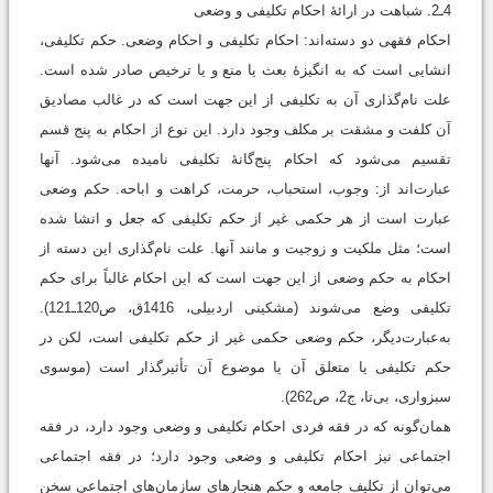
4ـ2. شباهت در ارائۀ احکام تکلیفی و وضعی
احکام فقهی دو دسته‌اند: احکام تکلیفی و احکام وضعی. حکم تکلیفی،
انشایی است که به انگیزۀ بعث یا منع و یا ترخیص صادر شده است.
علت نام‌گذاری آن به تکلیفی از این جهت است که در غالب مصادیق
آن کلفت و مشقت بر مکلف وجود دارد. این نوع از احکام به پنج قسم
تقسیم می‌شود که احکام پنج‌گانۀ تکلیفی نامیده می‌شود. آنها
عبارت‌اند از: وجوب، استحباب، حرمت، کراهت و اباحه. حکم وضعی
عبارت است از هر حکمی غیر از حکم تکلیفی که جعل و انشا شده
است؛ مثل ملکیت و زوجیت و مانند آنها. علت نام‌گذاری این دسته از
احکام به حکم وضعی از این جهت است که این احکام غالباً برای حکم
تکلیفی وضع می‌شوند (مشکینی اردبیلی، 1416ق، ص120ـ121).
به‌عبارت‌دیگر، حکم وضعی حکمی غیر از حکم تکلیفی است، لکن در
حکم تکلیفی یا متعلق آن یا موضوع آن تأثیرگذار است (موسوی
سبزواری، بی‌تا، ج2، ص262).
همان‌گونه که در فقه فردی احکام تکلیفی و وضعی وجود دارد، در فقه
اجتماعی نیز احکام تکلیفی و وضعی وجود دارد؛ در فقه اجتماعی
می‌توان از تکلیف جامعه و حکم هنجارهای سازمان‌های اجتماعی سخن