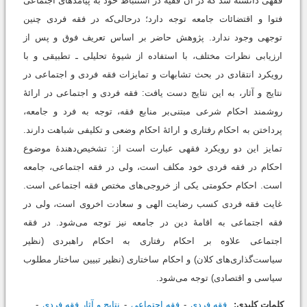
فقهی دانسته شد که در آن فقیه در استنباط خود به پیامدهای اجتماعی
فتوا و اقتضائات جامعه توجه دارد؛ درحالی‌که در فقه‌ فردی چنین
توجهی وجود ندارد. پژوهش حاضر بر اساس تعریف فوق و پس از
ارزیابی نظرات مختلف، با استفاده از شیوۀ تحلیلی ـ تطبیقی و با
رویکرد انتقادی در بحث تشابهات و تمایزات فقه فردی و اجتماعی در
نتایج و آثار، به این نتایج دست یافت: فقه ‌فردی و اجتماعی در ارائۀ
روشمند احکام شرعی مبتنی‌بر منابع فقه، توجه به فرد و جامعه،
پرداختن به احکام رفتاری و ارائۀ احکام وضعی و تکلیفی شباهت دارند.
تمایز این دو رویکرد فقهی عبارت است از: تشخیص‌دهندۀ موضوع
احکام در فقه ‌فردی خود مکلف است، ولی در فقه ‌اجتماعی، جامعه
است. احکام حکومتی یکی از خروجی‌های مختص فقه ‌اجتماعی است.
غایت فقه‌ فردی کسب رضایت الهی و سعادت اخروی است، ولی در
فقه‌ اجتماعی به اقامۀ دین در جامعه نیز توجه می‌شود. در فقه
‌اجتماعی علاوه بر احکام رفتاری به احکام راهبردی (نظیر
سیاست‌گذاری‌های کلان) و احکام ساختاری (نظیر تبیین ساختار مطلوب
سیاسی و اقتصادی) توجه می‌شود.
کلمات کلیدی:
فقه ‌فردی
فقه‌ اجتماعی
نتایج و آثار فقه ‌فردی