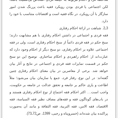
لکن اجتماعی یا فردی بودن رویکرد فقیه باعث پررنگ شدن امور
سازگار با آن رویکرد، در نگاه فقیه است و اقتضائات متناسب با خود را
دارد.
3ـ2. شباهت در ارائۀ احکام رفتاری
فقه فردی و اجتماعی در داشتن احکام رفتاری با هم مشابهت دارند؛
سنخ حکم در فقه فردی دائماً از سنخ احکام رفتاری است، ولی در فقه
اجتماعی علاوه بر احکام رفتاری، دو سنخ دیگر از احکام وجود دارد که
عبارت‌اند از: احکام راهبردی و احکام ساختاری. توضیح این دو سنخ
حکم در قسمت تمایزات فقه فردی و اجتماعی در نتایج و آثار بیان
خواهد شد. برخی از معاصرین در بیان معنای احکام رفتاری چنین
گفته‌اند: در این نوع، رفتار فرد، جمع یا سازمان بیان می‌شود؛ مثلاً
اطاعت و یاری حاکم بر جامعه و تحقق عدالت در جامعه بر حکومت،
واجب است.... اکثر احکام فقه اجتماع از نوع احکام رفتاری هستند و
در باب‌های گوناگون فقه و فقه‌های مضاف نظیر فقه السیاسة، فقه
الاقتصاد، فقه الامن، فقه التربیة، فقه الثقافة و مانند آن به‌صورت
پراکنده بیان شده‌اند (خسروپناه و رجبی، 1399، ص72ـ73).