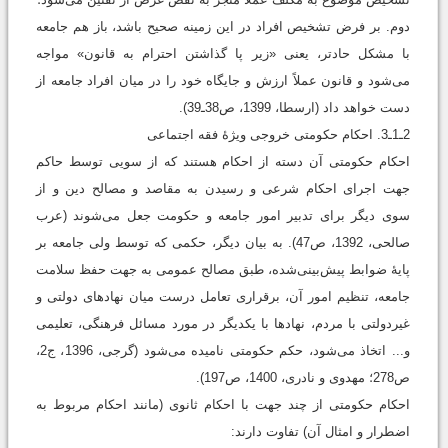
دوم. بر فرض تشخیص افراد در این زمینه صحیح باشد، باز هم جامعه
با مشکل حادتر، یعنی «زیر پا گذاشتن احترام به قانون» مواجه
می‌شود و قانون عملاً ارزش و جایگاه خود را در میان افراد جامعه از
دست خواهد داد (ارسطا، 1399، ص38ـ39).
2ـ1ـ3. احکام حکومتی خروجی ویژۀ فقه اجتماعی
احکام حکومتی آن دسته از احکام هستند که از سویی توسط حاکم
جهت اجرای احکام شرعی و رسیدن به مقاصد و مصالح دین و از
سوی دیگر برای تدبیر امور جامعه و حکومت جعل می‌شوند (عرب
‌صالحی، 1392، ص47). به بیان دیگر، حکمی که توسط ولی جامعه بر
پایۀ ضوابط پیش‌بینی‌شده، طبق مصالح عمومی به جهت حفظ سلامت
جامعه، تنظیم امور آن، برقراری تعامل درست میان نهادهای دولتی و
غیردولتی با مردم، نهادها با یکدیگر در مورد مسائل فرهنگی، تعلیمی
و... اتخاذ می‌شود، حکم حکومتی نامیده می‌شود (گرجی، 1396، ج2،
ص278؛ مهدوی و نادری، 1400، ص197).
احکام حکومتی از چند جهت با احکام ثانوی (مانند احکام مربوط به
اضطرار و امثال آن) تفاوت دارند: