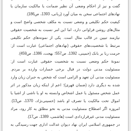
گفت و نیز از احکام وضعی آن نظیر ضمانت یا مالکیت سازمان یا
نهادهای اجتماعی سخن به میان آورد (ربانی، 1393، ص186).
کیفیت حکم تکلیفی و وضعی نسبت به مکلف شخصی واضح است و
مثال‌های روشن فراوانی دارد، اما این امر نسبت به شخصیت حقوقی
نیازمند تبیین در قالب مثال است. یکی از نمونه‌های حکم تکلیفی
مرتبط با شخصیت‌های حقوقی (نهادهای اجتماعی) عبارت است از:
حرمت ربا بر بانک (خمینی، 1392، ص557؛ بهجت، 1386، ص459).
نمونۀ حکم وضعی نسبت به شخصیت حقوقی عبارت است از:
مسئولیت مدنی دولت در قبال برخی خسارات وارده بر مردم.
مسئولیت مدنی آن تعهد و الزامی است که شخص به جبران زیان وارد
شده به دیگری دارد (ضمان قهری)؛ اعم از اینکه زیان مذکور در اثر
عمل شخص مسئول یا عمل اشخاص وابسته به او یا ناشی از اشیا یا
اموال تحت مالکیت یا تصرف او باشد (حسینی‌نژاد، 1370، ص13).
امروزه اگر اصطلاح مسئولیت مدنی به نحو مطلق به کار رود، مراد
مسئولیت مدنی غیرقراردادی است (هاشمی، 1389، ص17).
در جمهوری اسلامی ایران نهاد دیوان عدالت اداری جهت رسیدگی به