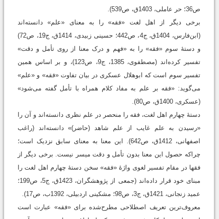
ص36؛ حر عاملی، 1403ق، ص539).
برخی دیگر از اهل لغت «فقه» را به معنای «علم» دانسته‌اند
(ابن‌فارس، 1404ق، ج4، ص442؛ حسینی زبیدی، 1414ق، ج19، ص72)
و دستۀ سوم «فقه» را به «فهم و درک معنا از روی تأمل و دقت»
تفسیر کرده‌اند (مصطفوی، 1385، ج9، ص123)، و بر اساس همین
تفسیر سوم است که ابوهلال عسکری در بیان تفاوت «فقه» و «علم»
می‌گوید: «فقه بر علم به مفاد کلام همراه با تأمل گفته می‌شود»
(عسکری، 1400ق، ص80).
دستۀ چهارم اهل لغت، فقه را منحصر در علم نظری دانسته‌اند و آن را
«رسیدن به علم غایب از علم شاهد (حاضر)» دانسته‌اند (راغب
اصفهانی، 1412ق، ص642). این معنا به معنای سابق نزدیک است؛
چراکه حصول این معنا بدون تأمل و دقت میسر نیست. برخی دیگر از
فقها در مقام تفسیر لغوی واژۀ «فقه» سخن دستۀ چهارم اهل لغت را
مبنای خود قرار داده‌اند (جمعی از پژوهشگران، 1423ق، ج5، ص199؛
عمید زنجانی، 1421ق، ج3، ص98؛ مشکینی اردبیلی، 1392ب، ص17).
معروف‌ترین تعریف اصطلاحی مطرح‌شده برای «فقه» عبارت است