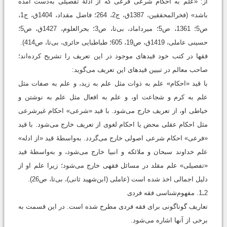
از: «علم به احکام شرعی فرعی که از ادلۀ تفصیلی به‌دست ‌آمده
باشد» (فخرالمحققین، 1387ق، ج2، 264؛ فاضل مقداد، 1404ق، ج1،
ص5؛ 1361، ص5؛ میرداماد، بی‌تا، ص3؛ بحرالعلوم، 1427ق، ص5؛
حسینی عاملی، 1419ق، ص19، 605؛ طباطبایی حائری، بی‌تا، ص414).
فقها در کتب خود قیدهای موجود در این تعریف را تشریح کرده‌اند؛
صاحب معالم در تبیین قیدهای این تعریف می‌گوید:
با قید «احکام» علم به ذوات مثل علم به زید، و علم به صفات مثل
علم به کرم و شجاعت او، و علم به افعال مثل علم به نوشتن و
خیاطی او، از تعریف خارج می‌شود. با قید «شرعی» احکام غیرشرعی
مثل احکام عقلی محض یا احکام لغوی از تعریف خارج می‌شود. با قید
«فرعی» احکام شرعی اصولی خارج می‌گردد. به‌واسطۀ قید «از ادله»
علم خداوند سبحان و ملائکه و انبیا خارج می‌شود، و به‌واسطۀ قید
«تفصیلی» علم مقلد در مسائل فقهی خارج می‌شود؛ زیرا علم او از
دلیل اجمالی اخذ شده است (‌عاملی (ابن‌شهید ثانی)، بی‌تا، ص26).
2ـ1. مفهوم‌شناسی فقه فردی
تعاریف گوناگونی برای فقه فردی مطرح شده است. در این قسمت به
برخی از آنها اشاره می‌شود.