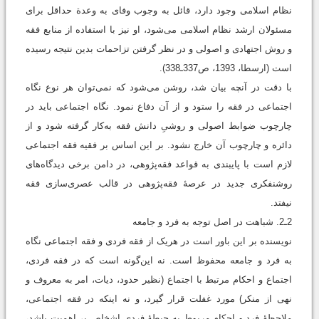
نظام اسلامی وجود دارد، قائل به وجوب وفای به وعدة حداقل برای
مسئولان ارشد نظام اسلامی می‌شود، او نیز با استفاده از منابع فقه
و روش اجتهادی و اصولی و در نظر گرفتن تزاحمات بدین نتیجه رسیده
است (ارسطا، 1393، ص337ـ338).
با دقت در آنچه بیان شد، روشن می‌شود که نمی‌توان هر نوع نگاه
اجتماعی در فقه را ستود و از آن دفاع نمود. نگاه اجتماعی باید در
چارچوب ضوابط اصولی و روشیِ دانش فقه به‌کار گرفته شود و از
دائره و چارچوب آن خارج نشود. بر این اساس بر فقیه فقه اجتماعی
لازم است با پایبندی به قواعد فقه‌پژوهی، در دامن برخی دیدگاه‌های
روشنفکری جدید در عرصۀ فقه‌پژوهی در قالب عصری‌سازی فقه
نیفتد.
2ـ2. شباهت در اصل توجه به فرد و جامعه
نویسنده بر این باور است در هریک از فقه فردی و فقه اجتماعی نگاه
به فرد و جامعه محفوظ است. نه این‌گونه است که در فقه فردی،
اجتماع و احکام مرتبط با اجتماع (نظیر حدود، دیات، امر به معروف و
نهی از منکر) مورد غفلت قرار گیرد، و نه اینکه در فقه اجتماعی،
ملاحظۀ فرد و احکام مربوط به حیطۀ فردی اشخاص بی‌اهمیت باشد،