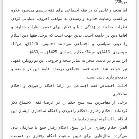
ص235)
اما هدف و غایتی که در فقه اجتماعی برای فقه ترسیم می‌شود علاوه
بر کسب رضایت خداوند و رسیدن به مواهب اخروی، عملیاتی کردن
نظرات خداوند در زندگی دنیا و تلاش برای تحقق نظرات خداوند و
اقامۀ دین در جامعه است. بدین جهت است که برخی فقها دین اسلام
را دینی سیاسی و اجتماعی می‌دانند (خمینی، 1426ق، ص12؛
بروجردی، 1416ق، ص74؛ مکارم شیرازی، 1425ق، ص450).
این تمایز در غایت، منجر به تمایز نتیجه و خروجی این دو رویکرد فقهی
نیز خواهد شد. فقیه فقه اجتماعی درصدد اقامۀ دین در جامعه و
جامعه‌پردازی دینی است.
4ـ1ـ3. اختصاص فقه اجتماعی در ارائۀ احکام راهبردی و احکام
ساختاری
برخی از معاصرین سه سنخ حکم را در عرصۀ فقه الاجتماع ذکر
کرده‌اند: احکام رفتاری، احکام راهبردی و احکام ساختاری. ایشان این
احکام را این‌گونه توضیح داده‌اند:
الف) احکام رفتاری: در این سنخ، احکام رفتار جمع یا سازمان بیان
می‌گردد. مثال‌هایی برای تبیین ماهیت احکام رفتاری در قسمت