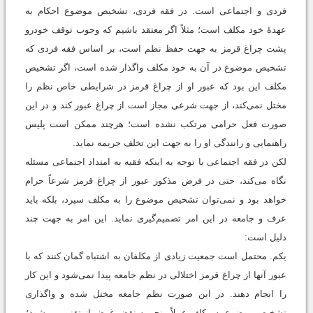
فردی و اجتماعی است. در فقه فردی، تشخیص موضوع احکام به
عهدۀ خود مکلف است؛ مثلاً اگر معتقد باشیم که وجوب توقف خودرو
پشت چراغ قرمز به جهت حفظ نظم است، بر اساس فقه فردی که
تشخیص موضوع در آن به خود مکلف واگذار شده است، اگر تشخیص
مکلف این بود که عبور او از چراغ قرمز در شرایطی خاص نظم را
مختل نمی‌کند، از جهت شرعی مجاز است از چراغ عبور کند و در این
صورت فعل حرامی مرتکب نشده است؛ هرچند ممکن است پلیس
راهنمایی و رانندگی او را به جهت این تخلف جریمه نماید.
لکن در فقه اجتماعی با توجه به اینکه فقیه به امتداد اجتماعی مسئله
نگاه می‌کند، حتی در فرض مذکور عبور از چراغ قرمز شرعاً حرام
خواهد بود و نمی‌توان تشخیص موضوع را به مکلف سپرد، بلکه باید
عرف و جامعه در این امر تصمیم‌گیری نماید. این امر به جهت چند
دلیل است:
یکم. محتمل است جمعیت زیادی از مکلفان به اشتباه گمان کنند که با
عبور آنها از چراغ قرمز اختلالی در نظم جامعه پیدا نمی‌شود و این کار
را انجام دهند. در این صورت نظم جامعه مختل شده و واگذاری
تشخیص موضوع به مکلف عملاً منجر به نقض غرض از تقنین می‌شود؛