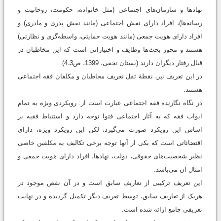
نهادها و سازمان‌های اجتماعی (مثل خانواده، حکومت، روحانیت و
رسانه‌ها)، افراد دارای نقش اجتماعی (مانند نقش پدری و مادری) و
افراد دارای هویت جمعی (مانند هویت حمایتی، واسطه‌گری و نظارتی)
هستند و محور بحث‌ها وظایف و اختیاراتی است که این مخاطبان در
قبال رفتار دیگران دارند (بستان نجفی، 1399، ص3ـ4).
در این تعریف نیز، نقطۀ ثقل تعریف مخاطبان و مکلفان فقه اجتماعی
هستند.
در نگاه نگارنده فقه اجتماعی عبارت است از: رویکردی ویژه به تمام
ابواب فقه که به آثار اجتماعی فتوا توجه دارد و استنباط فقیه بر
اساس این رویکرد صورت می‌گیرد، لکن این رویکرد ویژه‌، دارای
اقتضائاتی است که یکی از آنها توجه برخی تکالیف به مکلفین خاصی
نظیر شخصیت‌های حقوقی، دولت، نهادها، افراد دارای هویت جمعی و
امثال آن می‌‌باشد.
این تعریف ترکیبی از تعاریف سابق است و در آن نقص موجود در
هریک از تعاریف سابق، توسط تعریف دیگر تکمیل گردیده و در نهایت
تعریفی جامع ارائه شده است.