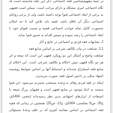
در تتمۀ مفهوم‌شناسی فقه اجتماعی، ذکر این نکته شایسته است که
نگاه اجتماعی امری مشکک و دارای مراتب است. ممکن است فقیهی
به برخی از ابعاد اجتماعی فتوا توجه داشته باشد، ولی از برخی زوایای
اجتماعی دیگر آن غافل باشد. فقیه باید تلاش کند تا حد امکان
به‌صورت کامل تمام جوانب اجتماعی قضیه و نسبت فتوای خود با
ابعاد اجتماعی را رصد نموده و سپس اقدام به صدور فتوا نماید.
2. تشابهات فقه فردی و اجتماعی در نتایج و آثار
1ـ2. شباهت در بیان تکالیف شرعی بر اساس منابع فقه
شباهت واضح و آشکار این دو رویکرد فقهی این است که نتیجه و اثر
هر دو نگاه فقهی تبیین احکام و تکالیف شرعی است. این احکام از
منابع فقه استخراج شده‌اند و استنباط آنها بر اساس ضوابط روشمند
اجتهاد متکی بر دانش اصول فقه، صورت می‌پذیرد.
اینکه در فقه فردی وفای به وعده مستحب شمرده می‌شود، این فتوا
مستند به ادلۀ موجود در منابع فقهی است و فقیهان بزرگ شیعه با
استفاده از ابزارهای اجتهادی بدین نظر رسیده‌اند (نجفی، 1404ق،
ج35، ص6؛ مجلسی، 1404ق، ج11، ص25). همچنین در زمانی که فقیه
فقه اجتماعی بر اساس مفاسد کثیری که در خلف وعدۀ مسئولان