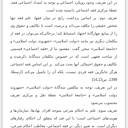
در این تعریف، وجود رویکرد اجتماعی و توجه به امتداد اجتماعی فقه،
نقطۀ مرکزی فقه اجتماعی دانسته شده است.
تعریف دوم: بر اساس برداشت رایج در میان فقها، علم فقه تنها
شخص حقیقی را مکلف می‌داند و درصدد است تا تکالیف و حقوق وی
را از منابع چهارگانۀ اجتهاد استنباط کند؛ درحالی‌که می‌توان در فقه از
مکلفان دیگری نیز مانند «دولت اسلامی»، «شهروند دولت اسلامی» و
«جامعۀ اسلامی» سخن گفت. مقصود ما از «فقه اجتماعی» قسمتی
از مباحث فقهی است که در خصوص مکلفان سه‌گانۀ ذکرشده و
تکالیف و حقوق احتمالی آنها بحث می‌کند. بر این اساس فقه اجتماعی
هرگز جایگزین فقه فردی نیست، بلکه آن را تکمیل می‌کند (ارسطا،
1399، ص13ـ14).
در این تعریف، توجه به مکلفین سه‌گانۀ «دولت اسلامی»، «شهروند
دولت اسلامی» و «جامعۀ اسلامی» نقطۀ ثقل و مرکزی تعریف
محسوب می‌شود.
تعریف سوم: علم به احکام شرعی متوجه افراد، نهادها، سازمان‌ها و
هویت‌های اجتماعی است؛ با این قید که متعلق آن احکام، رفتارهای
دیگران است. به تعبیر دیگر، در فقه اجتماعی، مخاطب احکام شرعی،