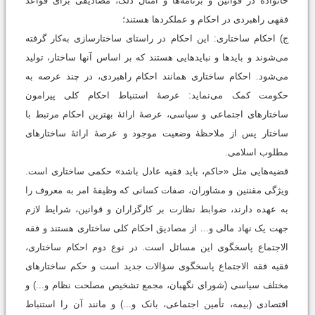
خانواده در قوانین و برنامه‌ها و امثال ‌ذلک، مصادیقی برای قواعد
فقهی راهبردی در احکام و عملکردها هستند؛
ج) احکام ساختاری: این احکام در راستای ساختارسازی به‌کار گرفته
می‌شوند و بایدها و نبایدهایی هستند که بر اساس آنها ساختار، تولید
می‌شود. احکام ساختاری همانند احکام راهبردی، در چند عرصه به
حکومت کمک می‌نماید: عرصۀ استنباط احکام کلی پیرامون
ساختارهای اجتماعی و سیاسی، عرصۀ ارائۀ بهترین احکام مرتبط با
ساختار پس از ملاحظۀ وضعیت موجود و عرصۀ ارائۀ ساختارهای
مطلوب اسلامی.
قضیه‌هایی مثل «حاکم، باید فقیه عادل باشد» حکمی ساختاری است.
ویژگی مقننین و مشاوران، صفات کسانی که وظیفۀ امر به معروف را
به عهده دارند، ضوابط نظارت بر کارگزاران و قوانین، شرایط لازم
جهت یک نهاد مالی و... از مصادیق احکام کلی ساختاری هستند و فقه
الاجتماع پاسخگوی این مسائل است. در نوع دوم احکام ساختاری،
فقیه فقه الاجتماع پاسخگوی سؤالات جدید است و حکم ساختارهای
مختلف سیاسی (شورای نگهبان، مجمع تشخیص مصلحت نظام و...) و
اقتصادی (بیمه، تأمین اجتماعی، بانک و...) و مانند آن را استنباط