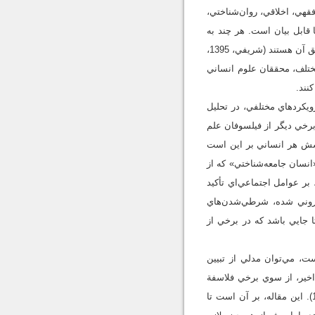
قهي، اخلاقي، روان‌شناختي،
 قابل بيان است. هر چند به
نظر مي‌رسد، تبيين يک نوع بيشتر نيست و آن عبارت است از: «تبيين علّي» و همة موارد فوق، به يک معنا مصاديق آن هستند (شريفي، 1395،
ي مختلف، محققان علوم انساني
نند.
رويکردهاي مختلفي، در تحليل
 برخي ديگر از فيلسوفان علم
 الگوي انسان اقتصادي، کوشش هر انساني بر اين است
«انسان جامعه‌شناختي» که از
بر عوامل اجتماعي‌اي تأکيد
 دروني شده، شرطي‌شدن‌هاي
ا جايي باشد که در برخي از
ت، مي‌توان مدلي از تبيين
 اخير، از سوي برخي فلاسفة
غرب مثل دونالد ديويدسن (1917-2003)، فيلسوف معاصر آمريکايي، مطرح شده است (ديويدسن، 2001، ص 12). اين مقاله، بر آن است تا