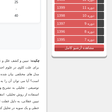
25
دوره 11
1399
-
دوره 10
1398
40
دوره 9
1397
دوره 8
1396
دوره 7
1395
مشاهده آرشیو کامل
چکیده:
تبیین و کشف علل و 
برای علت کاوی در علوم اجتم
مدل های مختلفی بیان شده 
است؟ آیا می توان آن را به 
توصیفی - تحلیلی به تشریح و
استفاده از روش تحلیلی- ان
تبیین عقلانی، به دلیل غفلت 
خطی و یک سویه در تحلیل کنش