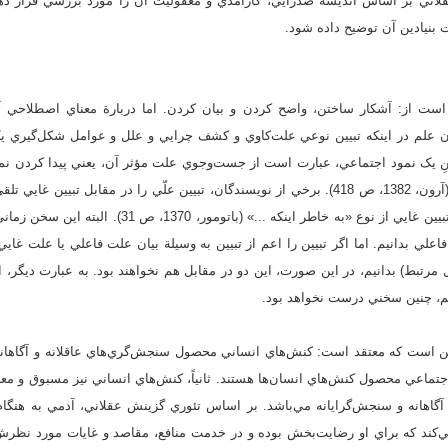
ي بر اساس انديشة‌ صدرايي، کارآمدي و معقوليت آن را مورد بررسي قرار دهد.
بنيادين آن توضيح داده شود.
است از: آشکار ساختن، واضح کردن و بيان کردن. اما دربارة معناي اصطلاحي آ
ن علم در اينکه تبيين نوعي علت‌کاوي و کشف چرايي و علل و عوامل شکل‌گيري
ينِ يک نمود اجتماعي، عبارت است از جست‌وجوي علت مؤثر آن، يعني پيدا کردن نمود
نمود مورد بحث مي‌انجامد» (آرون، 1382، ص 418). برخي از نويسندگان، تبيين علّي را در مقابل تبي
از نوع «زيرا که ...» است و تبيين غايي از نوع «به خاطر اينک
فاعلي بدانيم. اما اگر تبيين را اعم از تبيين به وسيلة بيان علت فاعلي يا علت غا
تبط) بدانيم، در اين صورت، اين دو در مقابل هم نخواهند بود. به عبارت ديگر، اگر
يم، چنين سخني درست نخواهد بود.
ن است که معتقد است: کنش‌هاي انساني محصول سنجش‌گري‌هاي عاقلانه و آگاهانة ک
 و اجتماعي محصول کنش‌هاي انسان‌ها هستند. ثانياً، کنش‌هاي انساني نيز مسبوق و مع
گاهانه و سنجش‌گرايانه مي‌باشد. بر اساس تئوري گزينش عقلاني، آدمي به هنگام م
مي‌کند که براي او رضايت‌بخش بوده و در خدمت منافع، مقاصد و غايات مورد نظرش