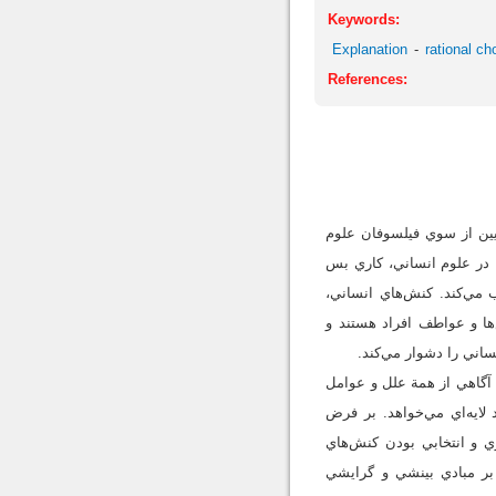
Keywords:
Explanation
rational ch
References:
يين از سوي فيلسوفان علوم
 در علوم انساني، کاري بس
 مي‌کند. کنش‌هاي انساني،
يش‌ها و عواطف افراد هستند و
ساني را دشوار مي‌کند.
 آگاهي از همة علل و عوامل
لايه‌اي مي‌خواهد. بر فرض
ي و انتخابي بودن کنش‌هاي
 بر مبادي بينشي و گرايشي