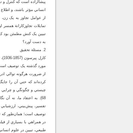
پيشااراده است که کنترل و ت
انساني مؤثر باشند، و اطلاع
از عوامل تجاوز به يک زن، 
تمايلات تجاوزکارانة همسر ا
تبيين يک کنش مطمئن بود که 
به دست آورد؟
2. مسئلة تحقيق
کار
مورد گذشته يک توصيف است و 
کرده‌اند که حتي آن را جايگ
68). به اعتقاد ما، نه آن
تفسير، پيش‌بيني، ارزشيابي
توصيف است؛ همان‌طور که توص
در همراهي با بسياري از فيل
طبيعي، تبيين در علوم انسان