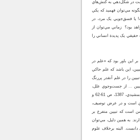
است در شکل‌دهي به کنش‌هاي
گونه مي‌توان فهميد که يکي
! يا فسق‌جويي يک مرد، در
هد بود؟ زماني مي‌توان از
 حقيقي يک پديدة انساني را
. وي بر اين باور بود که «علم در
يين، اين باشد که علم حاکي
ر از نويسندگان، سهم تبيين را در علم آنقدر پررنگ
بيين ... از جست‌وجوي علل،
چيستي و چگونگي و چرايي امور آغاز مي‌گردد و با طي استدلال، تفسير و توضيح به استنتاج دست مي‌يابد» (جمشيدي، 1387، ص 61-62 و
‌کاوي است و در عرض توصيف،
شن است که تبيين متفرع بر
ند. به همين دليل، مي‌توان
دانست. البته برخلاف علوم