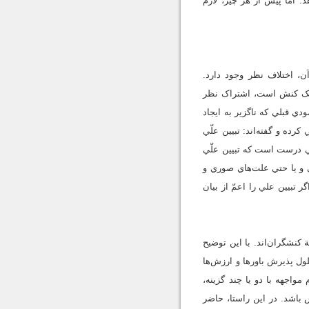
 اما پيش از هر چيز، لازم
ن، اختلاف نظر وجود دارد.
 يک کنش است، اشتراک نظر
ي قبلي که ناگزير به ايجاد
ين غايي تلقي کرده‌ و گفته‌اند: تبيين علّي
ه ...» (باتومور، 1370، ص 31). البته اين سخن زماني درست است که تبيين علّي
يي و يا حتي علت‌هاي صوري و
 تبيين علي را اعمّ از بيان
نشگران‌اند. با اين توضيح
لول پذيرش باورها و ارزش‌ها
واجهه با دو يا چند گزينه،
 باشد. در اين راستا، حاضر