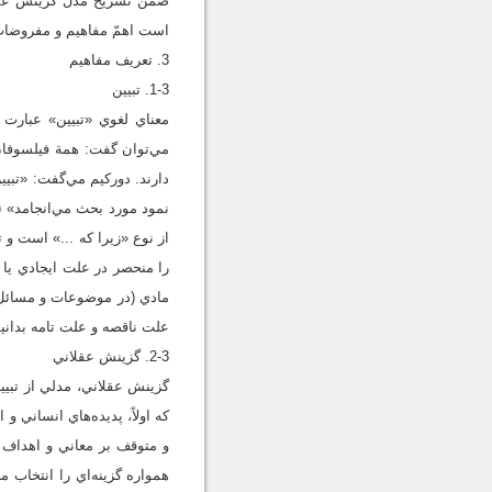
ضمن تشريح مدل گزينش عقلان
است اهمّ مفاهيم و مفروضات 
3. تعريف مفاهيم
1-3. تبيين
معناي لغوي «تبيين» عبارت 
مي‌توان گفت: همة فيلسوفا
دارند. دورکيم مي‌گفت: «تبي
را منحصر در علت‌ ايجادي يا 
مادي (در موضوعات و مسائل مر
علت ناقصه و علت تامه بدان
2-3. گزينش عقلاني
گزينش عقلاني، مدلي از تبيي
که اولاً‌، پديده‌هاي انساني
و متوقف بر معاني و اهداف آ
همواره گزينه‌اي را انتخاب 