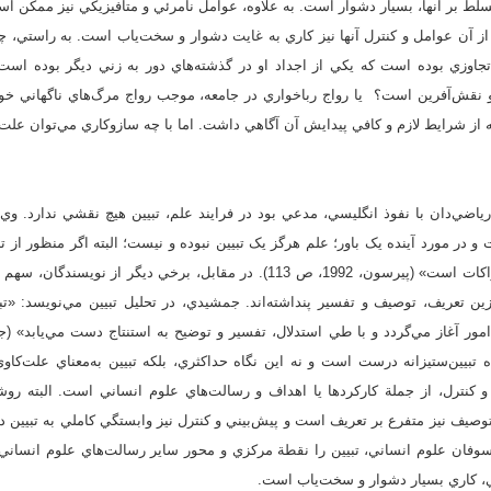
سلط بر آنها، بسيار دشوار است. به علاوه، عوامل نامرئي و متافيزيکي نيز ممکن 
 از آن عوامل و کنترل آنها نيز کاري به غايت دشوار و سخت‌ياب است. به راستي، چ
تجاوزي بوده است که يکي از اجداد او در گذشته‌هاي دور به زني ديگر بوده است
و نقش‌آفرين است؟ يا رواج رباخواري در جامعه، موجب رواج مرگ‌هاي ناگهاني خوا
از شرايط لازم و کافي پيدايش آن آگاهي داشت. اما با چه سازوکاري مي‌توان علت
ل پيرسون (1857-1936)، رياضي‌دان با نفوذ انگليسي، مدعي بود در فرايند علم، تبيين هيچ نقشي ندارد
در مورد آينده يک باور؛ علم هرگز يک تبيين نبوده و نيست؛ البته اگر منظور از تب
از ضرورت هرگونه توالي ادراکات است» (پيرسون، 1992، ص 113). در مقابل، برخي ديگ
زين تعريف، توصيف و تفسير پنداشته‌اند. جمشيدي، در تحليل تبيين مي‌نويسد: «ت
 نگاه تبيين‌ستيزانه درست است و نه اين نگاه حداکثري، بلکه تبيين به‌معناي علت
 و کنترل، از جملة کارکردها يا اهداف و رسالت‌هاي علوم انساني است. البته رو
يف نيز متفرع بر تعريف است و پيش‌بيني و کنترل نيز وابستگي کاملي به تبيين دار
سوفان علوم انساني، تبيين را نقطة مرکزي و محور ساير رسالت‌هاي علوم انساني 
ي، کاري بسيار دشوار و سخت‌ياب است.