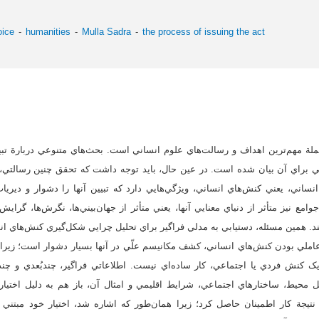
oice
humanities
Mulla Sadra
the process of issuing the act
جملة مهم‌ترين اهداف و رسالت‌هاي علوم انساني است. بحث‌هاي متنوعي دربارة تب
ي براي آن بيان شده است. در عين حال، بايد توجه داشت که تحقق چنين رسالتي،
اني، يعني کنش‌هاي انساني، ويژگي‌هايي دارد که تبيين آنها را دشوار و ديرياب
جوامع نيز متأثر از دنياي معنايي آنها، يعني متأثر از جهان‌بيني‌ها، نگرش‌ها، گرا
ند. همين مسئله، دستيابي به مدلي فراگير براي تحليل چرايي شکل‌گيري کنش‌هاي ان
ندعاملي بودن کنش‌هاي انساني، کشف مکانيسم علّي در آنها بسيار دشوار است؛ زيرا
ک کنش فردي يا اجتماعي، کار ساده‌اي نيست. اطلاعاتي فراگير، چندبُعدي و چند 
محيط، ساختارهاي اجتماعي، شرايط اقليمي و امثال آن، باز هم به دليل اختيار
نتيجة کار اطمينان حاصل کرد؛ زيرا همان‌طور که اشاره شد، اختيار خود مبتني