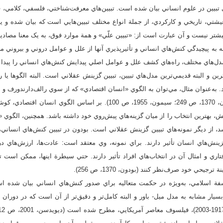
 تبيين در علوم انساني بيان شده است. تبيين‌هاي معرفت‌شناختي، فلسفي، کلامي، ف
يشتي، تاريخي و کارکردي، از جملة انواع مختلف تبيين‌هايي است که بيان شده و يا
ا توجه به پيچيدگي‌ کنش‌هاي انساني و تأثيرپذيري آنها از علل و عوامل دروني و بيرون
مدل‌هاي مختلف، راه‌هاي كشف علل و عوامل اصلي پيدايش کنش‌هاي انساني را پيدا ک
ين و البته قديمي‌ترين مدل‌هاي تبيين، تبيين گزينش عقلاني است. البته الگوها يا 
د. به‌عنوان مثال، مي‌توان به الگوي «انسان اقتصادي» که از سوي رالف‌دارندورف و
مطرح شد، اشاره کرد (بودون، 1370، ص 249؛ سيمون، 1955، ص 100). بر اساس
راتش، بهترين انتخاب را از ميان گزينه‌هاي پيش‌روي خود داشته باشد. همچنين، الگوي 
ز ديگر نمونه‌هاي تبيين گزينش‌ عقلاني است. بودون در تبيين کنش‌هاي انساني، 
ينش‌هاي انسان تأثير دارند. براي نمونه، وي معتقد است: عادت‌ها، ارزش‌هاي
تاري و امثال آن در انتخاب‌هاي افراد تأثير دارند. حتي سيطرة اينها، ممکن است ت
جيحي خود صرف‌نظر کنند (بودون، 1370، ص 256).
ة اسلامي، به‌ويژه در حکمت متعاليه براي صدور کنش‌هاي انساني بيان شده اس
سيار مشابه به مدل ميل- باور و البته کامل‌تر و دقيق‌تر از آن است که در دوران