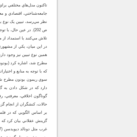
تاکنون مدل‌هاي مختلفي براي
جامعه‌شناختي، اقتصادي و مع
ص 202). در عين حال، ب
تلاش مي‌کنند با استمداد از 
در اين ميان، يکي از مشهورتر
همين نوع تبيين نيز وجود دار
که با توجه به منابع و اختيا
سوي ريمون بودون مطرح شد، ا
دارد که در شکل دادن به گز
گوناگون اخلاقي، معرفتي، رف
حالات، کنشگران از انجام گزينة تر
بر اساس الگويي که در فلسف
گزينش عقلاني بيان کرد که ب