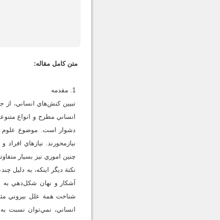
متن کامل مقاله:
1. مقدمه
تبيين کنش‌هاي انساني، از 
انساني مطرح و انواع متنوع
دشوار است. موضوع علوم انس
نيازمحورند. نيازهاي افراد و 
چنين اموري نيز بسيار متفاوت
نکتة ديگر اينکه، به دليل چ
آشکار و نهان شکل‌دهي به ي
شناخت همة علل بيروني مثل 
انساني، نمي‌توان نسبت به 