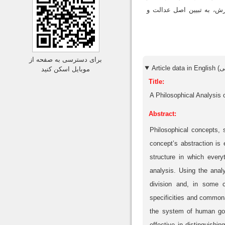
ش، به تبیین اصل عدالت و
برای دسترسی به صفحه از
موبایل اسکن کنید
Title:
A Philosophical Analysis o
Abstract:
Philosophical concepts, s
concept’s abstraction is e
structure in which every
analysis. Using the analy
division and, in some 
specificities and commona
the system of human goal
effective in distinguishi