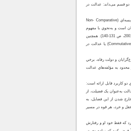
تقسيم مشابه، عدالت را دو قسم می‌داند: عدالت در
جوئل فاينبرگ (Joel Feinberg) در تقسيمي ديگر، عدالت را به مقايسه‌اي (Comparative Justice) و غيرمقايسه‌اي (Non- Comparative
ران است و به‌نحوي با مفهوم
برابري همراه مي‌شود؛ اما در گونة غيرمقايسه‌اي، دربارة حق و اختصاص ويژة هر فرد بحث مي‌گردد (مونتگو، 2001، ص 131-140). همچنين
توجه به نوع قراردادها و محتواي قراردادها، اصطلاحات ديگري همچون عدالت تعويضي يا مبادله‌اي (Commutative Justice) يا عدالت در
ع‌گرايان و دولت رفاه، برخي
وجه بخشي و محدود به مؤلفه‌هاي عدالت
دو کاربرد قابل ارائه است:
لت به‌عنوان يک فضيلت، از
رج شدن از اين فضايل، به
 عقل و خرد، هر قوه در مسير
کرد که فقط خود او و رفتارش
 فرض کنید که زياده‌روي در