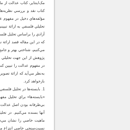
مک‌اينتاير، کتاب عدالت از م
کتاب نقد و بررسي نظريه‌ها
مؤلفه‌هاي دخيل در مفهوم عد
تحليلي فلسفي به ارائة تبيي
که در اين مقاله قصد ارائة 
مي‌کنيم، شناختي بهتر و جامع
پژوهش از اين جهت تحليلي و
در مفهوم عدالت را تبيين کند
به‌نظر مي‌آيد که ارائة تصوي
بازخواهد کرد.
1. بايسته‌ها در تحليل فلسفي مفهوم عدالت
«بايسته‌ها» براي تحليل مف
بي‌طرفانه بودن اصل عدالت، 
آنها بسنده مي‌کنيم. در تحل
ماهيت خاصي را نشان مي‌د
نسبت‌سنجي خاصي انتزاع مي‌ش