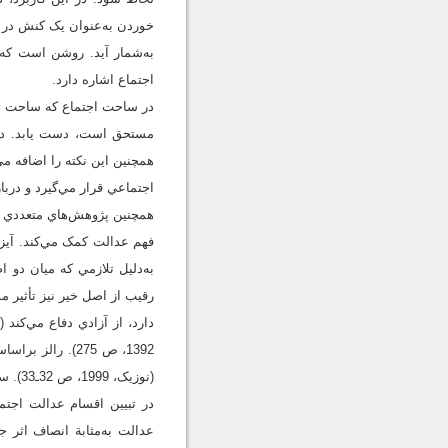
خوردن به‌عنوان يک کنش در م
به‌شمار آید. روشن است که 
اجتماع اشاره دارد.
در ساحت اجتماع که ساحت تلاق
مستحق است، دست يابد. در اي
همچنين اين نکته را اضافه م
اجتماعي قرار مي‌گيرد و دربا
همچنين پژوهش‌هاي متعددي 
به‌دلیل تلازمي که ميان دو 
رقيب از اصل خير نيز تأثیر 
(نوزيک، 1999، ص 32ـ33). سندل نیز در مخالفت با همة اينان، از نگاه جمعي به عدالت دفاع مي‌کند (سندل، 1982، ص 20ـ27و64).
در تبيين اقسام عدالت اجتم
عدالت به‌مثابة انصاف اثر ج