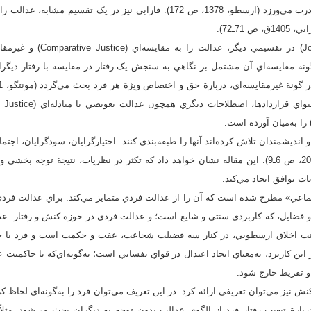
قانون‌شکني و عمل خطا مبادرت مي‌ورزد (ارسطو، 1378، ص 172). فارابي نيز در يک 
71ـ72).
د که گونة مقايسه‌اي آن مشتمل بر نگاهي به سنجش يک رفتار در مقايسه با رفتار ديگ
انديشمندان تلاش کرده‌اند آنها را طبقه‌بندي کنند. اختيارگرايان، سودگرايان، اجتما
از اين نظريات‌اند (کمپل، 2001، ص 6ـ9). اين مقاله نشان خواهد داد که تکثر در نظريات، نتيجة ت
ت توافق ايجاد مي‌کند.
ماعي» مطرح شده است که آن را از عدالت فردي متمايز مي‌کند. براي عدالت فردي 
فضايل، که کاربردي سنتي و شايع است؛ و عدالت فردي در حوزة کنش و رفتار. عدا
نت اخلاق ارسطويي، در کنار سه فضيلت شجاعت، عفت و حکمت است و فرد با خا
اين کاربرد، به‌معناي ايجاد اعتدال در قواي نفساني است؛ به‌گونه‌اي‌که با حاکميت
 و تفريط خارج شود.
 نيز مي‌توان تعريفي ارائه کرد. در اين تعريف مي‌توان فرد را به‌گونه‌اي لحاظ 
ربارة تبعيت رفتار فرد از الگوي عدالت بدون توجه به ديگران بحث مي‌شود. مثلاً