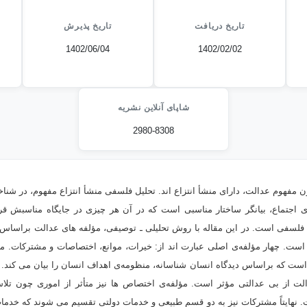
تاریخ دریافت
تاریخ پذیرش
1402/06/04
1402/02/02
شاپای آنلاین نشریه
2980-8308
مفهوم عدالت، دارای منشأ انتزاع اند. تحلیل فلسفی منشأ انتزاع مفهوم، در شن
اجتماع، بیانگر ساختار مناسبی است که در آن هر چیزی در جایگاه مناسبش قر
ل فلسفی است. در این مقاله با روش تحلیلی ـ توصیفی، مؤلفه های عدالت براساس ت
است. چهار مؤلفه‌ی اصلی عبارت اند از: خیرات، موانع، اختصاصات و مشترکات. م
 که براساس دیدگاه انسان شناسانه، منظومه‌ی اهداف انسان را بیان می کند. با
 از بی عدالتی مؤثر است. مؤلفه‌ی اختصاص ها نیز متأثر از اموری چون تلاش
 نهایتاً مشترکات نیز به دو قسم طبیعی و خدمات دولتی تقسیم می شوند که خدما