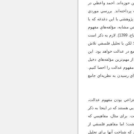
ين حوزه‌اند. احمد واعظي در
رداخته‌اند. بررسي موردي
ژوهشي با اين دغدغه که با
قي مشابه، مؤلفه‌هاي مفهوم
آزادي را براساس تحليل فلسفي به بحث گذاشته، که نمونة مشابهي از اين نوع تحقيق است (احمدي‌ امين و مصباح، 1399). لازم به ذکر است
؛ لکن با تحليل فلسفي تلاش
مع در عدالت خواهد بود. اين
 مهم‌ترين مؤلفه‌هاي دخيل
 مفهوم عدالت را احصا کنيم.
راي رسيدن به نظريه‌اي جامع
نتزاعي بودن مفهوم عدالت،
 هستند که در اينجا به ذکر
ست. برای مثال، مفاهيمي که
ت؛ اما مفاهيم فلسفي از
که شناخت آنها براي تحليل