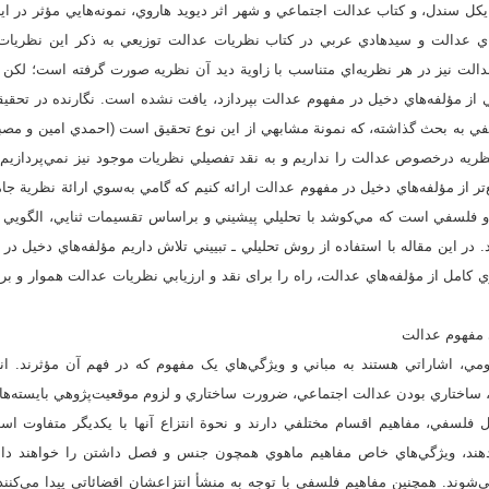
ايکل سندل، و کتاب عدالت اجتماعي و شهر اثر ديويد هاروي، نمونه‌هايي مؤثر در ا
ي عدالت و سيدهادي عربي در کتاب نظريات عدالت توزيعي به ذکر اين نظريات پ
الت نيز در هر نظريه‌اي متناسب با زاوية ديد آن نظريه صورت گرفته است؛ لکن پ
ني از مؤلفه‌هاي دخيل در مفهوم عدالت بپردازد، یافت نشده است. نگارنده در تحقي
نظريه‌ درخصوص عدالت را نداريم و به نقد تفصيلي نظريات موجود نيز نمي‌پردازيم
‌تر از مؤلفه‌هاي دخيل در مفهوم عدالت ارائه کنيم که گامي به‌سوي ارائة نظرية جا
 فلسفي است که مي‌کوشد با تحليلي پيشيني و براساس تقسيمات ثنایي، الگويي از
. در اين مقاله با استفاده از روش تحليلي ـ تبييني تلاش داريم مؤلفه‌هاي دخيل در
ري کامل از مؤلفه‌هاي عدالت، راه را برای نقد و ارزيابي نظريات عدالت هموار و ب
هومي، اشاراتي هستند به مباني و ويژگي‌هاي يک مفهوم که در فهم آن مؤثرند. ا
ساختاري بودن عدالت اجتماعي، ضرورت ساختاري و لزوم موقعيت‌پژوهي بايسته‌هايي
يل فلسفي، مفاهيم اقسام مختلفي دارند و نحوة انتزاع آنها با يکديگر متفاوت ا
هند، ويژگي‌هاي خاص مفاهيم ماهوي همچون جنس و فصل داشتن را خواهند داش
وند. همچنين مفاهيم فلسفي با توجه به منشأ انتزاعشان اقضائاتي پيدا مي‌کنند 