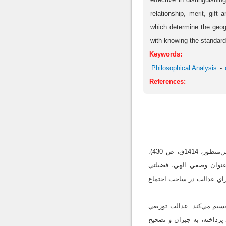
relationship, merit, gift
which determine the geog
with knowing the standard 
Keywords:
Philosophical Analysis
References:
«عدل» در لغت به معاني مستقيم، انصاف، مساوات، برابري و... به‌کار رفته و در مقابل ظلم و جور است (ابن‌منظور، 1414ق، ص 430).
‌عنوان وصفي الهي، فضيلتي
 متعدد و متفاوتي دارد (عربي، 1395، ص 1-4). انديشمندان براي عدالت در ساحت اجتماع
ا در يک تقسيم، به دو قسم توزيعي (Distributive Justice) و تصحيحي (Retributive Justice) تقسيم مي‌کند. عدالت توزيعي
رداخته، به جبران و تصحيح