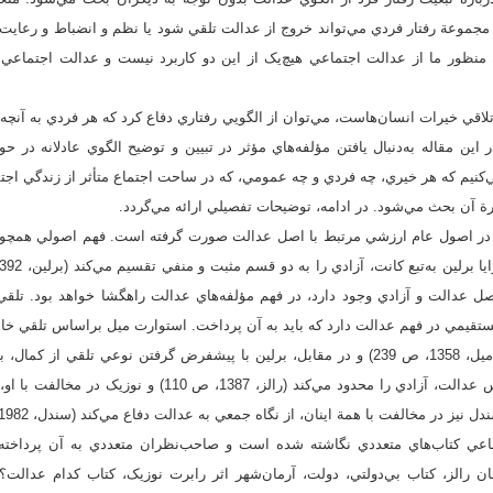
جموعة رفتار فردي مي‌تواند خروج از عدالت تلقي شود يا نظم و انضباط و رعايت 
منظور ما از عدالت اجتماعي هيچ‌يک از اين دو کاربرد نيست و عدالت اجتماعي
ي خيرات انسان‌هاست، مي‌توان از الگويي رفتاري دفاع کرد که هر فردي به آنچه عا
ن مقاله به‌دنبال يافتن مؤلفه‌هاي مؤثر در تبيين و توضيح الگوي عادلانه در ح
ي‌کنيم که هر خيري، چه فردي و چه عمومي، که در ساحت اجتماع متأثر از زندگي ا
رة آن بحث مي‌شود. در ادامه، توضيحات تفصيلي ارائه مي‌گردد.
در اصول عام ارزشي مرتبط با اصل عدالت صورت گرفته است. فهم اصولي همچون
اصل عدالت و آزادي وجود دارد، در فهم مؤلفه‌هاي عدالت راهگشا خواهد بود. تلقي
مستقيمي در فهم عدالت دارد که بايد به آن پرداخت. استوارت ميل براساس تلقي خا
دارد، از آزادي دفاع مي‌کند (‌ميل، 1358، ص 239) و در مقابل، برلين با پيشفرض گرفتن نوعي تل
1392، ص 275). رالز براساس عدالت، آزادي را محدود مي‌کند (رالز، 
اعي کتاب‌هاي متعددي نگاشته شده است و صاحب‌نظران متعددي به آن پرداخته‌ا
ان رالز، کتاب بي‌دولتي، دولت، آرمان‌شهر اثر رابرت نوزيک، کتاب کدام عدالت؟