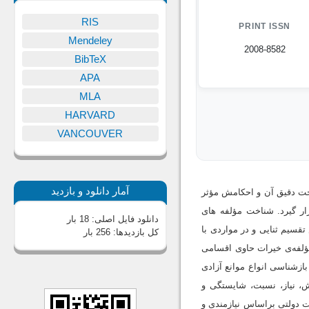
RIS
PRINT ISSN
Mendeley
2008-8582
BibTeX
APA
MLA
HARVARD
VANCOUVER
آمار دانلود و بازدید
اخت دقیق آن و احکامش مؤثر
ار گیرد. شناخت مؤلفه های
دانلود فایل اصلی:
18 بار
قسیم ثنایی و در مواردی با
کل بازدیدها:
256 بار
ؤلفه‌ی خیرات حاوی اقسامی
زشناسی انواع موانع آزادی
، نیاز، نسبت، شایستگی و
ت دولتی براساس نیازمندی و