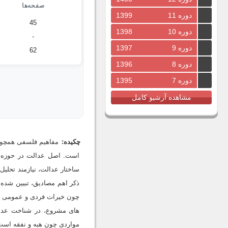
صفحه‌ها
دوره 11
1399
45
دوره 10
1398
-
دوره 9
1397
62
دوره 8
1396
دوره 7
1395
مشاهده آرشیو کامل
چکیده:
مفاهیم فلسفی همچون 
است. اصل عدالت در حوزه‌ی 
ساختار عدالت، نیازمند تحلی
ذکر اهم مصادیق، تبیین شده 
چون خیرات فردی و عمومی است
های مشروع، در شناخت عدالت
مواردی چون هبه و نفقه است.