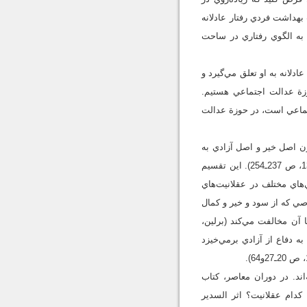
بهداشت فردي رفتار عادلانه
 به الگوي رفتاري در ساحت
دلانه به او تعلق مي‌گيرد و
وزة عدالت اجتماعي هستيم.
جتماعي است، در حوزة عدالت
 اصل خير و اصل آزادي به
فهم عدالت کمک مي‌کند. آيزايا برلين به‌تبع کانت، آزادي را به دو قسم مثبت و منفي تقسيم مي‌کند (برلين، 1392، ص 237ـ254). اين تقسيم
‌هاي مختلف در عقلانيت‌هاي
صي که از سود و خير و کمال
قي از کمال، با آن مخالفت مي‌کند (برلين،
1387، ص 110) و نوزيک در مخالفت با او، به دفاع از آزادي برمي‌خيزد
ند. در دوران معاصر، کتاب
 کدام عقلانيت؟ اثر السدير