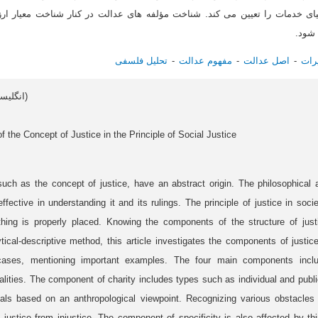
 خدمات را تعیین می کند. شناخت مؤلفه های عدالت در کنار شناخت معیار ارز
 شود.
رات
اصل عدالت
مفهوم عدالت
تحلیل فلسفی
Article data in English (انگلیسی)
f the Concept of Justice in the Principle of Social Justice
uch as the concept of justice, have an abstract origin. The philosophical a
ffective in understanding it and its rulings. The principle of justice in soc
thing is properly placed. Knowing the components of the structure of justi
tical-descriptive method, this article investigates the components of just
cases, mentioning important examples. The four main components includ
lities. The component of charity includes types such as individual and publi
s based on an anthropological viewpoint. Recognizing various obstacles 
ng justice from injustice. The component of specificity is also affected by th