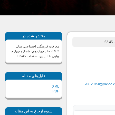
منتشر شده در
62
معرفت فرهنگی اجتماعی، سال
1402، جلد چهاردهم، شماره چهارم،
پیاپی 56، پاییز
، صفحات 45-62
فایل‌های مقاله
Ali_20750@yahoo.
XML
PDF
شیوه ارجاع به این مقاله