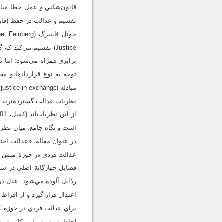
تقسيم و عدالت در حفظ (فارابي، 1405ق، ص 
Justice) تقسيم مي‌کن
مبادله (justice in exchange) را به‌ميان آورده است.
نظريات عدالت گسترده‌ترند و 
است و نگاه جامع، ميان نظريا
در عنوان مقاله، «عدالت اجت
عدالت فردي در حوزة منش و 
فضايل چهارگانة اصلي در س
رذايل آلوده مي‌شود. عدل در 
اعتدال قرار گيرد و از افراط
براي عدالت فردي در حوزة کنش
لحاظ شود. در اين کاربرد، د