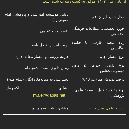
ارزیابی سال ۱۴۰۲، موفق به کسب رتبه ب شده است.
ناشر: موسسه آموزشی و پژوهشی امام
محل چاپ: ایران، قم
خمینی(ره)
حوزۀ تخصصی: مطالعات فرهنگی
اعتبار مجله :علمی
اجتماعی
زبان مجله: فارسی با چكیده
نوبت انتشار: فصل نامه
انگلیسی
نوع انتشار: چاپی
هزینۀ بررسی و انتشار مقاله: دارد
نوع داوری: حداقل 2 داور،
زمان داوری: سه تا شش‌ماه
دوسویه‌ناشناس
درصد پذیرش مقالات: 40%
دسترسی به مقاله‌ها: رایگان (تمام متن)
نشانی الكترونیك:
نوع مقالات: قابل انتشار: علمی -
m.f.e@qabas.net
پژوهشی
مشابهت ياب: سميم نور
رتبه علمی نشریه: ب