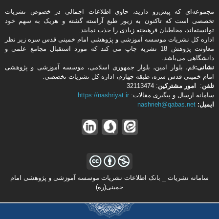
مجموعه‌ای که پیش‌رو دارید،‌ حاوی اطلاعات اجمالی در خصوص نشریات
تخصصی است که تاکنون به زیور طبع آراسته گشته و هریک به سهم خود
توانسته‌اند، مخاطبان فرهیخته‌ زیادی را جذب نمایند.
اداره كل نشریات موسسه آموزشی و پژوهشی امام خمینی قدس سره زیر نظر
معاونت پژوهش 18 نشریه چاپ می کند که مورد استقبال مجامع علمی و
دانشگاهی می‌باشد.
نشانی:
قم، بلوار امین، بلوار جمهوری اسلامی، موسسه آموزشی و پژوهشی
امام خمینی قدس سره، طبقه چهارم، اداره كل نشریات تخصصی.
تلفن
:
امور مشتركین
: 32113474
سامانه ارسال و پیگیری مقالات:
https://nashriyat.ir
ایمیل:
nashrieh@qabas.net
سامانه نشریات _ بانک اطلاعات نشریات موسسه آموزشی و پژوهشی امام
خمینی(ره)