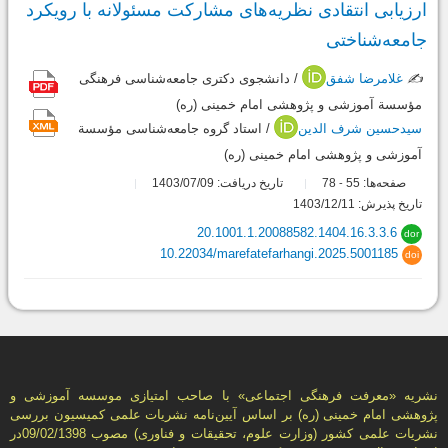
ارزیابی انتقادی نظریه‌های مشارکت مسئولانه با رویکرد
جامعه‌شناختی
✍️
غلامرضا شفق
/ دانشجوی دکتری جامعه‌شناسی فرهنگی
مؤسسة آموزشی و پژوهشی امام خمینی (ره)
سیدحسین شرف الدین
/ استاد گروه جامعه‌شناسی مؤسسة
آموزشی و پژوهشی امام خمینی (ره)
صفحه‌ها:
55
78
تاریخ دریافت: 1403/07/09
-
تاریخ پذیرش: 1403/12/11
20.1001.1.20088582.1404.16.3.3.6
dor
10.22034/marefatefarhangi.2025.5001185
doi
نشریه «معرفت فرهنگی اجتماعی» با صاحب امتیازی موسسه آموزشی و
پژوهشی امام خمینی (ره) بر اساس آیین‌نامه نشریات علمی كمیسیون بررسى
نشریات علمى كشور (وزارت علوم، تحقیقات و فناورى) مصوب 09/02/1398در